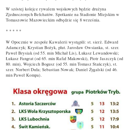
W szóstej kolejce rywalem wojskowych będzie drużyna
Zjednoczonych Bełchatów. Spotkanie na Stadionie Miejskim w
Tomaszowie Mazowieckim odbędzie się 8 września.
* * * * *
W Opocznie w zespole Kawalerii wystąpili: st. sierż. Edward
Adamczyk; Krystian Bożyk, plut. Jarosław Owsianka, st. szer.
Paweł Brysiak (od 55. min Michał Lis), Łukasz Lewandowski;
Łukasz Fangrat (od 65. min Rafał Makowski), Piotr Jaszczyk (od
80. min), Wojciech Bogusz (od 55. min Tomasz Stańczyk), st.
szer. Norbert Duła; Sebastian Nowak; Daniel Żygalski (od 46.
min Paweł Kompa).