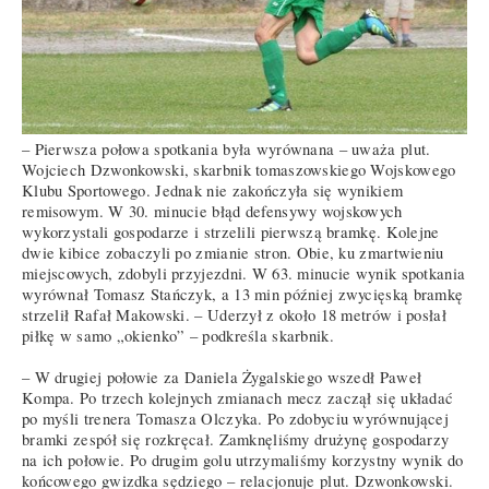
– Pierwsza połowa spotkania była wyrównana – uważa plut.
Wojciech Dzwonkowski, skarbnik tomaszowskiego Wojskowego
Klubu Sportowego. Jednak nie zakończyła się wynikiem
remisowym. W 30. minucie błąd defensywy wojskowych
wykorzystali gospodarze i strzelili pierwszą bramkę. Kolejne
dwie kibice zobaczyli po zmianie stron. Obie, ku zmartwieniu
miejscowych, zdobyli przyjezdni. W 63. minucie wynik spotkania
wyrównał Tomasz Stańczyk, a 13 min później zwycięską bramkę
strzelił Rafał Makowski. – Uderzył z około 18 metrów i posłał
piłkę w samo „okienko” – podkreśla skarbnik.
– W drugiej połowie za Daniela Żygalskiego wszedł Paweł
Kompa. Po trzech kolejnych zmianach mecz zaczął się układać
po myśli trenera Tomasza Olczyka. Po zdobyciu wyrównującej
bramki zespół się rozkręcał. Zamknęliśmy drużynę gospodarzy
na ich połowie. Po drugim golu utrzymaliśmy korzystny wynik do
końcowego gwizdka sędziego – relacjonuje plut. Dzwonkowski.