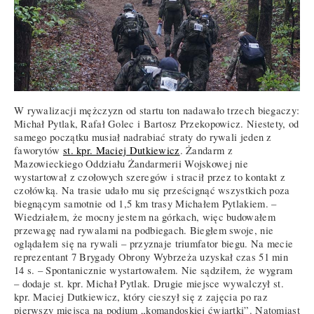
W rywalizacji mężczyzn od startu ton nadawało trzech biegaczy:
Michał Pytlak, Rafał Golec i Bartosz Przekopowicz. Niestety, od
samego początku musiał nadrabiać straty do rywali jeden z
faworytów
st. kpr. Maciej Dutkiewicz
. Żandarm z
Mazowieckiego Oddziału Żandarmerii Wojskowej nie
wystartował z czołowych szeregów i stracił przez to kontakt z
czołówką. Na trasie udało mu się prześcignąć wszystkich poza
biegnącym samotnie od 1,5 km trasy Michałem Pytlakiem. –
Wiedziałem, że mocny jestem na górkach, więc budowałem
przewagę nad rywalami na podbiegach. Biegłem swoje, nie
oglądałem się na rywali – przyznaje triumfator biegu. Na mecie
reprezentant 7 Brygady Obrony Wybrzeża uzyskał czas 51 min
14 s. – Spontanicznie wystartowałem. Nie sądziłem, że wygram
– dodaje st. kpr. Michał Pytlak. Drugie miejsce wywalczył st.
kpr. Maciej Dutkiewicz, który cieszył się z zajęcia po raz
pierwszy miejsca na podium „komandoskiej ćwiartki”. Natomiast