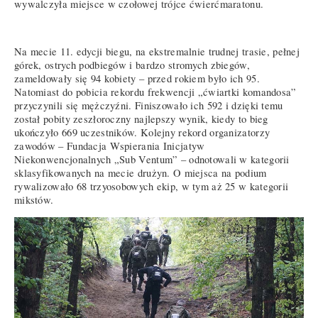
wywalczyła miejsce w czołowej trójce ćwierćmaratonu.
Na mecie 11. edycji biegu, na ekstremalnie trudnej trasie, pełnej
górek, ostrych podbiegów i bardzo stromych zbiegów,
zameldowały się 94 kobiety – przed rokiem było ich 95.
Natomiast do pobicia rekordu frekwencji „ćwiartki komandosa”
przyczynili się mężczyźni. Finiszowało ich 592 i dzięki temu
został pobity zeszłoroczny najlepszy wynik, kiedy to bieg
ukończyło 669 uczestników. Kolejny rekord organizatorzy
zawodów – Fundacja Wspierania Inicjatyw
Niekonwencjonalnych „Sub Ventum” – odnotowali w kategorii
sklasyfikowanych na mecie drużyn. O miejsca na podium
rywalizowało 68 trzyosobowych ekip, w tym aż 25 w kategorii
mikstów.