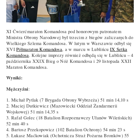
XI Ćwierćmaraton Komandosa pod honorowym patronatem
Ministra Obrony Narodowej był trzecim z biegów zaliczanych do
Wielkiego Szlema Komandosa. W lutym w Warszawie odbył się
XVI
Półmaraton Komandosa
, a w marcu w Lublińcu
IX Setka
Komandosa
. Kolejne imprezy również odbędą się w Lublińcu – 4
października XXIX Bieg o Nóż Komandosa i 29 listopada XXII
Maraton Komandosa.
Wyniki:
Mężczyźni
:
1. Michał Pytlak (7 Brygada Obrony Wybrzeża) 51 min 14,10 s
2. Maciej Dutkiewicz (Mazowiecki Oddział Żandarmerii
Wojskowej) 51 min 14,35 s
3. Rafał Golec (18 Batalion Rozpoznawczy Ułanów Wileńskich)
52 min 40 s
4. Bartosz Przekopowicz (102 Batalion Ochrony) 54 min 23 s
5. Łukasz Maćkowiak (Ochotnicza Straż Pożarna Bronków) 55