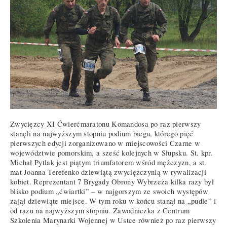
Zwycięzcy XI Ćwierćmaratonu Komandosa po raz pierwszy
stanęli na najwyższym stopniu podium biegu, którego pięć
pierwszych edycji zorganizowano w miejscowości Czarne w
województwie pomorskim, a sześć kolejnych w Słupsku. St. kpr.
Michał Pytlak jest piątym triumfatorem wśród mężczyzn, a st.
mat Joanna Terefenko dziewiątą zwyciężczynią w rywalizacji
kobiet. Reprezentant 7 Brygady Obrony Wybrzeża kilka razy był
blisko podium „ćwiartki” – w najgorszym ze swoich występów
zajął dziewiąte miejsce. W tym roku w końcu stanął na „pudle” i
od razu na najwyższym stopniu. Zawodniczka z Centrum
Szkolenia Marynarki Wojennej w Ustce również po raz pierwszy