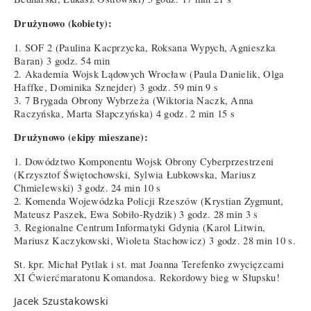
Drużynowo (kobiety):
1. SOF 2 (Paulina Kacprzycka, Roksana Wypych, Agnieszka
Baran) 3 godz. 54 min
2. Akademia Wojsk Lądowych Wrocław (Paula Danielik, Olga
Haffke, Dominika Sznejder) 3 godz. 59 min 9 s
3. 7 Brygada Obrony Wybrzeża (Wiktoria Naczk, Anna
Raczyńska, Marta Słapczyńska) 4 godz. 2 min 15 s
Drużynowo (ekipy mieszane):
1. Dowództwo Komponentu Wojsk Obrony Cyberprzestrzeni
(Krzysztof Świętochowski, Sylwia Łubkowska, Mariusz
Chmielewski) 3 godz. 24 min 10 s
2. Komenda Wojewódzka Policji Rzeszów (Krystian Zygmunt,
Mateusz Paszek, Ewa Sobiło-Rydzik) 3 godz. 28 min 3 s
3. Regionalne Centrum Informatyki Gdynia (Karol Litwin,
Mariusz Kaczykowski, Wioleta Stachowicz) 3 godz. 28 min 10 s.
St. kpr. Michał Pytlak i st. mat Joanna Terefenko zwycięzcami
XI Ćwierćmaratonu Komandosa. Rekordowy bieg w Słupsku!
Jacek Szustakowski