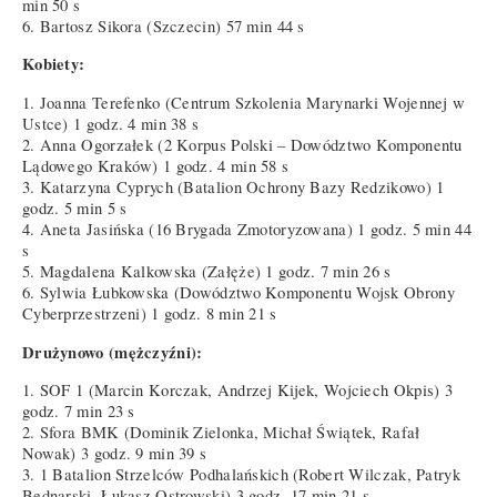
min 50 s
6. Bartosz Sikora (Szczecin) 57 min 44 s
Kobiety:
1. Joanna Terefenko (Centrum Szkolenia Marynarki Wojennej w
Ustce) 1 godz. 4 min 38 s
2. Anna Ogorzałek (2 Korpus Polski – Dowództwo Komponentu
Lądowego Kraków) 1 godz. 4 min 58 s
3. Katarzyna Cyprych (Batalion Ochrony Bazy Redzikowo) 1
godz. 5 min 5 s
4. Aneta Jasińska (16 Brygada Zmotoryzowana) 1 godz. 5 min 44
s
5. Magdalena Kalkowska (Załęże) 1 godz. 7 min 26 s
6. Sylwia Łubkowska (Dowództwo Komponentu Wojsk Obrony
Cyberprzestrzeni) 1 godz. 8 min 21 s
Drużynowo (mężczyźni):
1. SOF 1 (Marcin Korczak, Andrzej Kijek, Wojciech Okpis) 3
godz. 7 min 23 s
2. Sfora BMK (Dominik Zielonka, Michał Świątek, Rafał
Nowak) 3 godz. 9 min 39 s
3. 1 Batalion Strzelców Podhalańskich (Robert Wilczak, Patryk
Bednarski, Łukasz Ostrowski) 3 godz. 17 min 21 s