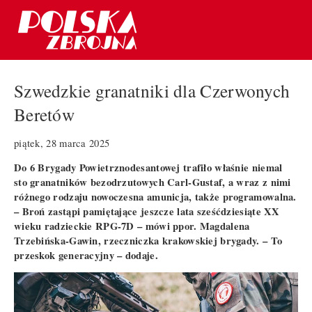
Szwedzkie granatniki dla Czerwonych
Beretów
piątek, 28 marca 2025
Do 6 Brygady Powietrznodesantowej trafiło właśnie niemal
sto granatników bezodrzutowych Carl-Gustaf, a wraz z nimi
różnego rodzaju nowoczesna amunicja, także programowalna.
– Broń zastąpi pamiętające jeszcze lata sześćdziesiąte XX
wieku radzieckie RPG-7D – mówi ppor. Magdalena
Trzebińska-Gawin, rzeczniczka krakowskiej brygady. – To
przeskok generacyjny – dodaje.