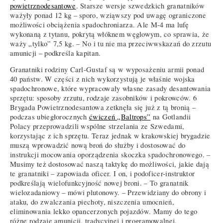
powietrznodesantowe
. Starsze wersje szwedzkich granatników
ważyły ponad 12 kg – sporo, wziąwszy pod uwagę ograniczone
możliwości obciążenia spadochroniarza. Ale M-4 ma lufę
wykonaną z tytanu, pokrytą włóknem węglowym, co sprawia, że
waży „tylko” 7,5 kg. – No i tu nie ma przeciwwskazań do zrzutu
amunicji – podkreśla kapitan.
Granatniki rodziny Carl-Gustaf są w wyposażeniu armii ponad
40 państw. W części z nich wykorzystują je właśnie wojska
spadochronowe, które wypracowały własne zasady desantowania
sprzętu: sposoby zrzutu, rodzaje zasobników i pokrowców. 6
Brygada Powietrznodesantowa zetknęła się już z tą bronią –
podczas ubiegłorocznych
ćwiczeń „Baltrops”
na Gotlandii
Polacy przeprowadzili wspólne strzelania ze Szwedami,
korzystając z ich sprzętu. Teraz jednak w krakowskiej brygadzie
muszą wprowadzić nową broń do służby i dostosować do
instrukcji mocowania oporządzenia skoczka spadochronowego. –
Musimy też dostosować naszą taktykę do możliwości, jakie dają
te granatniki – zapowiada oficer. I on, i podoficer-instruktor
podkreślają wielofunkcyjność nowej broni. – To granatnik
wielozadaniowy – mówi plutonowy. – Przewidziany do obrony i
ataku, do zwalczania piechoty, niszczenia umocnień,
eliminowania lekko opancerzonych pojazdów. Mamy do tego
różne rodzaje amunicji, tradycyjnej i programowalnej.