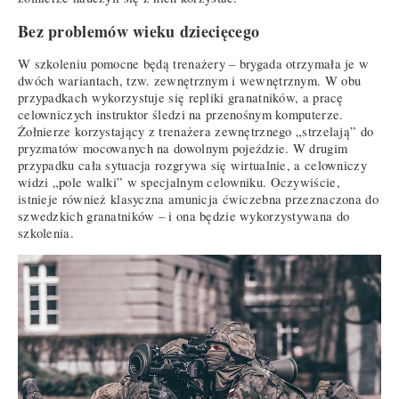
Bez problemów wieku dziecięcego
W szkoleniu pomocne będą trenażery – brygada otrzymała je w
dwóch wariantach, tzw. zewnętrznym i wewnętrznym. W obu
przypadkach wykorzystuje się repliki granatników, a pracę
celowniczych instruktor śledzi na przenośnym komputerze.
Żołnierze korzystający z trenażera zewnętrznego „strzelają” do
pryzmatów mocowanych na dowolnym pojeździe. W drugim
przypadku cała sytuacja rozgrywa się wirtualnie, a celowniczy
widzi „pole walki” w specjalnym celowniku. Oczywiście,
istnieje również klasyczna amunicja ćwiczebna przeznaczona do
szwedzkich granatników – i ona będzie wykorzystywana do
szkolenia.