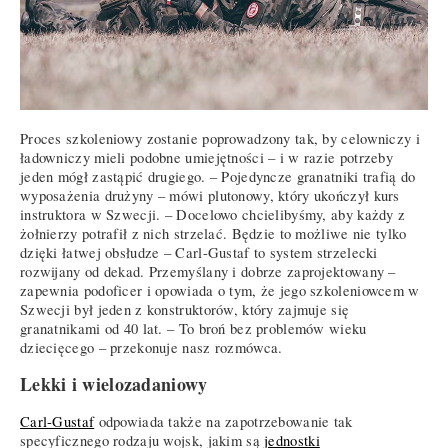
Proces szkoleniowy zostanie poprowadzony tak, by celowniczy i
ładowniczy mieli podobne umiejętności – i w razie potrzeby
jeden mógł zastąpić drugiego. – Pojedyncze granatniki trafią do
wyposażenia drużyny – mówi plutonowy, który ukończył kurs
instruktora w Szwecji. – Docelowo chcielibyśmy, aby każdy z
żołnierzy potrafił z nich strzelać. Będzie to możliwe nie tylko
dzięki łatwej obsłudze – Carl-Gustaf to system strzelecki
rozwijany od dekad. Przemyślany i dobrze zaprojektowany –
zapewnia podoficer i opowiada o tym, że jego szkoleniowcem w
Szwecji był jeden z konstruktorów, który zajmuje się
granatnikami od 40 lat. – To broń bez problemów wieku
dziecięcego – przekonuje nasz rozmówca.
Lekki i wielozadaniowy
Carl-Gustaf
odpowiada także na zapotrzebowanie tak
specyficznego rodzaju wojsk, jakim są
jednostki