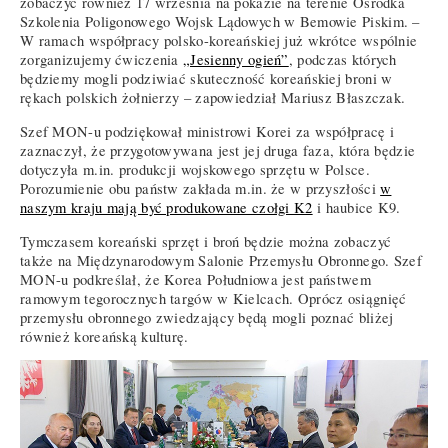
zobaczyć również 17 września na pokazie na terenie Ośrodka
Szkolenia Poligonowego Wojsk Lądowych w Bemowie Piskim. –
W ramach współpracy polsko-koreańskiej już wkrótce wspólnie
zorganizujemy ćwiczenia
„Jesienny ogień”
, podczas których
będziemy mogli podziwiać skuteczność koreańskiej broni w
rękach polskich żołnierzy – zapowiedział Mariusz Błaszczak.
Szef MON-u podziękował ministrowi Korei za współpracę i
zaznaczył, że przygotowywana jest jej druga faza, która będzie
dotyczyła m.in. produkcji wojskowego sprzętu w Polsce.
Porozumienie obu państw zakłada m.in. że w przyszłości
w
naszym kraju mają być produkowane czołgi K2
i haubice K9.
Tymczasem koreański sprzęt i broń będzie można zobaczyć
także na Międzynarodowym Salonie Przemysłu Obronnego. Szef
MON-u podkreślał, że Korea Południowa jest państwem
ramowym tegorocznych targów w Kielcach. Oprócz osiągnięć
przemysłu obronnego zwiedzający będą mogli poznać bliżej
również koreańską kulturę.