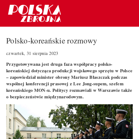
Polsko-koreańskie rozmowy
czwartek, 31 sierpnia 2023
Przygotowywana jest druga faza współpracy polsko-
koreańskiej dotycząca produkcji wojskowego sprzętu w Polsce
– zapowiedział minister obrony Mariusz Błaszczak podczas
wspólnej konferencji prasowej z Lee Jong-supem, szefem
koreańskiego MON-u. Politycy rozmawiali w Warszawie także
o bezpieczeństwie międzynarodowym.