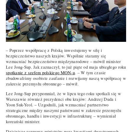
– Poprzez współpracę z Polską inwestujemy w siłę i
bezpieczeństwo naszych krajów. Wspólnie staramy się
wzmacniać bezpieczeństwo międzynarodowe – mówił minister
Lee Jong-Sup. Jak zaznaczył, to już piąte od maja ubiegłego roku
spotkanie z szefem polskiego MON-u
. – W tym czasie
zbudowaliśmy osobiste zaufanie i rozwijamy naszą współpracę w
zakresie przemysłu obronnego – mówił.
Lee Jong-Sup przypomniał, że w lipcu tego roku spotkali się w
Warszawie również prezydenci obu krajów: Andrzej Duda i
Yoon Suk-Yeol. – Uzgodnili, jak wzmacniać partnerstwo
strategiczne między naszymi państwami w zakresie przemysłu
obronnego, handlu i inwestycji w infrastrukturę – wymieniał
koreański minister.
Dzisiejsze rozmowy ministrów poza kwestiami dwustronnych