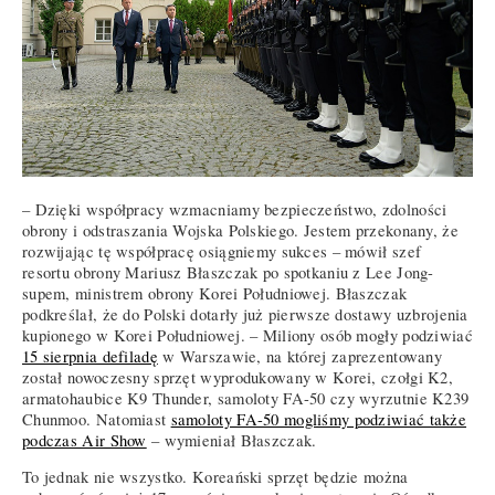
– Dzięki współpracy wzmacniamy bezpieczeństwo, zdolności
obrony i odstraszania Wojska Polskiego. Jestem przekonany, że
rozwijając tę współpracę osiągniemy sukces – mówił szef
resortu obrony Mariusz Błaszczak po spotkaniu z Lee Jong-
supem, ministrem obrony Korei Południowej. Błaszczak
podkreślał, że do Polski dotarły już pierwsze dostawy uzbrojenia
kupionego w Korei Południowej. – Miliony osób mogły podziwiać
15 sierpnia defiladę
w Warszawie, na której zaprezentowany
został nowoczesny sprzęt wyprodukowany w Korei, czołgi K2,
armatohaubice K9 Thunder, samoloty FA-50 czy wyrzutnie K239
Chunmoo. Natomiast
samoloty FA-50 mogliśmy podziwiać także
podczas Air Show
– wymieniał Błaszczak.
To jednak nie wszystko. Koreański sprzęt będzie można