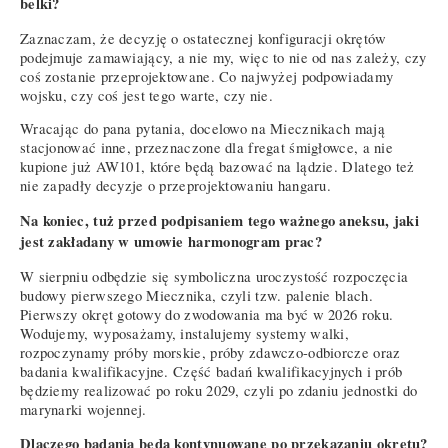
belki?
Zaznaczam, że decyzję o ostatecznej konfiguracji okrętów
podejmuje zamawiający, a nie my, więc to nie od nas zależy, czy
coś zostanie przeprojektowane. Co najwyżej podpowiadamy
wojsku, czy coś jest tego warte, czy nie.
Wracając do pana pytania, docelowo na Miecznikach mają
stacjonować inne, przeznaczone dla fregat śmigłowce, a nie
kupione już AW101, które będą bazować na lądzie. Dlatego też
nie zapadły decyzje o przeprojektowaniu hangaru.
Na koniec, tuż przed podpisaniem tego ważnego aneksu, jaki
jest zakładany w umowie harmonogram prac?
W sierpniu odbędzie się symboliczna uroczystość rozpoczęcia
budowy pierwszego Miecznika, czyli tzw. palenie blach.
Pierwszy okręt gotowy do zwodowania ma być w 2026 roku.
Wodujemy, wyposażamy, instalujemy systemy walki,
rozpoczynamy próby morskie, próby zdawczo-odbiorcze oraz
badania kwalifikacyjne. Część badań kwalifikacyjnych i prób
będziemy realizować po roku 2029, czyli po zdaniu jednostki do
marynarki wojennej.
Dlaczego badania będą kontynuowane po przekazaniu okrętu?