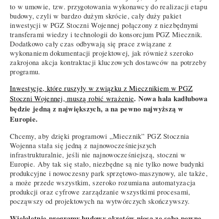
to w umowie, tzw. przygotowania wykonawcy do realizacji etapu
budowy, czyli w bardzo dużym skrócie, cały duży pakiet
inwestycji w PGZ Stoczni Wojennej połączony z niezbędnymi
transferami wiedzy i technologii do konsorcjum PGZ Miecznik.
Dodatkowo cały czas odbywają się prace związane z
wykonaniem dokumentacji projektowej, jak również szeroko
zakrojona akcja kontraktacji kluczowych dostawców na potrzeby
programu.
Inwestycje, które ruszyły w związku z Miecznikiem w PGZ
. Nowa hala kadłubowa
Stoczni Wojennej, muszą robić wrażenie
będzie jedną z największych, a na pewno najwyższą w
Europie.
Chcemy, aby dzięki programowi „Miecznik” PGZ Stocznia
Wojenna stała się jedną z najnowocześniejszych
infrastrukturalnie, jeśli nie najnowocześniejszą, stoczni w
Europie. Aby tak się stało, niezbędne są nie tylko nowe budynki
produkcyjne i nowoczesny park sprzętowo-maszynowy, ale także,
a może przede wszystkim, szeroko rozumiana automatyzacja
produkcji oraz cyfrowe zarządzanie wszystkimi procesami,
począwszy od projektowych na wytwórczych skończywszy.
Wieloletnie programy budowy okrętów niosą ze sobą pewne