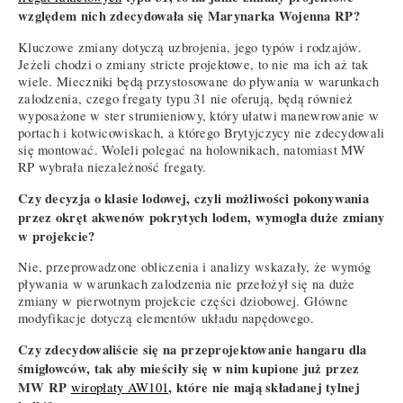
względem nich zdecydowała się Marynarka Wojenna RP?
Kluczowe zmiany dotyczą uzbrojenia, jego typów i rodzajów.
Jeżeli chodzi o zmiany stricte projektowe, to nie ma ich aż tak
wiele. Mieczniki będą przystosowane do pływania w warunkach
zalodzenia, czego fregaty typu 31 nie oferują, będą również
wyposażone w ster strumieniowy, który ułatwi manewrowanie w
portach i kotwicowiskach, a którego Brytyjczycy nie zdecydowali
się montować. Woleli polegać na holownikach, natomiast MW
RP wybrała niezależność fregaty.
Czy decyzja o klasie lodowej, czyli możliwości pokonywania
przez okręt akwenów pokrytych lodem, wymogła duże zmiany
w projekcie?
Nie, przeprowadzone obliczenia i analizy wskazały, że wymóg
pływania w warunkach zalodzenia nie przełożył się na duże
zmiany w pierwotnym projekcie części dziobowej. Główne
modyfikacje dotyczą elementów układu napędowego.
Czy zdecydowaliście się na przeprojektowanie hangaru dla
śmigłowców, tak aby mieściły się w nim kupione już przez
MW RP
, które nie mają składanej tylnej
wiropłaty AW101