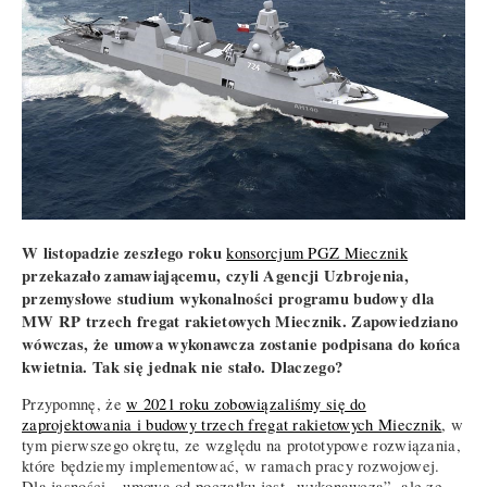
W listopadzie zeszłego roku
konsorcjum PGZ Miecznik
przekazało zamawiającemu, czyli Agencji Uzbrojenia,
przemysłowe studium wykonalności programu budowy dla
MW RP trzech fregat rakietowych Miecznik. Zapowiedziano
wówczas, że umowa wykonawcza zostanie podpisana do końca
kwietnia. Tak się jednak nie stało. Dlaczego?
Przypomnę, że
w 2021 roku zobowiązaliśmy się do
zaprojektowania i budowy trzech fregat rakietowych Miecznik
, w
tym pierwszego okrętu, ze względu na prototypowe rozwiązania,
które będziemy implementować, w ramach pracy rozwojowej.
Dla jasności – umowa od początku jest „wykonawcza”, ale ze