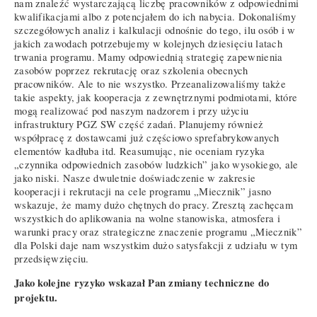
nam znaleźć wystarczającą liczbę pracowników z odpowiednimi
kwalifikacjami albo z potencjałem do ich nabycia. Dokonaliśmy
szczegółowych analiz i kalkulacji odnośnie do tego, ilu osób i w
jakich zawodach potrzebujemy w kolejnych dziesięciu latach
trwania programu. Mamy odpowiednią strategię zapewnienia
zasobów poprzez rekrutację oraz szkolenia obecnych
pracowników. Ale to nie wszystko. Przeanalizowaliśmy także
takie aspekty, jak kooperacja z zewnętrznymi podmiotami, które
mogą realizować pod naszym nadzorem i przy użyciu
infrastruktury PGZ SW część zadań. Planujemy również
współpracę z dostawcami już częściowo sprefabrykowanych
elementów kadłuba itd. Reasumując, nie oceniam ryzyka
„czynnika odpowiednich zasobów ludzkich” jako wysokiego, ale
jako niski. Nasze dwuletnie doświadczenie w zakresie
kooperacji i rekrutacji na cele programu „Miecznik” jasno
wskazuje, że mamy dużo chętnych do pracy. Zresztą zachęcam
wszystkich do aplikowania na wolne stanowiska, atmosfera i
warunki pracy oraz strategiczne znaczenie programu „Miecznik”
dla Polski daje nam wszystkim dużo satysfakcji z udziału w tym
przedsięwzięciu.
Jako kolejne ryzyko wskazał Pan zmiany techniczne do
projektu.