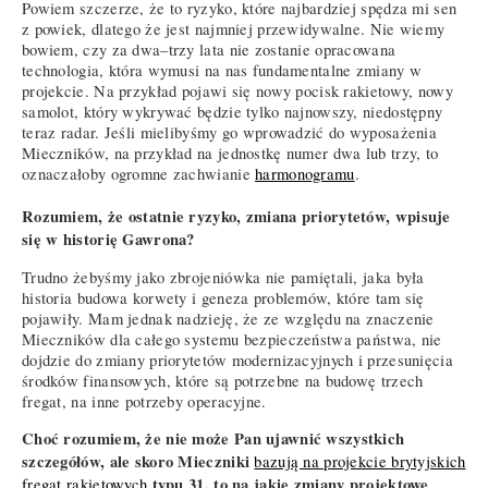
Powiem szczerze, że to ryzyko, które najbardziej spędza mi sen
z powiek, dlatego że jest najmniej przewidywalne. Nie wiemy
bowiem, czy za dwa–trzy lata nie zostanie opracowana
technologia, która wymusi na nas fundamentalne zmiany w
projekcie. Na przykład pojawi się nowy pocisk rakietowy, nowy
samolot, który wykrywać będzie tylko najnowszy, niedostępny
teraz radar. Jeśli mielibyśmy go wprowadzić do wyposażenia
Mieczników, na przykład na jednostkę numer dwa lub trzy, to
oznaczałoby ogromne zachwianie
harmonogramu
.
Rozumiem, że ostatnie ryzyko, zmiana priorytetów, wpisuje
się w historię Gawrona?
Trudno żebyśmy jako zbrojeniówka nie pamiętali, jaka była
historia budowa korwety i geneza problemów, które tam się
pojawiły. Mam jednak nadzieję, że ze względu na znaczenie
Mieczników dla całego systemu bezpieczeństwa państwa, nie
dojdzie do zmiany priorytetów modernizacyjnych i przesunięcia
środków finansowych, które są potrzebne na budowę trzech
fregat, na inne potrzeby operacyjne.
Choć rozumiem, że nie może Pan ujawnić wszystkich
szczegółów, ale skoro Mieczniki
bazują na projekcie brytyjskich
typu 31, to na jakie zmiany projektowe
fregat rakietowych