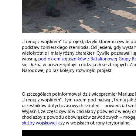
„Trenuj z wojskiem” to projekt, dzięki któremu cywile 
podstaw żołnierskiego rzemiosła. Od jesieni, gdy wystar
wielokrotnie i miały różny charakter. Cywile poznawali 
wiosną,
pod okiem sojuszników z Batalionowej Grupy 
się służba w poszczególnych rodzajach sił zbrojnych. Za
Narodowej po raz kolejny rozwinęło projekt.
O szczegółach poinformował dziś wicepremier Mariusz 
„Trenuj z wojskiem”. Tym razem pod nazwą „Trenuj jak 
uczestników dotychczasowych szkoleń – powiedział sze
Wyjaśnił, że część cywilów chciałaby poświęcić więcej 
chociażby z powodu obowiązków zawodowych – mogą r
służby wojskowej
czy w wojskach obrony terytorialnej.