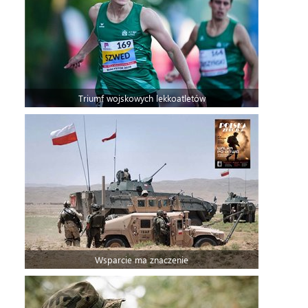
Triumf wojskowych lekkoatletów
Wsparcie ma znaczenie