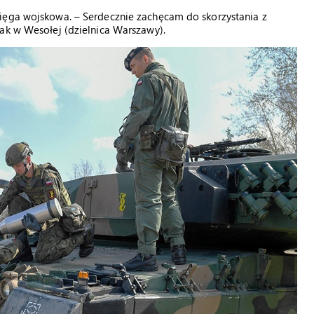
ięga wojskowa. – Serdecznie zachęcam do skorzystania z
ak w Wesołej (dzielnica Warszawy).