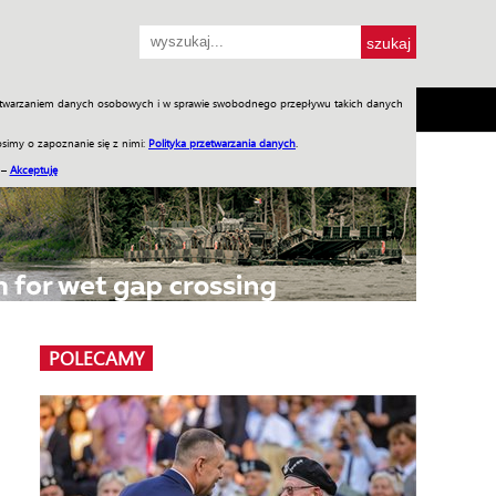
przetwarzaniem danych osobowych i w sprawie swobodnego przepływu takich danych
SH
SKLEP
Jednodniówki
Praca w WIW
simy o zapoznanie się z nimi:
Polityka przetwarzania danych
.
 –
Akceptuję
POLECAMY