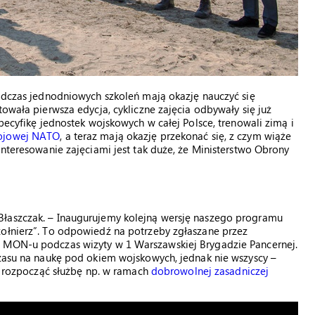
podczas jednodniowych szkoleń mają okazję nauczyć się
towała pierwsza edycja, cykliczne zajęcia odbywały się już
specyfikę jednostek wojskowych w całej Polsce, trenowali zimą i
Bojowej NATO
, a teraz mają okazję przekonać się, z czym wiąże
interesowanie zajęciami jest tak duże, że Ministerstwo Obrony
Błaszczak. – Inaugurujemy kolejną wersję naszego programu
żołnierz”. To odpowiedź na potrzeby zgłaszane przez
f MON-u podczas wizyty w 1 Warszawskiej Brygadzie Pancernej.
czasu na naukę pod okiem wojskowych, jednak nie wszyscy –
ozpocząć służbę np. w ramach
dobrowolnej zasadniczej