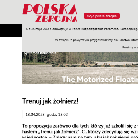
moja polska zbrojna
Od 25 maja 2018 r. obowiązuje w Polsce Rozporządzenie Parlamentu Europejskieg
Armia
Poligon
Sprzęt
Misje
Polityka
Prawo
W związku z powyższym przygotowaliśmy dla Państwa inform
Prosimy o 
Trenuj jak żołnierz!
13.04.2023, godz. 13:02
To propozycja zarówno dla tych, którzy już szkolili się 
hasłem „Trenuj jak żołnierz”. Ci, którzy zdecydują się w
w jednostce. – Zależy nam na tym, aby jak najwięcej os