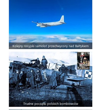
Kolejny rosyjski samolot przechwycony nad Bałtykiem
Trudne początki polskich bombowców