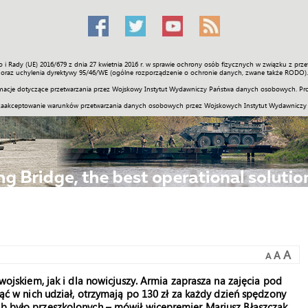
o i Rady (UE) 2016/679 z dnia 27 kwietnia 2016 r. w sprawie ochrony osób fizycznych w związku z 
Świat
Społeczność
Sport
Historia
Galerie
Wideo
ENGLI
oraz uchylenia dyrektywy 95/46/WE (ogólne rozporządzenie o ochronie danych, zwane także RODO).
acje dotyczące przetwarzania przez Wojskowy Instytut Wydawniczy Państwa danych osobowych. Pro
zaakceptowanie warunków przetwarzania danych osobowych przez Wojskowych Instytut Wydawniczy
A
A
A
z wojskiem, jak i dla nowicjuszy. Armia zaprasza na zajęcia pod
ziąć w nich udział, otrzymają po 130 zł za każdy dzień spędzony
ób było przeszkolonych – mówił wicepremier Mariusz Błaszczak.