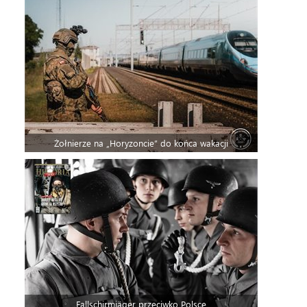
Żołnierze na „Horyzoncie” do końca wakacji
Fallschirmjäger przeciwko Polsce