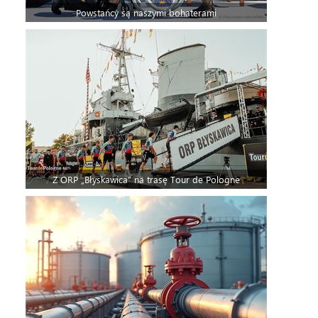
Powstańcy są naszymi bohaterami
Z ORP „Błyskawica” na trasę Tour de Pologne