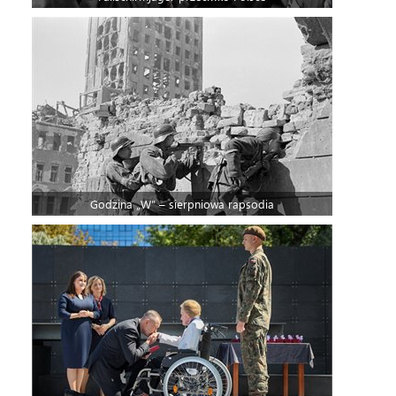
Godzina „W” – sierpniowa rapsodia