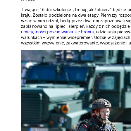
Trwające 16 dni szkolenie „Trenuj jak żołnierz” będzie
kraju. Zostało podzielone na dwa etapy. Pierwszy rozpo
wziąć w nim udział, będą przez dwa dni zapoznawali się
zaplanowano na lipiec i sierpień, każdy z nich odbędz
umiejętności posługiwania się bronią
, udzielania pierw
warunkach – wymieniał wicepremier. Udział w zajęciach 
wszystkim wyżywienie, zakwaterowanie, wyposażenie i u