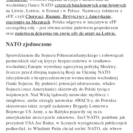
wschodniej flance NATO
czterech batalionowych grup bojowych
:
na Litwie, Łotwie, w Estonii i w Polsce. Natowscy żołnierze z
eFP, czyli
Chorwaci, Rumuni, Brytyjczycy i Amerykanie,
stacjonują na Mazurach
. Polska odgrywa w inicjatywie eFP
szczególną rolę – jest równocześnie państwem gospodarzem
oraz
państwem delegującym swoje siły do grupy na Łotwie.
NATO zjednoczone
Sprawdzianem dla Sojuszu Północnoatlantyckiego i zobowiązań
partnerskich stał się kryzys bezpieczeństwa w środkowo-
wschodniej Europie wywołany agresywną polityką Moskwy.
Jeszcze przed zbrojną napaścią Rosji na Ukrainę NATO
zdecydowało o bezprecedensowym wzmocnieniu wschodniej
flanki Sojuszu. By podnieść potencjał odstraszania, władze
Sojuszu (oraz Amerykanie) skierowały do Polski tysiące
wojskowych. Nad Wisłą lądowały natowskie myśliwce i
śmigłowce, nieba strzegły natowskie AWACS-y, do Powidza
skierowano także zespół zadaniowy Brygady Lotnictwa
Bojowego US Army, a na Bałtyku pojawiły się m.in.
amerykańskie niszczyciele rakietowe. Szef NATO, podobnie jak
prezydent USA Joe Biden, w licznych wystąpieniach publicznych
podkreślał, że Władimir Putin chciał rozbić NATO, ale wbrew