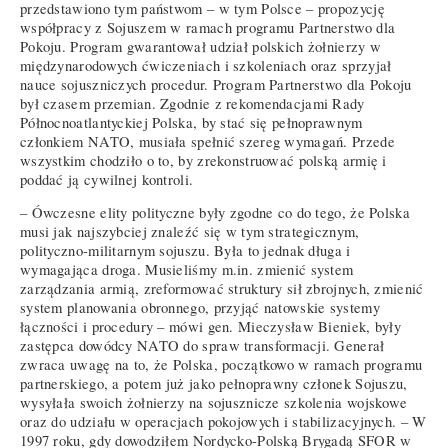
przedstawiono tym państwom – w tym Polsce – propozycję
współpracy z Sojuszem w ramach programu Partnerstwo dla
Pokoju. Program gwarantował udział polskich żołnierzy w
międzynarodowych ćwiczeniach i szkoleniach oraz sprzyjał
nauce sojuszniczych procedur. Program Partnerstwo dla Pokoju
był czasem przemian. Zgodnie z rekomendacjami Rady
Północnoatlantyckiej Polska, by stać się pełnoprawnym
członkiem NATO, musiała spełnić szereg wymagań. Przede
wszystkim chodziło o to, by zrekonstruować polską armię i
poddać ją cywilnej kontroli.
– Ówczesne elity polityczne były zgodne co do tego, że Polska
musi jak najszybciej znaleźć się w tym strategicznym,
polityczno-militarnym sojuszu. Była to jednak długa i
wymagająca droga. Musieliśmy m.in. zmienić system
zarządzania armią, zreformować struktury sił zbrojnych, zmienić
system planowania obronnego, przyjąć natowskie systemy
łączności i procedury – mówi gen. Mieczysław Bieniek, były
zastępca dowódcy NATO do spraw transformacji. Generał
zwraca uwagę na to, że Polska, początkowo w ramach programu
partnerskiego, a potem już jako pełnoprawny członek Sojuszu,
wysyłała swoich żołnierzy na sojusznicze szkolenia wojskowe
oraz do udziału w operacjach pokojowych i stabilizacyjnych. – W
1997 roku, gdy dowodziłem Nordycko-Polską Brygadą SFOR w