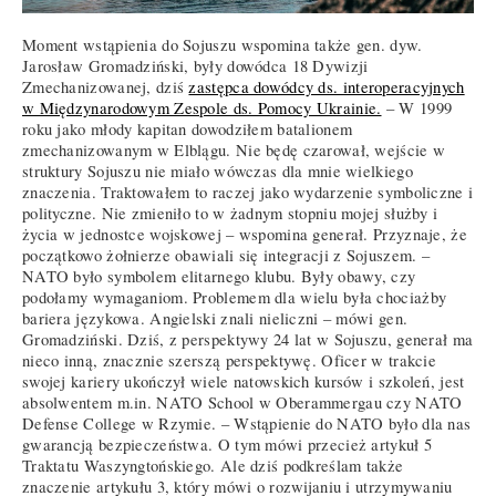
Moment wstąpienia do Sojuszu wspomina także gen. dyw.
Jarosław Gromadziński, były dowódca 18 Dywizji
Zmechanizowanej, dziś
zastępca dowódcy ds. interoperacyjnych
w Międzynarodowym Zespole ds. Pomocy Ukrainie.
– W 1999
roku jako młody kapitan dowodziłem batalionem
zmechanizowanym w Elblągu. Nie będę czarował, wejście w
struktury Sojuszu nie miało wówczas dla mnie wielkiego
znaczenia. Traktowałem to raczej jako wydarzenie symboliczne i
polityczne. Nie zmieniło to w żadnym stopniu mojej służby i
życia w jednostce wojskowej – wspomina generał. Przyznaje, że
początkowo żołnierze obawiali się integracji z Sojuszem. –
NATO było symbolem elitarnego klubu. Były obawy, czy
podołamy wymaganiom. Problemem dla wielu była chociażby
bariera językowa. Angielski znali nieliczni – mówi gen.
Gromadziński. Dziś, z perspektywy 24 lat w Sojuszu, generał ma
nieco inną, znacznie szerszą perspektywę. Oficer w trakcie
swojej kariery ukończył wiele natowskich kursów i szkoleń, jest
absolwentem m.in. NATO School w Oberammergau czy NATO
Defense College w Rzymie. – Wstąpienie do NATO było dla nas
gwarancją bezpieczeństwa. O tym mówi przecież artykuł 5
Traktatu Waszyngtońskiego. Ale dziś podkreślam także
znaczenie artykułu 3, który mówi o rozwijaniu i utrzymywaniu