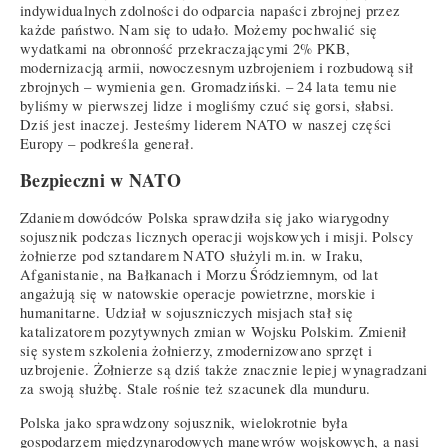
indywidualnych zdolności do odparcia napaści zbrojnej przez
każde państwo. Nam się to udało. Możemy pochwalić się
wydatkami na obronność przekraczającymi 2% PKB,
modernizacją armii, nowoczesnym uzbrojeniem i rozbudową sił
zbrojnych – wymienia gen. Gromadziński. – 24 lata temu nie
byliśmy w pierwszej lidze i mogliśmy czuć się gorsi, słabsi.
Dziś jest inaczej. Jesteśmy liderem NATO w naszej części
Europy – podkreśla generał.
Bezpieczni w NATO
Zdaniem dowódców Polska sprawdziła się jako wiarygodny
sojusznik podczas licznych operacji wojskowych i misji. Polscy
żołnierze pod sztandarem NATO służyli m.in. w Iraku,
Afganistanie, na Bałkanach i Morzu Śródziemnym, od lat
angażują się w natowskie operacje powietrzne, morskie i
humanitarne. Udział w sojuszniczych misjach stał się
katalizatorem pozytywnych zmian w Wojsku Polskim. Zmienił
się system szkolenia żołnierzy, zmodernizowano sprzęt i
uzbrojenie. Żołnierze są dziś także znacznie lepiej wynagradzani
za swoją służbę. Stale rośnie też szacunek dla munduru.
Polska jako sprawdzony sojusznik, wielokrotnie była
gospodarzem międzynarodowych manewrów wojskowych, a nasi