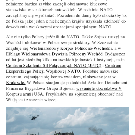
żołnierze bardzo szybko zaczęli obejmować kluczowe
stanowiska w strukturach natowskich. W rodzinie NATO
zaczęliśmy się wyróżniać. Powodem do dumy było chociażby to,
że Polska jako jeden z nielicznych krajów uzyskała zdolność do
dowodzenia wojskowymi operacjami specjalnymi NATO.
Ale nie tylko Polacy jeździli do NATO. Także Sojusz ruszył na
Wschód i ulokował w Polsce swoje struktury. W Szczecinie
znajduje się
Wielonarodowy Korpus Północno-Wschodni
, a w
Elblągu
Wielonarodowa Dywizja Północny Wschód.
Bydgoszcz
od lat jest siedzibą kilku natowskich jednostek i instytucji, m.in.
Centrum Szkolenia Sił Połączonych NATO (JFTC)
i
Centrum
Eksperckiego Policji Wojskowej NATO.
Podobne natowskie
centrum, zajmujące się kontrwywiadem,
ulokowane jest w
Krakowie.
W Polsce stacjonuje pododdział Aviation Detachment,
Pancerna Brygadowa Grupa Bojowa,
wysunięte dowództwo V
Korpusu armii USA
. Przykładów na sojuszniczą obecność nad
Wisłą jest znacznie więcej.