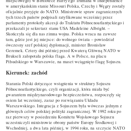
miejscowego) w Bibliotece Harry'ego Trumana w Independence
w amerykańskim stanie Missouri Polska, Czechy i Węgry zostały
oficjalnie przyjęte do NATO. Ministrowie spraw zagranicznych
tych trzech państw podpisali ratyfikowane wcześniej przez
parlamenty protokoły akcesji do Traktatu Północnoatlantyckiego i
przekazali je sekretarz stanu USA Madeleine Albright. –
Skończyła się dla nas zimna wojna. Polska wraca na zawsze
tam, gdzie jest jej miejsce: do wolnego świata – powiedział
ówczesny szef polskiej dyplomacji, minister Bronisław
Geremek. Cztery dni później przed Kwaterą Główną NATO w
Brukseli załopotała polska flaga. A w Polsce, na placu
Piłsudskiego w Warszawie, na maszt wciągnięto flagę Sojuszu.
Kierunek: zachód
Starania Polski dotyczące wstąpienia w struktury Sojuszu
Północnoatlantyckiego, czyli organizacji, która miała być
gwarantem międzynarodowego bezpieczeństwa, rozpoczęły się
osiem lat wcześniej, zaraz po rozwiązaniu Układu
Warszawskiego. Integracja z Sojuszem była wówczas jednym z
głównych celów polskiej polityki zagranicznej. W 1992 roku po
raz pierwszy w posiedzeniu Komitetu Wojskowego Sojuszu
uczestniczyli ministrowie obrony państw Europy Środkowej i
Wschodniej, a dwa lata później, w 1994 roku, na szczycie NATO