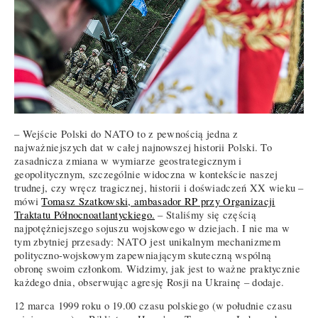
– Wejście Polski do NATO to z pewnością jedna z
najważniejszych dat w całej najnowszej historii Polski. To
zasadnicza zmiana w wymiarze geostrategicznym i
geopolitycznym, szczególnie widoczna w kontekście naszej
trudnej, czy wręcz tragicznej, historii i doświadczeń XX wieku –
mówi
Tomasz Szatkowski, ambasador RP przy Organizacji
Traktatu Północnoatlantyckiego.
– Staliśmy się częścią
najpotężniejszego sojuszu wojskowego w dziejach. I nie ma w
tym zbytniej przesady: NATO jest unikalnym mechanizmem
polityczno-wojskowym zapewniającym skuteczną wspólną
obronę swoim członkom. Widzimy, jak jest to ważne praktycznie
każdego dnia, obserwując agresję Rosji na Ukrainę – dodaje.
12 marca 1999 roku o 19.00 czasu polskiego (w południe czasu