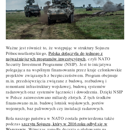
Ważne jest również to, że wstępując w struktury Sojuszu
Północnoatlantyckiego,
Polska dołączyła do jednego z
najważniejszych programów inwestycyjnych
, czyli NATO
Security Investment Programme (NSIP). Jest to inicjatywa
polegająca na wspólnym finansowaniu przez kraje członkowskie
projektów związanych z bezpieczeństwem. Program obejmuje
m.in. przedsięwzięcia związane z budową, rozbudową i
remontami infrastruktury wojskowej, budową systemów
radarowych oraz systemów łączności i dowodzenia. Dzięki NSIP
w Polsce zainwestowano miliardy złotych. Z tych środków
finansowano m.in. budowę lotnisk wojskowych, portów
wojennych, baz paliwowych czy instalacji radarowych.
Rola naszego państwa w NATO została potwierdzona także
podczas
szczytu Sojuszu, który w 2016 roku odbył się w
Warszawie.
Wówczas zapadła decyzja o ulokowaniu na