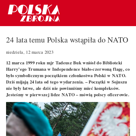
24 lata temu Polska wstąpiła do NATO
niedziela, 12 marca 2023
12 marca 1999 roku mjr Tadeusz Buk wniósł do Biblioteki
Harry’ego Trumana w Independence biało-czerwoną flagę, co
było symbolicznym początkiem członkostwa Polski w NATO.
Dziś mijają 24 lata od tego wydarzenia. – Początki w Sojuszu
nie były łatwe, ale dziś nie powinniśmy mieć kompleksów.
Jesteśmy w pierwszej lidze NATO – mówią polscy oficerowie.