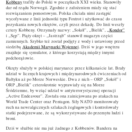
Kobbeny
trafiły do Polski w początkach XXI wieku. Stanowiły
dar od rządu Norwegii. Zgodnie z założeniem miały się stać
rozwiązaniem pomostowym. Polska chciała nimi zastąpić
wycofywane z linii jednostki typu Foxtrot i użytkować do czasu
pozyskania nowych okrętów, czyli przez dekadę. Do linii weszły
cztery Kobbeny. Otrzymały nazwy: „Sokół”, „Bielik”,
„Kondor”
i „Sęp”. Piąty okręt – „Jastrząb” stanowił magazyn części
zamiennych. Szybko też został podjęty z wody i ustawiony przed
siedzibą
Akademii Marynarki Wojennej
. Dziś w jego wnętrzu
znajduje się symulator, z którego korzystają między innymi
podchorążowie.
Okręty służyły w polskiej marynarce przez kilkanaście lat. Brały
udział w licznych krajowych i międzynarodowych ćwiczeniach od
Bałtyku aż po Morze Norweskie. Dwa z nich – ORP „Sokół” i
ORP „Bielik” czterokrotnie wyprawiały się na Morze
Śródziemne, by wziąć udział w antyterrorystycznej operacji
„Active Endeavour”. Została ona zainicjowana po atakach na
World Trade Center oraz Pentagon. Siły NATO monitorowały
ruch na newralgicznych szlakach żeglugowych i kontrolowały
statki podejrzewane, że są wykorzystywane do przemytu ludzi i
broni.
Dziś w służbie nie ma już żadnego z Kobbenów. Bandera na