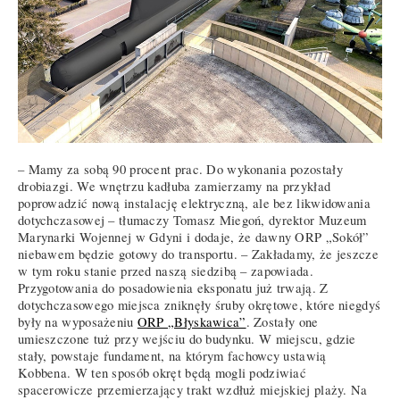
– Mamy za sobą 90 procent prac. Do wykonania pozostały
drobiazgi. We wnętrzu kadłuba zamierzamy na przykład
poprowadzić nową instalację elektryczną, ale bez likwidowania
dotychczasowej – tłumaczy Tomasz Miegoń, dyrektor Muzeum
Marynarki Wojennej w Gdyni i dodaje, że dawny ORP „Sokół”
niebawem będzie gotowy do transportu. – Zakładamy, że jeszcze
w tym roku stanie przed naszą siedzibą – zapowiada.
Przygotowania do posadowienia eksponatu już trwają. Z
dotychczasowego miejsca zniknęły śruby okrętowe, które niegdyś
były na wyposażeniu
ORP „Błyskawica”
. Zostały one
umieszczone tuż przy wejściu do budynku. W miejscu, gdzie
stały, powstaje fundament, na którym fachowcy ustawią
Kobbena. W ten sposób okręt będą mogli podziwiać
spacerowicze przemierzający trakt wzdłuż miejskiej plaży. Na