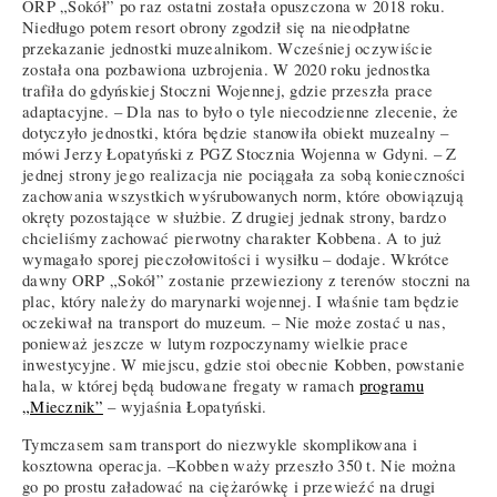
ORP „Sokół” po raz ostatni została opuszczona w 2018 roku.
Niedługo potem resort obrony zgodził się na nieodpłatne
przekazanie jednostki muzealnikom. Wcześniej oczywiście
została ona pozbawiona uzbrojenia. W 2020 roku jednostka
trafiła do gdyńskiej Stoczni Wojennej, gdzie przeszła prace
adaptacyjne. – Dla nas to było o tyle niecodzienne zlecenie, że
dotyczyło jednostki, która będzie stanowiła obiekt muzealny –
mówi Jerzy Łopatyński z PGZ Stocznia Wojenna w Gdyni. – Z
jednej strony jego realizacja nie pociągała za sobą konieczności
zachowania wszystkich wyśrubowanych norm, które obowiązują
okręty pozostające w służbie. Z drugiej jednak strony, bardzo
chcieliśmy zachować pierwotny charakter Kobbena. A to już
wymagało sporej pieczołowitości i wysiłku – dodaje. Wkrótce
dawny ORP „Sokół” zostanie przewieziony z terenów stoczni na
plac, który należy do marynarki wojennej. I właśnie tam będzie
oczekiwał na transport do muzeum. – Nie może zostać u nas,
ponieważ jeszcze w lutym rozpoczynamy wielkie prace
inwestycyjne. W miejscu, gdzie stoi obecnie Kobben, powstanie
hala, w której będą budowane fregaty w ramach
programu
„Miecznik”
– wyjaśnia Łopatyński.
Tymczasem sam transport do niezwykle skomplikowana i
kosztowna operacja. –Kobben waży przeszło 350 t. Nie można
go po prostu załadować na ciężarówkę i przewieźć na drugi