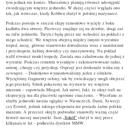
tym jednak nie koniec. Muzealnicy planują również udostępnić
zwiedzającym wnętrze jednostki. W dużej części wygląda ono
tak, jak wówczas, kiedy Kobben służył w polskiej marynarce.
Podczas postoju w stoczni ekipy remontowe wycięły z boku
kadłuba dwa otwory. Pierwszy znajduje się na dziobie, drugi zaś
na rufie jednostki. Turyści będą przez nie wchodzić na pokład i z
niego schodzić. We wnętrzu obejrzą między innymi wyrzutnie
torped, mesę, główne stanowisko dowodzenia wraz z monitorami
i peryskopem, kabinę dowódcy czy maszynownię. Na pokład
trafił również model torpedy. Została ona załadowana do jednej z
wyrzutni. Podczas remontu wysunięto i zakonserwowano radar,
antenę, chrapy czy peryskop. Osprzęt jest doskonale widoczny z
zewnątrz. – Dodatkowo wymontowaliśmy jeden z silników.
Wycięliśmy fragmenty osłony, tak by zwiedzający mogli obejrzeć
jego przekrój. Silnik pokażemy na wystawie we wnętrzu
muzeum – zapowiada Miegoń. Jak mówi, fakt, że okręt trafi na
ekspozycję ma dla placówki ogromne znaczenie. – Wycofane ze
służby jednostki można oglądać w Niemczech, Danii, Szwecji
czy Estonii, jednak takiego eksponatu nie posiada żadne polskie
muzeum. A przecież okręty podwodne stanowiły ważną część
historii naszej marynarki. Sam
„Sokół”
służył w niej przez
kilkanaście lat – podkreśla dyrektor MMW.