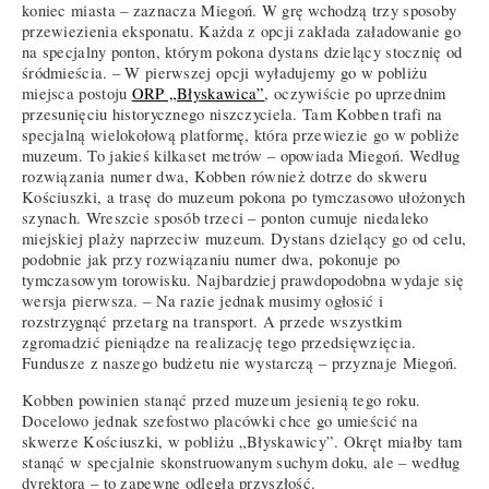
koniec miasta – zaznacza Miegoń. W grę wchodzą trzy sposoby
przewiezienia eksponatu. Każda z opcji zakłada załadowanie go
na specjalny ponton, którym pokona dystans dzielący stocznię od
śródmieścia. – W pierwszej opcji wyładujemy go w pobliżu
miejsca postoju
ORP „Błyskawica”
, oczywiście po uprzednim
przesunięciu historycznego niszczyciela. Tam Kobben trafi na
specjalną wielokołową platformę, która przewiezie go w pobliże
muzeum. To jakieś kilkaset metrów – opowiada Miegoń. Według
rozwiązania numer dwa, Kobben również dotrze do skweru
Kościuszki, a trasę do muzeum pokona po tymczasowo ułożonych
szynach. Wreszcie sposób trzeci – ponton cumuje niedaleko
miejskiej plaży naprzeciw muzeum. Dystans dzielący go od celu,
podobnie jak przy rozwiązaniu numer dwa, pokonuje po
tymczasowym torowisku. Najbardziej prawdopodobna wydaje się
wersja pierwsza. – Na razie jednak musimy ogłosić i
rozstrzygnąć przetarg na transport. A przede wszystkim
zgromadzić pieniądze na realizację tego przedsięwzięcia.
Fundusze z naszego budżetu nie wystarczą – przyznaje Miegoń.
Kobben powinien stanąć przed muzeum jesienią tego roku.
Docelowo jednak szefostwo placówki chce go umieścić na
skwerze Kościuszki, w pobliżu „Błyskawicy”. Okręt miałby tam
stanąć w specjalnie skonstruowanym suchym doku, ale – według
dyrektora – to zapewne odległa przyszłość.