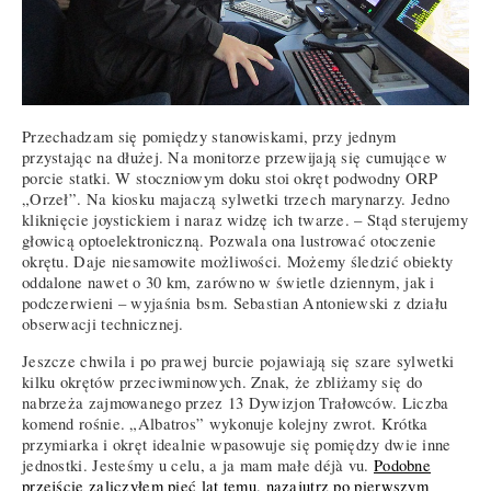
Przechadzam się pomiędzy stanowiskami, przy jednym
przystając na dłużej. Na monitorze przewijają się cumujące w
porcie statki. W stoczniowym doku stoi okręt podwodny ORP
„Orzeł”. Na kiosku majaczą sylwetki trzech marynarzy. Jedno
kliknięcie joystickiem i naraz widzę ich twarze. – Stąd sterujemy
głowicą optoelektroniczną. Pozwala ona lustrować otoczenie
okrętu. Daje niesamowite możliwości. Możemy śledzić obiekty
oddalone nawet o 30 km, zarówno w świetle dziennym, jak i
podczerwieni – wyjaśnia bsm. Sebastian Antoniewski z działu
obserwacji technicznej.
Jeszcze chwila i po prawej burcie pojawiają się szare sylwetki
kilku okrętów przeciwminowych. Znak, że zbliżamy się do
nabrzeża zajmowanego przez 13 Dywizjon Trałowców. Liczba
komend rośnie. „Albatros” wykonuje kolejny zwrot. Krótka
przymiarka i okręt idealnie wpasowuje się pomiędzy dwie inne
jednostki. Jesteśmy u celu, a ja mam małe déjà vu.
Podobne
przejście zaliczyłem pięć lat temu, nazajutrz po pierwszym