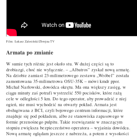
Film: Łukasz Zalesiński/Zbrojna TV
Armata po zmianie
W sumie tych różnic jest około stu. W dużej części są to
drobiazgi, choć nie wyłącznie. – „Albatros” zyskał nową armatę.
Na dziobie zamiast 23-milimetrowego zestawu „Wróbel” została
zamontowana 35-milimetrowa OSU-35K – mówi kmdr ppor.
Michał Narłowski, dowódca okrętu. Ma ona większy zasięg, w
ciągu minuty zaś potrafi wystrzelić 550 pocisków, które rażą
cele w odległości 5 km. Do tego operator, aby prowadzić z niej
ogień, nie musi wychodzić na otwarty pokład. Armata jest
obsługiwana z BCI, czyli bojowego centrum informacji, które
znajduje się pod pokładem, albo ze stanowiska zapasowego w
formie przenośnego pulpitu. Takie rozwiązanie w znaczącym
stopniu zwiększa bezpieczeństwo operatora – wyjaśnia dowódca.
Nową armatę oglądam jeszcze z nabrzeża, a potem z wysokości