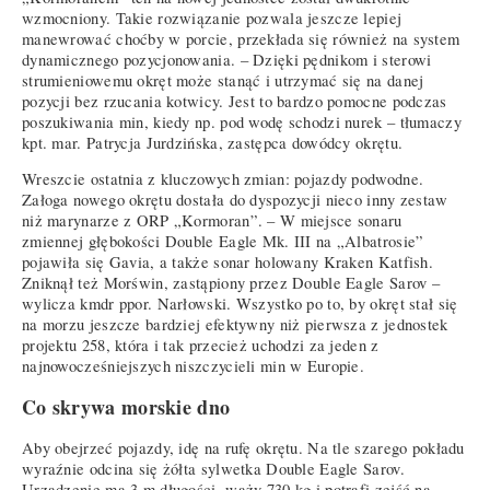
wzmocniony. Takie rozwiązanie pozwala jeszcze lepiej
manewrować choćby w porcie, przekłada się również na system
dynamicznego pozycjonowania. – Dzięki pędnikom i sterowi
strumieniowemu okręt może stanąć i utrzymać się na danej
pozycji bez rzucania kotwicy. Jest to bardzo pomocne podczas
poszukiwania min, kiedy np. pod wodę schodzi nurek – tłumaczy
kpt. mar. Patrycja Jurdzińska, zastępca dowódcy okrętu.
Wreszcie ostatnia z kluczowych zmian: pojazdy podwodne.
Załoga nowego okrętu dostała do dyspozycji nieco inny zestaw
niż marynarze z ORP „Kormoran”. – W miejsce sonaru
zmiennej głębokości Double Eagle Mk. III na „Albatrosie”
pojawiła się Gavia, a także sonar holowany Kraken Katfish.
Zniknął też Morświn, zastąpiony przez Double Eagle Sarov –
wylicza kmdr ppor. Narłowski. Wszystko po to, by okręt stał się
na morzu jeszcze bardziej efektywny niż pierwsza z jednostek
projektu 258, która i tak przecież uchodzi za jeden z
najnowocześniejszych niszczycieli min w Europie.
Co skrywa morskie dno
Aby obejrzeć pojazdy, idę na rufę okrętu. Na tle szarego pokładu
wyraźnie odcina się żółta sylwetka Double Eagle Sarov.
Urządzenie ma 3 m długości, waży 730 kg i potrafi zejść na