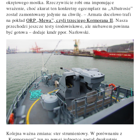
okrętowego mostka. Rzeczywiście robi ona imponujące
wrażenie, choć akurat ten konkretny egzemplarz na „Albatrosie”
został zamontowany jedynie na chwilę. – Armata docelowo trafi
na pokład
ORP „Mewa”, czyli trzeciego Kormorana II
. Nasza
przechodzi jeszcze testy środowiskowe, ale niebawem powinna
być gotowa – dodaje kmdr ppor. Narłowski.
Kolejna ważna zmiana: ster strumieniowy. W porównaniu z
„Kormoranem” ten na nowej jednostce został dwukrotnie