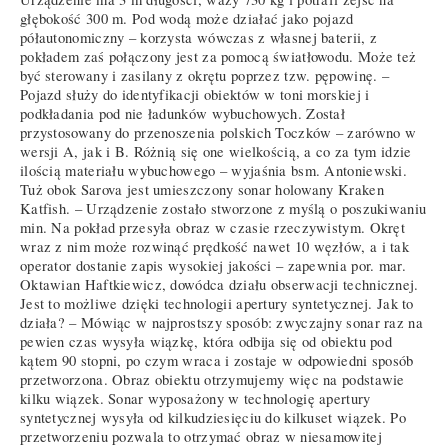
głębokość 300 m. Pod wodą może działać jako pojazd
półautonomiczny – korzysta wówczas z własnej baterii, z
pokładem zaś połączony jest za pomocą światłowodu. Może też
być sterowany i zasilany z okrętu poprzez tzw. pępowinę. –
Pojazd służy do identyfikacji obiektów w toni morskiej i
podkładania pod nie ładunków wybuchowych. Został
przystosowany do przenoszenia polskich Toczków – zarówno w
wersji A, jak i B. Różnią się one wielkością, a co za tym idzie
ilością materiału wybuchowego – wyjaśnia bsm. Antoniewski.
Tuż obok Sarova jest umieszczony sonar holowany Kraken
Katfish. – Urządzenie zostało stworzone z myślą o poszukiwaniu
min. Na pokład przesyła obraz w czasie rzeczywistym. Okręt
wraz z nim może rozwinąć prędkość nawet 10 węzłów, a i tak
operator dostanie zapis wysokiej jakości – zapewnia por. mar.
Oktawian Haftkiewicz, dowódca działu obserwacji technicznej.
Jest to możliwe dzięki technologii apertury syntetycznej. Jak to
działa? – Mówiąc w najprostszy sposób: zwyczajny sonar raz na
pewien czas wysyła wiązkę, która odbija się od obiektu pod
kątem 90 stopni, po czym wraca i zostaje w odpowiedni sposób
przetworzona. Obraz obiektu otrzymujemy więc na podstawie
kilku wiązek. Sonar wyposażony w technologię apertury
syntetycznej wysyła od kilkudziesięciu do kilkuset wiązek. Po
przetworzeniu pozwala to otrzymać obraz w niesamowitej