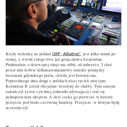
Kiedy wchodzę na pokład
ORP „Albatros”
, jest kilka minut po
ósmej, a wśród załogi trwa już gorączkowa krzątanina.
Punktualnie o dziewiątej okręt ma odbić od nabrzeża. I choć
przed nim ledwie kilkunastominutowy transfer pomiędzy
basenami gdyńskiego portu, chwila jest historyczna.
Poprzedniego dnia drugi z polskich niszczycieli min typu
Kormoran II został oficjalnie wcielony do służby. Tym samym
zakończył żywot cywilnej jednostki pływającej i stał się
pełnoprawnym okrętem. A dziś czeka go pierwsze w historii
przejście pod biało-czerwoną banderą. Przejście, w którym będę
uczestniczył.