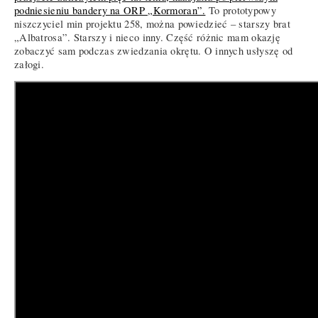
podniesieniu bandery na ORP „Kormoran”.
To prototypowy
niszczyciel min projektu 258, można powiedzieć – starszy brat
„Albatrosa”. Starszy i nieco inny. Część różnic mam okazję
zobaczyć sam podczas zwiedzania okrętu. O innych usłyszę od
załogi.