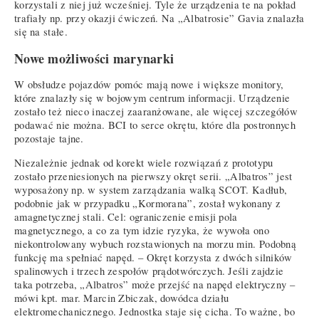
korzystali z niej już wcześniej. Tyle że urządzenia te na pokład
trafiały np. przy okazji ćwiczeń. Na „Albatrosie” Gavia znalazła
się na stałe.
Nowe możliwości marynarki
W obsłudze pojazdów pomóc mają nowe i większe monitory,
które znalazły się w bojowym centrum informacji. Urządzenie
zostało też nieco inaczej zaaranżowane, ale więcej szczegółów
podawać nie można. BCI to serce okrętu, które dla postronnych
pozostaje tajne.
Niezależnie jednak od korekt wiele rozwiązań z prototypu
zostało przeniesionych na pierwszy okręt serii. „Albatros” jest
wyposażony np. w system zarządzania walką SCOT. Kadłub,
podobnie jak w przypadku „Kormorana”, został wykonany z
amagnetycznej stali. Cel: ograniczenie emisji pola
magnetycznego, a co za tym idzie ryzyka, że wywoła ono
niekontrolowany wybuch rozstawionych na morzu min. Podobną
funkcję ma spełniać napęd. – Okręt korzysta z dwóch silników
spalinowych i trzech zespołów prądotwórczych. Jeśli zajdzie
taka potrzeba, „Albatros” może przejść na napęd elektryczny –
mówi kpt. mar. Marcin Zbiczak, dowódca działu
elektromechanicznego. Jednostka staje się cicha. To ważne, bo