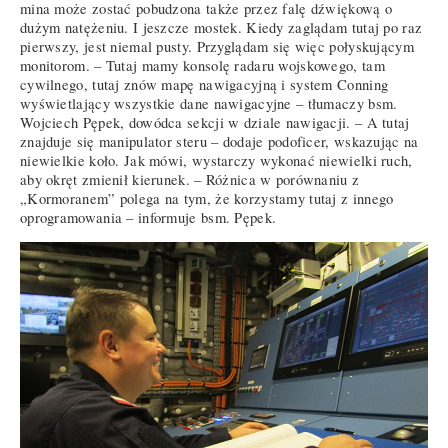
mina może zostać pobudzona także przez falę dźwiękową o
dużym natężeniu. I jeszcze mostek. Kiedy zaglądam tutaj po raz
pierwszy, jest niemal pusty. Przyglądam się więc połyskującym
monitorom. – Tutaj mamy konsolę radaru wojskowego, tam
cywilnego, tutaj znów mapę nawigacyjną i system Conning
wyświetlający wszystkie dane nawigacyjne – tłumaczy bsm.
Wojciech Pępek, dowódca sekcji w dziale nawigacji. – A tutaj
znajduje się manipulator steru – dodaje podoficer, wskazując na
niewielkie koło. Jak mówi, wystarczy wykonać niewielki ruch,
aby okręt zmienił kierunek. – Różnica w porównaniu z
„Kormoranem” polega na tym, że korzystamy tutaj z innego
oprogramowania – informuje bsm. Pępek.