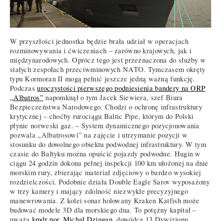
W przyszłości jednostka będzie brała udział w operacjach
rozminowywania i ćwiczeniach – zarówno krajowych, jak i
międzynarodowych. Oprócz tego jest przeznaczona do służby w
stałych zespołach przeciwminowych NATO. Tymczasem okręty
typu Kormoran II mogą pełnić jeszcze jedną ważną funkcję.
Podczas
uroczystości pierwszego podniesienia bandery na ORP
„Albatros”
napomknął o tym Jacek Siewiera, szef Biura
Bezpieczeństwa Narodowego. Chodzi o ochronę infrastruktury
krytycznej – choćby rurociągu Baltic Pipe, którym do Polski
płynie norweski gaz. – System dynamicznego pozycjonowania
pozwala „Albatrosowi” na zajęcie i utrzymanie pozycji w
stosunku do dowolnego obiektu podwodnej infrastruktury. W tym
czasie do Bałtyku można opuścić pojazdy podwodne. Hugin w
ciągu 24 godzin dokona pełnej inspekcji 100 km ułożonej na dnie
morskim rury, zbierając materiał zdjęciowy o bardzo wysokiej
rozdzielczości. Podobnie działa Double Eagle Sarov wyposażony
w trzy kamery i mający zdolność niezwykle precyzyjnego
manewrowania. Z kolei sonar holowany Kraken Katfish może
budować modele 3D dla morskiego dna. To potężny kapitał –
uważa
kmdr por. Michał Dziugan
, dowódca 13 Dywizjonu