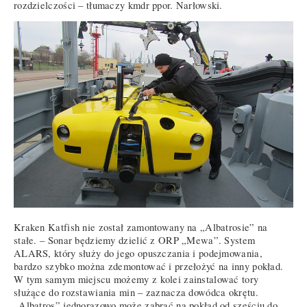
rozdzielczości – tłumaczy kmdr ppor. Narłowski.
Kraken Katfish nie został zamontowany na „Albatrosie” na
stałe. – Sonar będziemy dzielić z ORP „Mewa”. System
ALARS, który służy do jego opuszczania i podejmowania,
bardzo szybko można zdemontować i przełożyć na inny pokład.
W tym samym miejscu możemy z kolei zainstalować tory
służące do rozstawiania min – zaznacza dowódca okrętu.
„Albatros” jednorazowo może zabrać na pokład od sześciu do