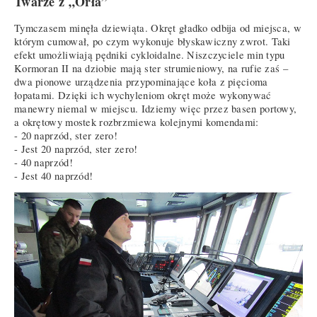
Twarze z „Orła”
Tymczasem minęła dziewiąta. Okręt gładko odbija od miejsca, w
którym cumował, po czym wykonuje błyskawiczny zwrot. Taki
efekt umożliwiają pędniki cykloidalne. Niszczyciele min typu
Kormoran II na dziobie mają ster strumieniowy, na rufie zaś –
dwa pionowe urządzenia przypominające koła z pięcioma
łopatami. Dzięki ich wychyleniom okręt może wykonywać
manewry niemal w miejscu. Idziemy więc przez basen portowy,
a okrętowy mostek rozbrzmiewa kolejnymi komendami:
- 20 naprzód, ster zero!
- Jest 20 naprzód, ster zero!
- 40 naprzód!
- Jest 40 naprzód!