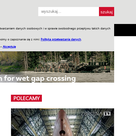
przetwarzaniem danych osobowych i w sprawie swobodnego przepływu takich danych
SH
SKLEP
Jednodniówki
Praca w WIW
simy o zapoznanie się z nimi:
Polityka przetwarzania danych
.
 –
Akceptuję
POLECAMY