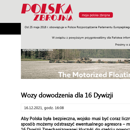
moja polska zbrojna
Od 25 maja 2018 r. obowiązuje w Polsce Rozporządzenie Parlamentu Europejskieg
Armia
Poligon
Sprzęt
Misje
Polityka
Prawo
W związku z powyższym przygotowaliśmy dla Państwa inform
Prosimy o 
Wozy dowodzenia dla 16 Dywizji
16.12.2021, godz. 16:08
Aby Polska była bezpieczna, wojsko musi być coraz licz
sposób możemy odstraszyć ewentualnego agresora – mów
16 Dywizji Zmechanizowanej kluczyki do sześciu now