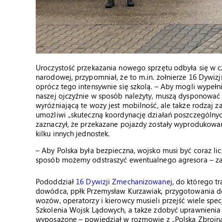
Uroczystość przekazania nowego sprzętu odbyła się w cz
narodowej, przypomniał, że to m.in. żołnierze 16 Dywi
oprócz tego intensywnie się szkolą. – Aby mogli wype
naszej ojczyźnie w sposób należyty, muszą dysponować
wyróżniającą te wozy jest mobilność, ale także rodzaj 
umożliwi „skuteczną koordynację działań poszczególnyc
zaznaczył, że przekazane pojazdy zostały wyprodukowan
kilku innych jednostek.
– Aby Polska była bezpieczna, wojsko musi być coraz li
sposób możemy odstraszyć ewentualnego agresora – za
Pododdział
16 Dywizji Zmechanizowanej
, do którego t
dowódca, ppłk Przemysław Kurzawiak, przygotowania do
wozów, operatorzy i kierowcy musieli przejść wiele spec
Szkolenia Wojsk Lądowych, a także zdobyć uprawnienia u
wyposażone – powiedział w rozmowie z „Polską Zbrojn