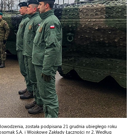
 dowodzenia, została podpisana 21 grudnia ubiegłego roku
Rosomak S.A. i Wojskowe Zakłady Łączności nr 2. Według