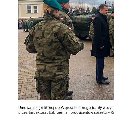
Umowa, dzięki której do Wojska Polskiego trafiły wozy
przez Inspektorat Uzbrojenia i producentów sprzętu – 