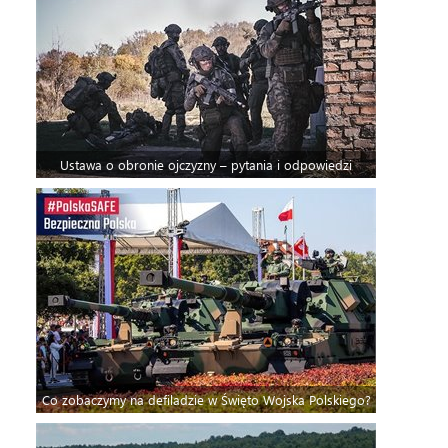
Ustawa o obronie ojczyzny – pytania i odpowiedzi
Co zobaczymy na defiladzie w Święto Wojska Polskiego?