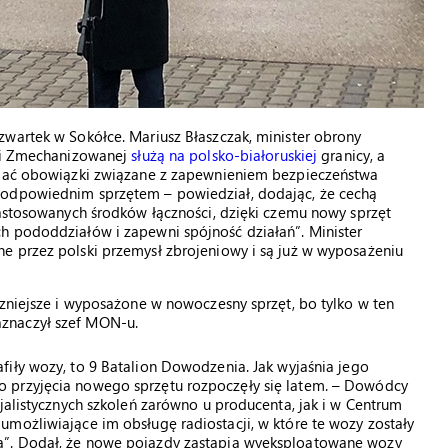
wartek w Sokółce. Mariusz Błaszczak, minister obrony
zji Zmechanizowanej
służą na polsko-białoruskiej
granicy, a
łniać obowiązki związane z zapewnieniem bezpieczeństwa
 odpowiednim sprzętem – powiedział, dodając, że cechą
zastosowanych środków łączności, dzięki czemu nowy sprzęt
h pododdziałów i zapewni spójność działań”. Minister
e przez polski przemysł zbrojeniowy i są już w wyposażeniu
czniejsze i wyposażone w nowoczesny sprzęt, bo tylko w ten
znaczył szef MON-u.
rafiły wozy, to 9 Batalion Dowodzenia. Jak wyjaśnia jego
 przyjęcia nowego sprzętu rozpoczęły się latem. – Dowódcy
jalistycznych szkoleń zarówno u producenta, jak i w Centrum
możliwiające im obsługę radiostacji, w które te wozy zostały
ą”. Dodał, że nowe pojazdy zastąpią wyeksploatowane wozy