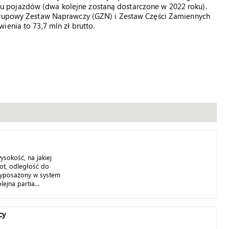
 pojazdów (dwa kolejne zostaną dostarczone w 2022 roku).
 Grupowy Zestaw Naprawczy (GZN) i Zestaw Części Zamiennych
ienia to 73,7 mln zł brutto.
ysokość, na jakiej
ot, odległość do
 wyposażony w system
lejna partia...
cy