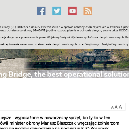
o i Rady (UE) 2016/679 z dnia 27 kwietnia 2016 r. w sprawie ochrony osób fizycznych w związku z 
Świat
Społeczność
Sport
Historia
Galerie
Wideo
ENGLI
oraz uchylenia dyrektywy 95/46/WE (ogólne rozporządzenie o ochronie danych, zwane także RODO).
acje dotyczące przetwarzania przez Wojskowy Instytut Wydawniczy Państwa danych osobowych. Pro
zaakceptowanie warunków przetwarzania danych osobowych przez Wojskowych Instytut Wydawniczy
A
A
A
niejsze i wyposażone w nowoczesny sprzęt, bo tylko w ten
ił minister obrony Mariusz Błaszczak, wręczając żołnierzom
oczesnych wozów dowodzenia na podwoziu KTO Rosomak.