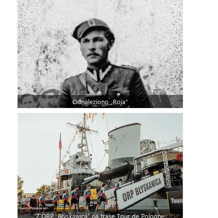
Odnaleziono „Roja”
Z ORP „Błyskawica” na trasę Tour de Pologne