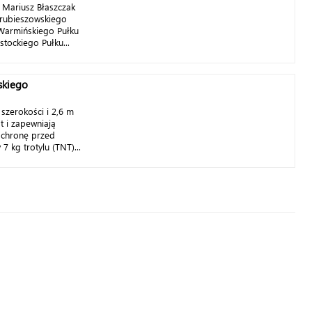
 Mariusz Błaszczak
Hrubieszowskiego
Warmińskiego Pułku
tockiego Pułku...
skiego
szerokości i 2,6 m
 i zapewniają
ochronę przed
 kg trotylu (TNT)...