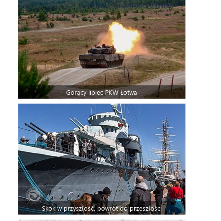
Gorący lipiec PKW Łotwa
Skok w przyszłość, powrót do przeszłości