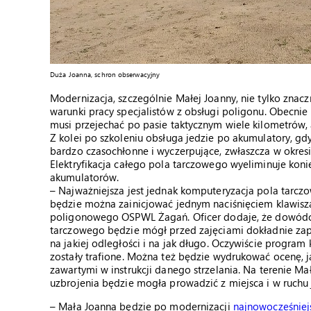
Duża Joanna, schron obserwacyjny
Modernizacja, szczególnie Małej Joanny, nie tylko znaczn
warunki pracy specjalistów z obsługi poligonu. Obecnie
musi przejechać po pasie taktycznym wiele kilometrów, 
Z kolei po szkoleniu obsługa jedzie po akumulatory, gd
bardzo czasochłonne i wyczerpujące, zwłaszcza w okres
Elektryfikacja całego pola tarczowego wyeliminuje koni
akumulatorów.
– Najważniejsza jest jednak komputeryzacja pola tarcz
będzie można zainicjować jednym naciśnięciem klawisza
poligonowego OSPWL Żagań. Oficer dodaje, że dowódca
tarczowego będzie mógł przed zajęciami dokładnie zapl
na jakiej odległości i na jak długo. Oczywiście program 
zostały trafione. Można też będzie wydrukować ocenę, 
zawartymi w instrukcji danego strzelania. Na terenie M
uzbrojenia będzie mogła prowadzić z miejsca i w ruch
– Mała Joanna będzie po modernizacji
najnowocześniej