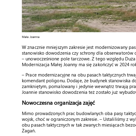
Mała Joanna
W znacznie mniejszym zakresie jest modernizowany pa
stanowisko dowodzenia czy schrony dla obserwatorów ogn
– unowocześnione pole tarczowe. Z tego względu Duża 
Modernizacja Małej Joanny ma się zakończyć w 2024 roku
– Prace modernizacyjne na obu pasach taktycznych trwa
komendant poligonu. Dodaje, że budynek stanowiska do
zamkniętym, pomalowany i jedynie wewnątrz trwają pra
Joannie stanowisko dowodzenia też zostało już wybudow
Nowoczesna organizacja zajęć
Mimo prowadzonych prac budowlanych oba pasy taktycz
wojsk, choć w ograniczonym zakresie. – Ustaliliśmy z 
obu pasach taktycznych w tak zwanych miesiącach be
Żagań.