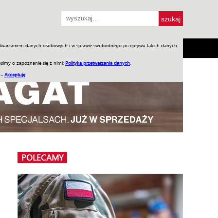
przetwarzaniem danych osobowych i w sprawie swobodnego przepływu takich danych
SH
SKLEP
Jednodniówki
Praca w WIW
simy o zapoznanie się z nimi:
Polityka przetwarzania danych
.
 –
Akceptuję
POLECAMY