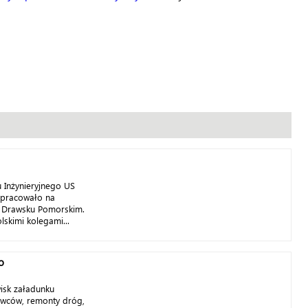
u Inżynieryjnego US
 pracowało na
z Drawsku Pomorskim.
lskimi kolegami...
o
isk załadunku
owców, remonty dróg,