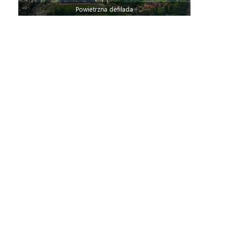
Powietrzna defilada