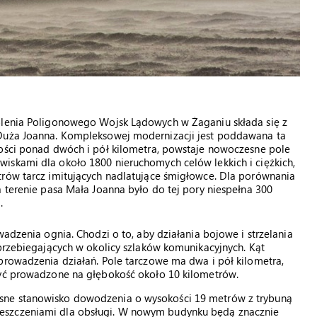
kolenia Poligonowego Wojsk Lądowych w Żaganiu składa się z
 Duża Joanna. Kompleksowej modernizacji jest poddawana ta
kości ponad dwóch i pół kilometra, powstaje nowoczesne pole
iskami dla około 1800 nieruchomych celów lekkich i ciężkich,
trów tarcz imitujących nadlatujące śmigłowce. Dla porównania
a terenie pasa Mała Joanna było do tej pory niespełna 300
.
wadzenia ognia. Chodzi o to, aby działania bojowe i strzelania
 przebiegających w okolicy szlaków komunikacyjnych. Kąt
prowadzenia działań. Pole tarczowe ma dwa i pół kilometra,
być prowadzone na głębokość około 10 kilometrów.
sne stanowisko dowodzenia o wysokości 19 metrów z trybuną
eszczeniami dla obsługi. W nowym budynku będą znacznie