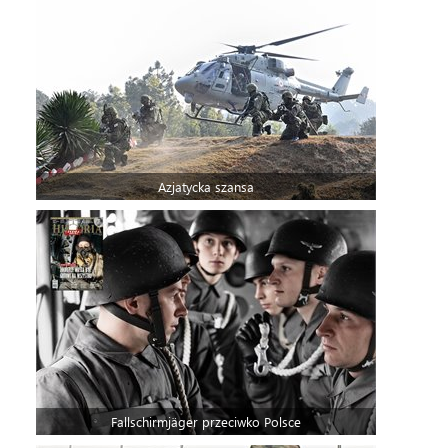
Azjatycka szansa
Fallschirmjäger przeciwko Polsce