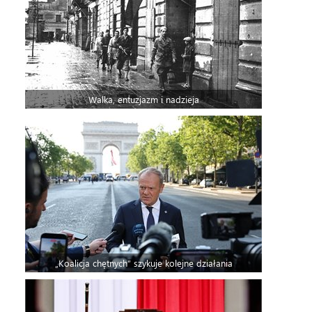
Walka, entuzjazm i nadzieja
„Koalicja chętnych” szykuje kolejne działania