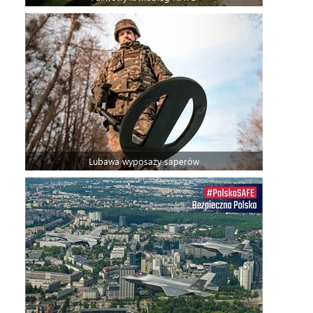
Lubawa wyposaży saperów