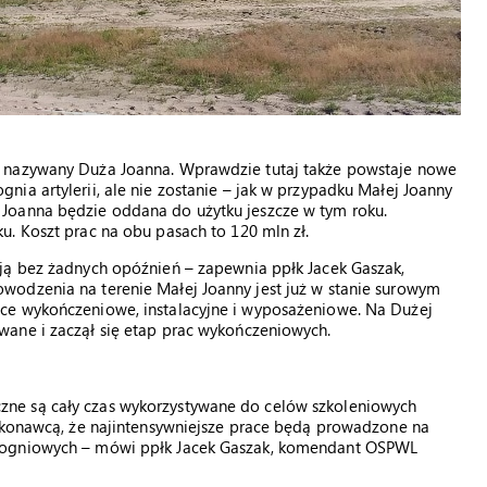
s nazywany Duża Joanna. Wprawdzie tutaj także powstaje nowe
ia artylerii, ale nie zostanie – jak w przypadku Małej Joanny
Joanna będzie oddana do użytku jeszcze w tym roku.
. Koszt prac na obu pasach to 120 mln zł.
ją bez żadnych opóźnień – zapewnia ppłk Jacek Gaszak,
wodzenia na terenie Małej Joanny jest już w stanie surowym
ce wykończeniowe, instalacyjne i wyposażeniowe. Na Dużej
ane i zaczął się etap prac wykończeniowych.
ne są cały czas wykorzystywane do celów szkoleniowych
wykonawcą, że najintensywniejsze prace będą prowadzone na
zoogniowych – mówi ppłk Jacek Gaszak, komendant OSPWL