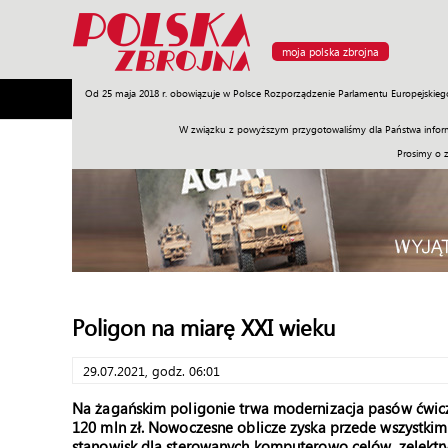
moja polska zbrojna
Od 25 maja 2018 r. obowiązuje w Polsce Rozporządzenie Parlamentu Europejskieg
Armia
Poligon
Sprzęt
Misje
Polityka
Prawo
W związku z powyższym przygotowaliśmy dla Państwa inform
Prosimy o 
Poligon na miarę XXI wieku
29.07.2021, godz. 06:01
Na żagańskim poligonie trwa modernizacja pasów ćwicze
120 mln zł. Nowoczesne oblicze zyska przede wszystkim
stanowisk dla sterowanych komputerowo celów, zelektr