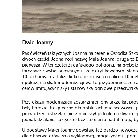
Dwie Joanny
Pas ćwiczeń taktycznych Joanna na terenie Ośrodka Sz
dwóch części. Jedna nosi nazwę Mała Joanna, druga to
pierwsza. W tej części żagańskiego poligonu, na głębo
tarczowe z wybetonowanymi i zelektryfikowanymi stanow
10 ruchomych, a także kilku unoszonych na około 10 me
i pokazania skali modernizacji warto przypomnieć, że n
celów imitujących siły i stanowiska ogniowe przeciwnika
Przy okazji modernizacji został zmieniony także kąt pro
były bardziej bezpieczne dla pobliskich miejscowości i
prowadzenia strzelań nie zmniejszył jednak możliwości 
jednak działania taktyczne bez strzelania nadal mogą 
U podstawy Małej Joanny powstaje też bardzo nowocze
dla obserwatorów, salą wykładową, magazynami i pomi