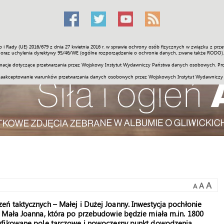
o i Rady (UE) 2016/679 z dnia 27 kwietnia 2016 r. w sprawie ochrony osób fizycznych w związku z 
Świat
Społeczność
Sport
Historia
Galerie
Wideo
ENGLI
oraz uchylenia dyrektywy 95/46/WE (ogólne rozporządzenie o ochronie danych, zwane także RODO).
acje dotyczące przetwarzania przez Wojskowy Instytut Wydawniczy Państwa danych osobowych. Pro
zaakceptowanie warunków przetwarzania danych osobowych przez Wojskowych Instytut Wydawniczy
A
A
A
ń taktycznych – Małej i Dużej Joanny. Inwestycja pochłonie
 Mała Joanna, która po przebudowie będzie miała m.in. 1800
yfikowane pole tarczowe i nowoczesny punkt dowodzenia.