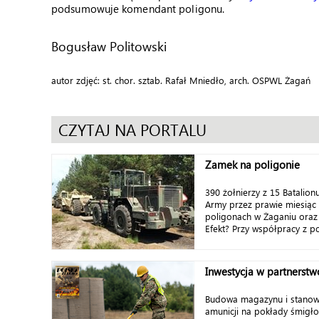
podsumowuje komendant poligonu.
Bogusław Politowski
autor zdjęć: st. chor. sztab. Rafał Mniedło, arch. OSPWL Żagań
CZYTAJ NA PORTALU
Zamek na poligonie
390 żołnierzy z 15 Batalion
Army przez prawie miesiąc
poligonach w Żaganiu ora
Efekt? Przy współpracy z po
Inwestycja w partnerstw
Budowa magazynu i stanow
amunicji na pokłady śmigł