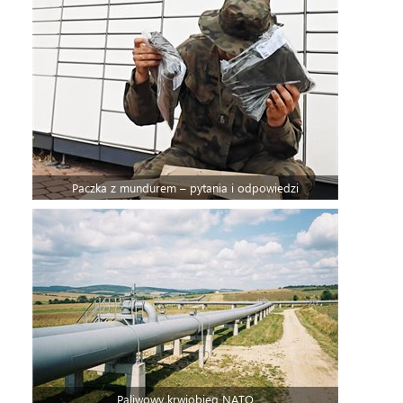
Paczka z mundurem – pytania i odpowiedzi
Paliwowy krwiobieg NATO