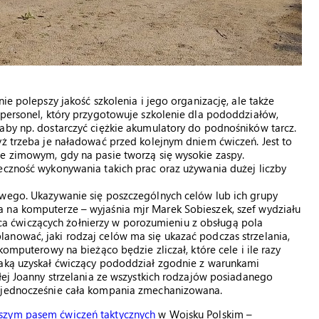
ie polepszy jakość szkolenia i jego organizację, ale także
 personel, który przygotowuje szkolenie dla pododdziałów,
aby np. dostarczyć ciężkie akumulatory do podnośników tarcz.
yż trzeba je naładować przed kolejnym dniem ćwiczeń. Jest to
ie zimowym, gdy na pasie tworzą się wysokie zaspy.
eczność wykonywania takich prac oraz używania dużej liczby
owego. Ukazywanie się poszczególnych celów lub ich grupy
 na komputerze – wyjaśnia mjr Marek Sobieszek, szef wydziału
 ćwiczących żołnierzy w porozumieniu z obsługą pola
anować, jaki rodzaj celów ma się ukazać podczas strzelania,
komputerowy na bieżąco będzie zliczał, które cele i ile razy
jaką uzyskał ćwiczący pododdział zgodnie z warunkami
ałej Joanny strzelania ze wszystkich rodzajów posiadanego
u jednocześnie cała kompania zmechanizowana.
szym pasem ćwiczeń taktycznych
w Wojsku Polskim –