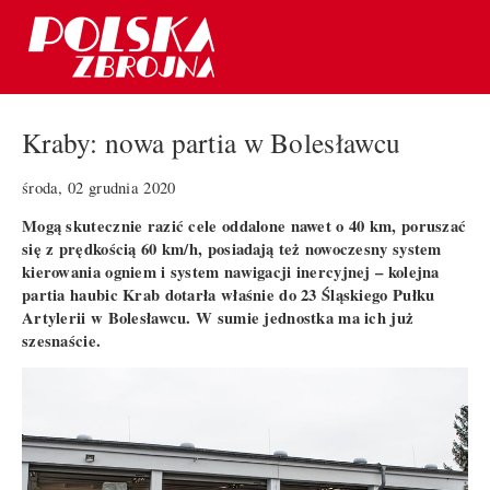
Kraby: nowa partia w Bolesławcu
środa, 02 grudnia 2020
Mogą skutecznie razić cele oddalone nawet o 40 km, poruszać
się z prędkością 60 km/h, posiadają też nowoczesny system
kierowania ogniem i system nawigacji inercyjnej – kolejna
partia haubic Krab dotarła właśnie do 23 Śląskiego Pułku
Artylerii w Bolesławcu. W sumie jednostka ma ich już
szesnaście.