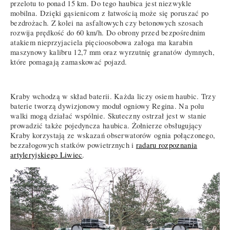
przelotu to ponad 15 km. Do tego haubica jest niezwykle
mobilna. Dzięki gąsienicom z łatwością może się poruszać po
bezdrożach. Z kolei na asfaltowych czy betonowych szosach
rozwija prędkość do 60 km/h. Do obrony przed bezpośrednim
atakiem nieprzyjaciela pięcioosobowa załoga ma karabin
maszynowy kalibru 12,7 mm oraz wyrzutnię granatów dymnych,
które pomagają zamaskować pojazd.
Kraby wchodzą w skład baterii. Każda liczy osiem haubic. Trzy
baterie tworzą dywizjonowy moduł ogniowy Regina. Na polu
walki mogą działać wspólnie. Skuteczny ostrzał jest w stanie
prowadzić także pojedyncza haubica. Żołnierze obsługujący
Kraby korzystają ze wskazań obserwatorów ognia połączonego,
bezzałogowych statków powietrznych i
radaru rozpoznania
artyleryjskiego Liwiec
.