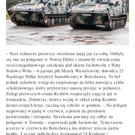
– Nasi żołnierze pierwsze strzelania mają już za sobą. Odbyły
się one na poligonie w Nowej Dębie i stanowiły zwieńczenie
sześciotygodniowego szkolenia pod okiem fachowców z Huty
Stalowa Wola – wyjaśnia płk Marek Wasielewski, dowódca 23
Śląskiego Pułku Artylerii Samobieżnej w Bolesławcu. To był
jednak zaledwie wstęp do rozpisanego na kilka miesięcy cyklu
szkoleniowego, który artylerzyści muszą przejść w jednostce.
Załogi pierwszych ośmiu Krabów rozpoczęły zajęcia już w
listopadzie. Żołnierze, którzy wejdą w skład załóg Krabów
dostarczonych teraz, zaczną się szkolić w grudniu. – Na poligon
najpewniej wyjadą w czerwcu, a potem na przełomie
października i listopada. Strzelania powinny się odbyć na
poligonie w Toruniu – zapowiada ppłk Jackowski. Tymczasem
jeszcze w czerwcu do Bolesławca ma dotrzeć trzecia partia
haubic. Łącznie pułk będzie dysponował 24 Krabami i