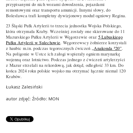
przypisanymi do nich wozami dowodzenia, pojazdami
remontowymi oraz transportu amunicji. Innymi słowy, do
Bolesławca trafi kompletny dywizjonowy moduł ogniowy Regina.
23 Śląski Pułk Artylerii to trzecia jednostka Wojska Polskiego,
która otrzymała Kraby. Wcześniej zostały one skierowane do 11
Mazurskiego Pułku Artylerii w Węgorzewie oraz
5 Lubuskiego
Pułku Artylerii w Sulechowie
. Węgorzewscy żołnierze korzystali
z haubic m.in. podczas tegorocznych ćwiczeń
„Anakonda ʾ20”
.
Na poligonie w Ustce ich załogi wspierały ogniem marynarkę
wojenną oraz lotnictwo. Podczas jednego z ćwiczeń artylerzyści
z Mazur strzelali na rekordową, jak dotąd, odległość 33 km. Do
końca 2024 roku polskie wojsko ma otrzymać łącznie niemal 120
Krabów.
Łukasz Zalesiński
autor zdjęć: Źródło: MON