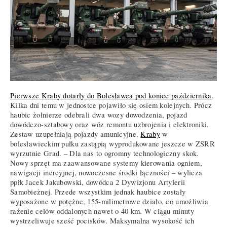
Pierwsze Kraby dotarły do Bolesławca pod koniec października
.
Kilka dni temu w jednostce pojawiło się osiem kolejnych. Prócz
haubic żołnierze odebrali dwa wozy dowodzenia, pojazd
dowódczo-sztabowy oraz wóz remontu uzbrojenia i elektroniki.
Zestaw uzupełniają pojazdy amunicyjne.
Kraby
w
bolesławieckim pułku zastąpią wyprodukowane jeszcze w ZSRR
wyrzutnie Grad. – Dla nas to ogromny technologiczny skok.
Nowy sprzęt ma zaawansowane systemy kierowania ogniem,
nawigacji inercyjnej, nowoczesne środki łączności – wylicza
ppłk Jacek Jakubowski, dowódca 2 Dywizjonu Artylerii
Samobieżnej. Przede wszystkim jednak haubice zostały
wyposażone w potężne, 155-milimetrowe działo, co umożliwia
rażenie celów oddalonych nawet o 40 km. W ciągu minuty
wystrzeliwuje sześć pocisków. Maksymalna wysokość ich