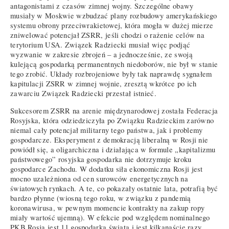
antagonistami z czasów zimnej wojny. Szczególne obawy
musiały w Moskwie wzbudzać plany rozbudowy amerykańskiego
systemu obrony przeciwrakietowej, która mogła w dużej mierze
zniwelować potencjał ZSRR, jeśli chodzi o rażenie celów na
terytorium USA. Związek Radziecki musiał więc podjąć
wyzwanie w zakresie zbrojeń – a jednocześnie, ze swoją
kulejącą gospodarką permanentnych niedoborów, nie był w stanie
tego zrobić. Układy rozbrojeniowe były tak naprawdę sygnałem
kapitulacji ZSRR w zimnej wojnie, zresztą wkrótce po ich
zawarciu Związek Radziecki przestał istnieć.
Sukcesorem ZSRR na arenie międzynarodowej została Federacja
Rosyjska, która odziedziczyła po Związku Radzieckim zarówno
niemal cały potencjał militarny tego państwa, jak i problemy
gospodarcze. Eksperyment z demokracją liberalną w Rosji nie
powiódł się, a oligarchiczna i działająca w formule „kapitalizmu
państwowego” rosyjska gospodarka nie dotrzymuje kroku
gospodarce Zachodu. W dodatku siła ekonomiczna Rosji jest
mocno uzależniona od cen surowców energetycznych na
światowych rynkach. A te, co pokazały ostatnie lata, potrafią być
bardzo płynne (wiosną tego roku, w związku z pandemią
koronawirusa, w pewnym momencie kontrakty na zakup ropy
miały wartość ujemną). W efekcie pod względem nominalnego
PKB Rosja jest 11 gospodarką świata i jest kilkanaście razy