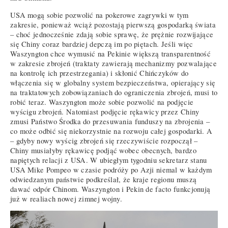
USA mogą sobie pozwolić na pokerowe zagrywki w tym
zakresie, ponieważ wciąż pozostają pierwszą gospodarką świata
– choć jednocześnie zdają sobie sprawę, że prężnie rozwijające
się Chiny coraz bardziej depczą im po piętach. Jeśli więc
Waszyngton chce wymusić na Pekinie większą transparentność
w zakresie zbrojeń (traktaty zawierają mechanizmy pozwalające
na kontrolę ich przestrzegania) i skłonić Chińczyków do
włączenia się w globalny system bezpieczeństwa, opierający się
na traktatowych zobowiązaniach do ograniczenia zbrojeń, musi to
robić teraz. Waszyngton może sobie pozwolić na podjęcie
wyścigu zbrojeń. Natomiast podjęcie rękawicy przez Chiny
zmusi Państwo Środka do przesuwania funduszy na zbrojenia –
co może odbić się niekorzystnie na rozwoju całej gospodarki. A
– gdyby nowy wyścig zbrojeń się rzeczywiście rozpoczął –
Chiny musiałyby rękawicę podjąć wobec obecnych, bardzo
napiętych relacji z USA. W ubiegłym tygodniu sekretarz stanu
USA Mike Pompeo w czasie podróży po Azji niemal w każdym
odwiedzanym państwie podkreślał, że kraje regionu muszą
dawać odpór Chinom. Waszyngton i Pekin de facto funkcjonują
już w realiach nowej zimnej wojny.