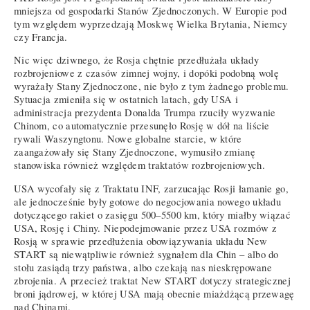
mniejsza od gospodarki Stanów Zjednoczonych. W Europie pod
tym względem wyprzedzają Moskwę Wielka Brytania, Niemcy
czy Francja.
Nic więc dziwnego, że Rosja chętnie przedłużała układy
rozbrojeniowe z czasów zimnej wojny, i dopóki podobną wolę
wyrażały Stany Zjednoczone, nie było z tym żadnego problemu.
Sytuacja zmieniła się w ostatnich latach, gdy USA i
administracja prezydenta Donalda Trumpa rzuciły wyzwanie
Chinom, co automatycznie przesunęło Rosję w dół na liście
rywali Waszyngtonu. Nowe globalne starcie, w które
zaangażowały się Stany Zjednoczone, wymusiło zmianę
stanowiska również względem traktatów rozbrojeniowych.
USA wycofały się z Traktatu INF, zarzucając Rosji łamanie go,
ale jednocześnie były gotowe do negocjowania nowego układu
dotyczącego rakiet o zasięgu 500–5500 km, który miałby wiązać
USA, Rosję i Chiny. Niepodejmowanie przez USA rozmów z
Rosją w sprawie przedłużenia obowiązywania układu New
START są niewątpliwie również sygnałem dla Chin – albo do
stołu zasiądą trzy państwa, albo czekają nas nieskrępowane
zbrojenia. A przecież traktat New START dotyczy strategicznej
broni jądrowej, w której USA mają obecnie miażdżącą przewagę
nad Chinami.