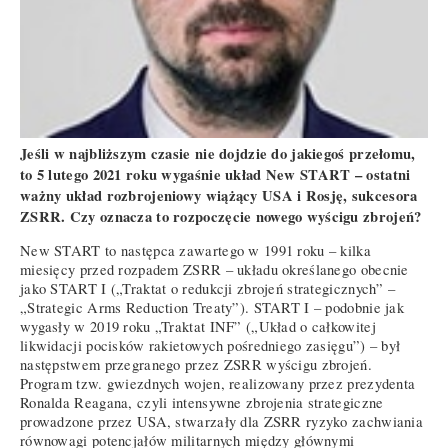
Jeśli w najbliższym czasie nie dojdzie do jakiegoś przełomu,
to 5 lutego 2021 roku wygaśnie układ New START – ostatni
ważny układ rozbrojeniowy wiążący USA i Rosję, sukcesora
ZSRR. Czy oznacza to rozpoczęcie nowego wyścigu zbrojeń?
New START to następca zawartego w 1991 roku – kilka
miesięcy przed rozpadem ZSRR – układu określanego obecnie
jako START I („Traktat o redukcji zbrojeń strategicznych” –
„Strategic Arms Reduction Treaty”). START I – podobnie jak
wygasły w 2019 roku „Traktat INF” („Układ o całkowitej
likwidacji pocisków rakietowych pośredniego zasięgu”) – był
następstwem przegranego przez ZSRR wyścigu zbrojeń.
Program tzw. gwiezdnych wojen, realizowany przez prezydenta
Ronalda Reagana, czyli intensywne zbrojenia strategiczne
prowadzone przez USA, stwarzały dla ZSRR ryzyko zachwiania
równowagi potencjałów militarnych między głównymi