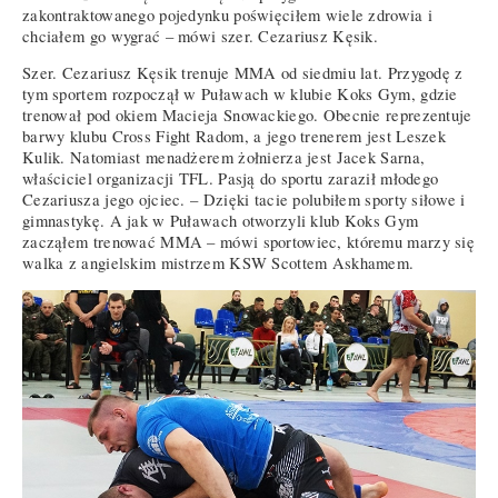
zakontraktowanego pojedynku poświęciłem wiele zdrowia i
chciałem go wygrać – mówi szer. Cezariusz Kęsik.
Szer. Cezariusz Kęsik trenuje MMA od siedmiu lat. Przygodę z
tym sportem rozpoczął w Puławach w klubie Koks Gym, gdzie
trenował pod okiem Macieja Snowackiego. Obecnie reprezentuje
barwy klubu Cross Fight Radom, a jego trenerem jest Leszek
Kulik. Natomiast menadżerem żołnierza jest Jacek Sarna,
właściciel organizacji TFL. Pasją do sportu zaraził młodego
Cezariusza jego ojciec. – Dzięki tacie polubiłem sporty siłowe i
gimnastykę. A jak w Puławach otworzyli klub Koks Gym
zacząłem trenować MMA – mówi sportowiec, któremu marzy się
walka z angielskim mistrzem KSW Scottem Askhamem.