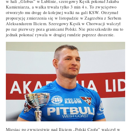
w hali „Globus” w Lublinie, szeregowy Kęsik pokonał Jakuba
Kamieniarza, a walka trwała tylko 3 min 4 s. To zwycięstwo
otworzyło mu drogę do kolejnej walki na gali KSW. Otrzymał
propozycję zmierzenia się w listopadzie w Zagrzebiu z Serbem
Aleksandarem Iliciem. Szeregowy Kęsik w Chorwacji walczył
po raz pierwszy poza granicami Polski. Nie przeszkodziło mu to
jednak pokonać rywala w drugiej rundzie poprzez duszenie.
Miesiąc po zwycięstwie nad Iliciem „Polski Czołg” walczył w