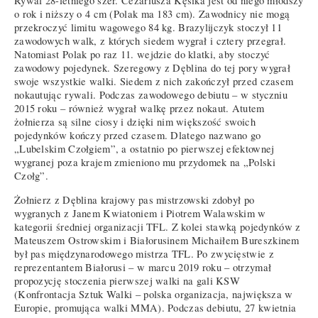
Rywal 28-letniego szer. Cezariusza Kęsika jest od niego młodszy
o rok i niższy o 4 cm (Polak ma 183 cm). Zawodnicy nie mogą
przekroczyć limitu wagowego 84 kg. Brazylijczyk stoczył 11
zawodowych walk, z których siedem wygrał i cztery przegrał.
Natomiast Polak po raz 11. wejdzie do klatki, aby stoczyć
zawodowy pojedynek. Szeregowy z Dęblina do tej pory wygrał
swoje wszystkie walki. Siedem z nich zakończył przed czasem
nokautując rywali. Podczas zawodowego debiutu – w styczniu
2015 roku – również wygrał walkę przez nokaut. Atutem
żołnierza są silne ciosy i dzięki nim większość swoich
pojedynków kończy przed czasem. Dlatego nazwano go
„Lubelskim Czołgiem”, a ostatnio po pierwszej efektownej
wygranej poza krajem zmieniono mu przydomek na „Polski
Czołg”.
Żołnierz z Dęblina krajowy pas mistrzowski zdobył po
wygranych z Janem Kwiatoniem i Piotrem Walawskim w
kategorii średniej organizacji TFL. Z kolei stawką pojedynków z
Mateuszem Ostrowskim i Białorusinem Michaiłem Bureszkinem
był pas międzynarodowego mistrza TFL. Po zwycięstwie z
reprezentantem Białorusi – w marcu 2019 roku – otrzymał
propozycję stoczenia pierwszej walki na gali KSW
(Konfrontacja Sztuk Walki – polska organizacja, największa w
Europie, promująca walki MMA). Podczas debiutu, 27 kwietnia