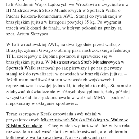
hali Akademii Wojsk Lądowych we Wrocławiu o zwycięstwo w
III Mistrzostwach Służb Mundurowych w Sportach Walki o
Puchar Rektora-Komendanta AWL. Stanął do rywalizacji w
brazylijskim jujitsu w kategorii powyżej 85 kg. Po wygraniu
trzech walk dotarł do finału, w którym pokonał na punkty st.
szer. Artura Skrzypca.
W hali wrocławskiej AWL, na dwa tygodnie przed walką z
Brazylijczykiem Givago o obronę pasa mistrzowskiego federacji
TFL, szeregowy z Dęblina postanowił sprawdzić się w
brazylijskim jujitsu. W
Mistrzostwach Służb Mundurowych w
Sportach Walki
startował po raz pierwszy i po raz pierwszy
stanął też do rywalizacji w zawodach w brazylijskim jujitsu. –
Jeżeli mam możliwość startu w zawodach wojskowych i
reprezentowania swojej jednostki, to chętnie to robię. Staram się
zdobywać doświadczenie w różnych dyscyplinach, żeby później
wszystko ładnie się skumulowało w walkach MMA – podkreśla
niepokonany w oktagonie sportowiec.
Teraz szeregowy Kęsik zapowiada swój udział w
przyszłorocznych
Mistrzostwach Wojska Polskiego w Walce w
Bliskim Kontakcie
. – Chcę w nich wystartować. Już w tym roku
rozważałem możliwość startu w mistrzostwach, ale ich termin
kolidował z walką zawodową. Na przygotowania do