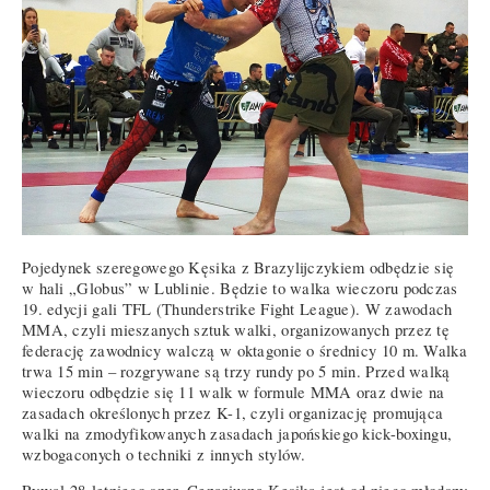
Pojedynek szeregowego Kęsika z Brazylijczykiem odbędzie się
w hali „Globus” w Lublinie. Będzie to walka wieczoru podczas
19. edycji gali TFL (Thunderstrike Fight League). W zawodach
MMA, czyli mieszanych sztuk walki, organizowanych przez tę
federację zawodnicy walczą w oktagonie o średnicy 10 m. Walka
trwa 15 min – rozgrywane są trzy rundy po 5 min. Przed walką
wieczoru odbędzie się 11 walk w formule MMA oraz dwie na
zasadach określonych przez K-1, czyli organizację promująca
walki na zmodyfikowanych zasadach japońskiego kick-boxingu,
wzbogaconych o techniki z innych stylów.