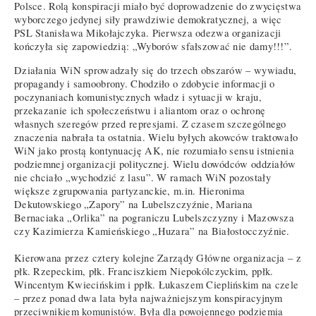
Polsce. Rolą konspiracji miało być doprowadzenie do zwycięstwa
wyborczego jedynej siły prawdziwie demokratycznej, a więc
PSL Stanisława Mikołajczyka. Pierwsza odezwa organizacji
kończyła się zapowiedzią: „Wyborów sfałszować nie damy!!!”.
Działania WiN sprowadzały się do trzech obszarów – wywiadu,
propagandy i samoobrony. Chodziło o zdobycie informacji o
poczynaniach komunistycznych władz i sytuacji w kraju,
przekazanie ich społeczeństwu i aliantom oraz o ochronę
własnych szeregów przed represjami. Z czasem szczególnego
znaczenia nabrała ta ostatnia. Wielu byłych akowców traktowało
WiN jako prostą kontynuację AK, nie rozumiało sensu istnienia
podziemnej organizacji politycznej. Wielu dowódców oddziałów
nie chciało „wychodzić z lasu”. W ramach WiN pozostały
większe zgrupowania partyzanckie, m.in. Hieronima
Dekutowskiego „Zapory” na Lubelszczyźnie, Mariana
Bernaciaka „Orlika” na pograniczu Lubelszczyzny i Mazowsza
czy Kazimierza Kamieńskiego „Huzara” na Białostocczyźnie.
Kierowana przez cztery kolejne Zarządy Główne organizacja – z
płk. Rzepeckim, płk. Franciszkiem Niepokólczyckim, ppłk.
Wincentym Kwiecińskim i ppłk. Łukaszem Cieplińskim na czele
– przez ponad dwa lata była najważniejszym konspiracyjnym
przeciwnikiem komunistów. Była dla powojennego podziemia