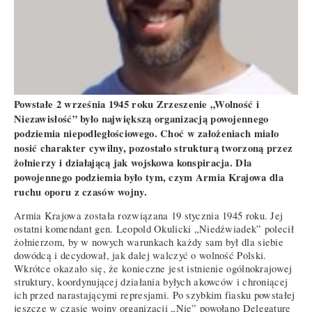
Powstałe 2 września 1945 roku Zrzeszenie „Wolność i
Niezawisłość” było największą organizacją powojennego
podziemia niepodległościowego. Choć w założeniach miało
nosić charakter cywilny, pozostało strukturą tworzoną przez
żołnierzy i działającą jak wojskowa konspiracja. Dla
powojennego podziemia było tym, czym Armia Krajowa dla
ruchu oporu z czasów wojny.
Armia Krajowa została rozwiązana 19 stycznia 1945 roku. Jej
ostatni komendant gen. Leopold Okulicki „Niedźwiadek” polecił
żołnierzom, by w nowych warunkach każdy sam był dla siebie
dowódcą i decydował, jak dalej walczyć o wolność Polski.
Wkrótce okazało się, że konieczne jest istnienie ogólnokrajowej
struktury, koordynującej działania byłych akowców i chroniącej
ich przed narastającymi represjami. Po szybkim fiasku powstałej
jeszcze w czasie wojny organizacji „Nie” powołano Delegaturę