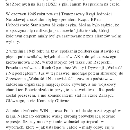
Sił Zbrojnych na Kraj (DSZ) z płk. Janem Rzepeckim na czele.
W czerwcu 1945 roku powstał Tymczasowy Rząd Jedności
Narodowej z udziałem byłego premiera Rządu RP na
Uchodźstwie Stanisława Mikołajczyka. Można było sądzić, że
rozpoczyna się realizacja postanowień jałtańskich, której
kolejnym etapem miały być gwarantowane przez aliantów wolne
wybory.
2 września 1945 roku na tzw. spotkaniu żoliborskim stawiło się
pięciu pułkowników, byłych oficerów AK z dotychczasowego
kierownictwa DSZ, wśród których był także Jan Rzepecki.
Powołano wówczas Ruch Oporu bez Wojny i Dywersji „Wolność
i Niepodległość”. Już w tej nazwie, niedługo potem skróconej do
Zrzeszenia „Wolność i Niezawisłość”, zawarto podstawowe
założenia organizacji mającej nosić cywilny, a nie wojskowy
charakter. Potwierdzało to przyjęte nazewnictwo – Rzepecki
został prezesem, a nie komendantem; stał na czele Zarządu
Głównego, a nie Komendy Głównej.
Zdaniem twórców WiN sprawa Polski miała się rozstrzygnąć w
kraju. Należało odrzucić walkę zbrojną prowokującą jedynie
represje. Szansy na odzyskanie wolności upatrywali w
wyborach, które – jak ustalono w Jałcie – miały odbyć się w