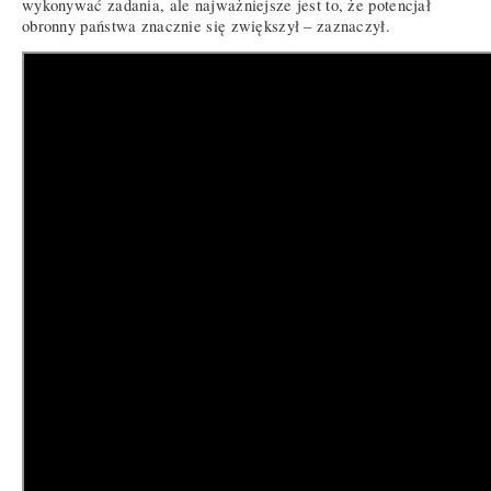
wykonywać zadania, ale najważniejsze jest to, że potencjał
obronny państwa znacznie się zwiększył – zaznaczył.