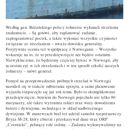
Według gen. Różańskiego polscy żołnierze wykonali strzelania
znakomicie. – Są gotowi, aby zaplanować zadanie,
zaprogramować pocisk, a także wykonać wszystkie czynności
związane ze strzelaniem – uważa dowódca generalny.
Pozytywnie ocenia też współpracę z Norwegami. – Wszystko
wskazuje na to, że to przedsięwzięcie nie będzie ostatnim.
Niewykluczone, że będziemy częściej bywać w Norwegii, aby
uczestniczyć w ich strzelaniach i w ten sposób szkolić naszych
żołnierzy – mówi generał.
Pomysł na przeprowadzenie próbnych strzelań w Norwegii
narodził się w trakcie odbierania sprzętu, a samo planowanie
wyjazdu rozpoczęło się już rok temu. Było to skomplikowane
przedsięwzięcie, bowiem do Norwegii pojechało nie tylko 90
marynarzy, ale także wyrzutnia rakiet oraz wozy dowodzenia
baterii i dywizjonu, wchodzące w skład nadbrzeżnego
dywizjonu. W manewrach brał też udział samolot rozpoznawczy
Bryza M-28, który zbierał i przekazywał dane oraz ORP
„Czernicki”, pełniący role osłony. – Zadania wykonywaliśmy na