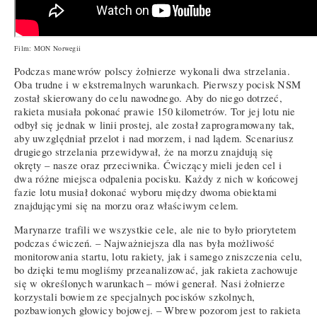
Film: MON Norwegii
Podczas manewrów polscy żołnierze wykonali dwa strzelania.
Oba trudne i w ekstremalnych warunkach. Pierwszy pocisk NSM
został skierowany do celu nawodnego. Aby do niego dotrzeć,
rakieta musiała pokonać prawie 150 kilometrów. Tor jej lotu nie
odbył się jednak w linii prostej, ale został zaprogramowany tak,
aby uwzględniał przelot i nad morzem, i nad lądem. Scenariusz
drugiego strzelania przewidywał, że na morzu znajdują się
okręty – nasze oraz przeciwnika. Ćwiczący mieli jeden cel i
dwa różne miejsca odpalenia pocisku. Każdy z nich w końcowej
fazie lotu musiał dokonać wyboru między dwoma obiektami
znajdującymi się na morzu oraz właściwym celem.
Marynarze trafili we wszystkie cele, ale nie to było priorytetem
podczas ćwiczeń. – Najważniejsza dla nas była możliwość
monitorowania startu, lotu rakiety, jak i samego zniszczenia celu,
bo dzięki temu mogliśmy przeanalizować, jak rakieta zachowuje
się w określonych warunkach – mówi generał. Nasi żołnierze
korzystali bowiem ze specjalnych pocisków szkolnych,
pozbawionych głowicy bojowej. – Wbrew pozorom jest to rakieta