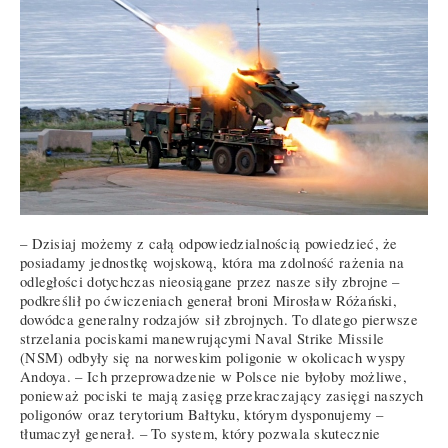
– Dzisiaj możemy z całą odpowiedzialnością powiedzieć, że
posiadamy jednostkę wojskową, która ma zdolność rażenia na
odległości dotychczas nieosiągane przez nasze siły zbrojne –
podkreślił po ćwiczeniach generał broni Mirosław Różański,
dowódca generalny rodzajów sił zbrojnych. To dlatego pierwsze
strzelania pociskami manewrującymi Naval Strike Missile
(NSM) odbyły się na norweskim poligonie w okolicach wyspy
Andoya. – Ich przeprowadzenie w Polsce nie byłoby możliwe,
ponieważ pociski te mają zasięg przekraczający zasięgi naszych
poligonów oraz terytorium Bałtyku, którym dysponujemy –
tłumaczył generał. – To system, który pozwala skutecznie