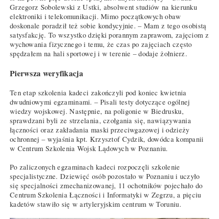
Grzegorz Sobolewski z Ustki, absolwent studiów na kierunku
elektroniki i telekomunikacji. Mimo początkowych obaw
doskonale poradził też sobie kondycyjnie. – Mam z tego osobistą
satysfakcję. To wszystko dzięki porannym zaprawom, zajęciom z
wychowania fizycznego i temu, że czas po zajęciach często
spędzałem na hali sportowej i w terenie – dodaje żołnierz.
Pierwsza weryfikacja
Ten etap szkolenia kadeci zakończyli pod koniec kwietnia
dwudniowymi egzaminami. – Pisali testy dotyczące ogólnej
wiedzy wojskowej. Następnie, na poligonie w Biedrusku,
sprawdzani byli ze strzelania, czołgania się, nawiązywania
łączności oraz zakładania maski przeciwgazowej i odzieży
ochronnej – wyjaśnia kpt. Krzysztof Cydzik, dowódca kompanii
w Centrum Szkolenia Wojsk Lądowych w Poznaniu.
Po zaliczonych egzaminach kadeci rozpoczęli szkolenie
specjalistyczne. Dziewięć osób pozostało w Poznaniu i uczyło
się specjalności zmechanizowanej, 11 ochotników pojechało do
Centrum Szkolenia Łączności i Informatyki w Zegrzu, a pięciu
kadetów stawiło się w artyleryjskim centrum w Toruniu.