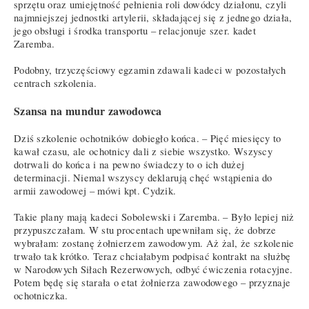
sprzętu oraz umiejętność pełnienia roli dowódcy działonu, czyli
najmniejszej jednostki artylerii, składającej się z jednego działa,
jego obsługi i środka transportu – relacjonuje szer. kadet
Zaremba.
Podobny, trzyczęściowy egzamin zdawali kadeci w pozostałych
centrach szkolenia.
Szansa na mundur zawodowca
Dziś szkolenie ochotników dobiegło końca. – Pięć miesięcy to
kawał czasu, ale ochotnicy dali z siebie wszystko. Wszyscy
dotrwali do końca i na pewno świadczy to o ich dużej
determinacji. Niemal wszyscy deklarują chęć wstąpienia do
armii zawodowej – mówi kpt. Cydzik.
Takie plany mają kadeci Sobolewski i Zaremba. – Było lepiej niż
przypuszczałam. W stu procentach upewniłam się, że dobrze
wybrałam: zostanę żołnierzem zawodowym. Aż żal, że szkolenie
trwało tak krótko. Teraz chciałabym podpisać kontrakt na służbę
w Narodowych Siłach Rezerwowych, odbyć ćwiczenia rotacyjne.
Potem będę się starała o etat żołnierza zawodowego – przyznaje
ochotniczka.