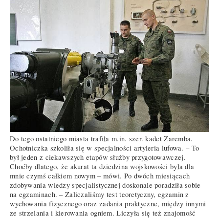
Do tego ostatniego miasta trafiła m.in. szer. kadet Zaremba.
Ochotniczka szkoliła się w specjalności artyleria lufowa. – To
był jeden z ciekawszych etapów służby przygotowawczej.
Choćby dlatego, że akurat ta dziedzina wojskowości była dla
mnie czymś całkiem nowym – mówi. Po dwóch miesiącach
zdobywania wiedzy specjalistycznej doskonale poradziła sobie
na egzaminach. – Zaliczaliśmy test teoretyczny, egzamin z
wychowania fizycznego oraz zadania praktyczne, między innymi
ze strzelania i kierowania ogniem. Liczyła się też znajomość