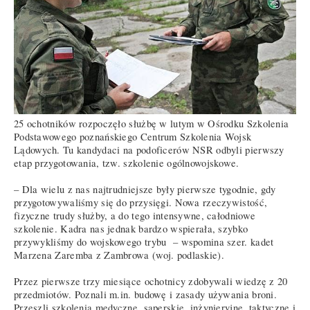
25 ochotników rozpoczęło służbę w lutym w Ośrodku Szkolenia
Podstawowego poznańskiego Centrum Szkolenia Wojsk
Lądowych. Tu kandydaci na podoficerów NSR odbyli pierwszy
etap przygotowania, tzw. szkolenie ogólnowojskowe.
– Dla wielu z nas najtrudniejsze były pierwsze tygodnie, gdy
przygotowywaliśmy się do przysięgi. Nowa rzeczywistość,
fizyczne trudy służby, a do tego intensywne, całodniowe
szkolenie. Kadra nas jednak bardzo wspierała, szybko
przywykliśmy do wojskowego trybu – wspomina szer. kadet
Marzena Zaremba z Zambrowa (woj. podlaskie).
Przez pierwsze trzy miesiące ochotnicy zdobywali wiedzę z 20
przedmiotów. Poznali m.in. budowę i zasady używania broni.
Przeszli szkolenia medyczne, saperskie, inżynieryjne, taktyczne i