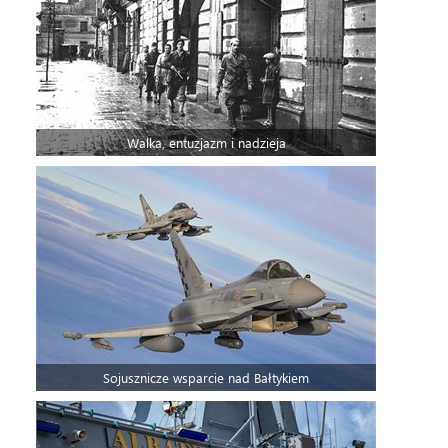
Walka, entuzjazm i nadzieja
Sojusznicze wsparcie nad Bałtykiem