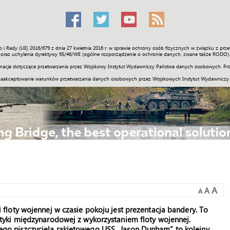
o i Rady (UE) 2016/679 z dnia 27 kwietnia 2016 r. w sprawie ochrony osób fizycznych w związku z 
Świat
Społeczność
Sport
Historia
Galerie
Wideo
ENGLI
oraz uchylenia dyrektywy 95/46/WE (ogólne rozporządzenie o ochronie danych, zwane także RODO).
acje dotyczące przetwarzania przez Wojskowy Instytut Wydawniczy Państwa danych osobowych. Pro
zaakceptowanie warunków przetwarzania danych osobowych przez Wojskowych Instytut Wydawniczy
A
A
A
i floty wojennej w czasie pokoju jest prezentacja bandery. To
lityki międzynarodowej z wykorzystaniem floty wojennej.
ego niszczyciela rakietowego USS „Jason Dunham” to kolejny