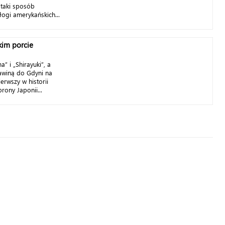
 taki sposób
łogi amerykańskich...
kim porcie
” i „Shirayuki”, a
 zawiną do Gdyni na
erwszy w historii
rony Japonii...