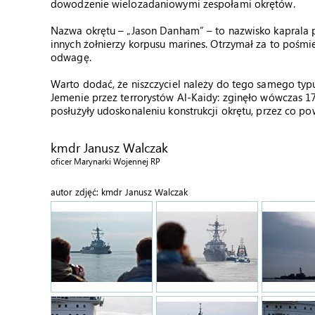
dowodzenie wielozadaniowymi zespołami okrętów.
Nazwa okrętu – „Jason Danham” – to nazwisko kaprala pi
innych żołnierzy korpusu marines. Otrzymał za to pośm
odwagę.
Warto dodać, że niszczyciel należy do tego samego typu
Jemenie przez terrorystów Al-Kaidy: zginęło wówczas 17
posłużyły udoskonaleniu konstrukcji okrętu, przez co pow
kmdr Janusz Walczak
oficer Marynarki Wojennej RP
autor zdjęć: kmdr Janusz Walczak