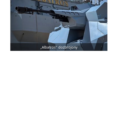
„Albatros” dozbrojony