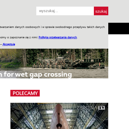
przetwarzaniem danych osobowych i w sprawie swobodnego przepływu takich danych
SH
SKLEP
Jednodniówki
Praca w WIW
simy o zapoznanie się z nimi:
Polityka przetwarzania danych
.
 –
Akceptuję
POLECAMY