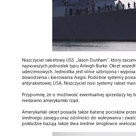
Niszczyciel rakietowy USS „Jason Dunham”, który zacumo
najnowszych jednostek typu Arleigh Burke. Okręt wszedł
uderzeniowych. Jednostka jest silnie uzbrojona i wypo
dowodzenia i kierowania Aegis. Podobne systemy posiad
antyrakietowej USA. Niszczyciel nosi systemy rakiet m
Przypomnę, że o możliwość ewentualnej sprzedaży tej b
niedawno amerykański rząd.
Amerykański okręt posiada także baterię pocisków prze
średniego zasięgu oraz zdolności do wykrywania i zw
pokładzie bazują także dwa średnie śmigłowce wieloza