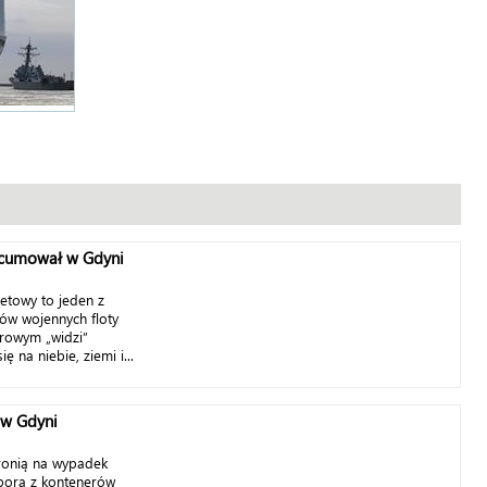
cumował w Gdyni
ietowy to jeden z
ów wojennych floty
rowym „widzi”
ę na niebie, ziemi i...
 w Gdyni
ronią na wypadek
apora z kontenerów