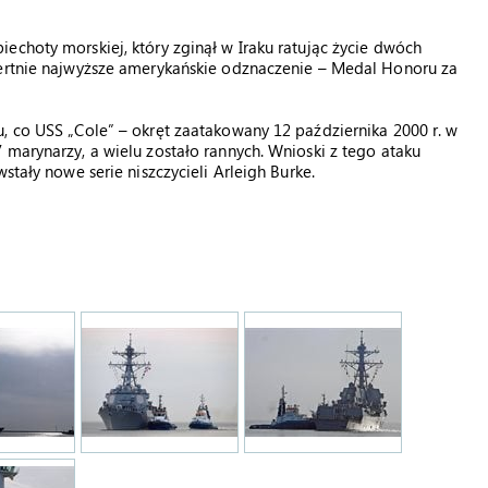
echoty morskiej, który zginął w Iraku ratując życie dwóch
iertnie najwyższe amerykańskie odznaczenie – Medal Honoru za
, co USS „Cole” – okręt zaatakowany 12 października 2000 r. w
 marynarzy, a wielu zostało rannych. Wnioski z tego ataku
stały nowe serie niszczycieli Arleigh Burke.