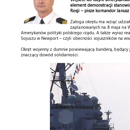
element demonstracji stanowi
Rosji – pisze komandor Janusz
Załoga okrętu ma wziąć udział
zaplanowanych na 8 maja na W
Amerykanów polityki polskiego rządu. A także wyraz rea
Sojuszu w Newport – czyli obecności sojuszników na ws
Okręt wojenny z dumnie powiewającą banderą, będący j
znaczący dowód solidarności.