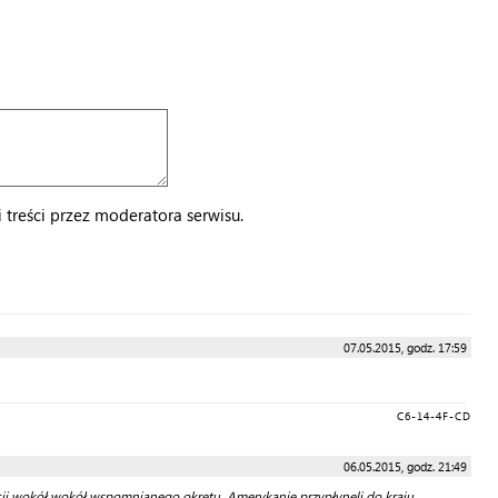
treści przez moderatora serwisu.
07.05.2015, godz. 17:59
C6-14-4F-CD
06.05.2015, godz. 21:49
cji wokół wokół wspomnianego okrętu. Amerykanie przypłynęli do kraju