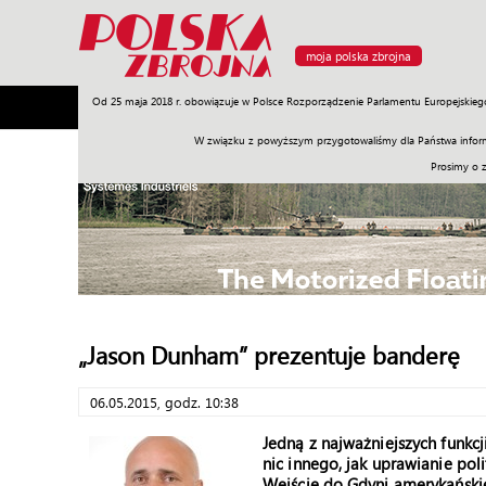
moja polska zbrojna
Od 25 maja 2018 r. obowiązuje w Polsce Rozporządzenie Parlamentu Europejskieg
Armia
Poligon
Sprzęt
Misje
Polityka
Prawo
W związku z powyższym przygotowaliśmy dla Państwa inform
Prosimy o 
„Jason Dunham” prezentuje banderę
06.05.2015, godz. 10:38
Jedną z najważniejszych funkcj
nic innego, jak uprawianie po
Wejście do Gdyni amerykański