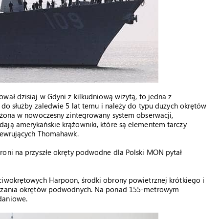
wał dzisiaj w Gdyni z kilkudniową wizytą, to jedna z
 do służby zaledwie 5 lat temu i należy do typu dużych okrętów
sażona w nowoczesny zintegrowany system obserwacji,
ają amerykańskie krążowniki, które są elementem tarczy
anewrujących Thomahawk.
roni na przyszłe okręty podwodne dla Polski MON pytał
ciwokrętowych Harpoon, środki obrony powietrznej krótkiego i
alczania okrętów podwodnych. Na ponad 155-metrowym
daniowe.