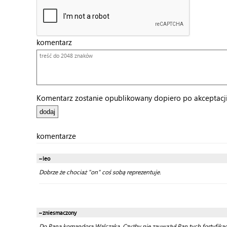
komentarz
Komentarz zostanie opublikowany dopiero po akceptacji 
komentarze
~leo
Dobrze że chociaż "on" coś sobą reprezentuje.
~zniesmaczony
Do Pana komandora Walczaka. Czyżby nie zauważył Pan tych fortyfika