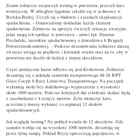
Zanim żołnierze rozpoczęli trening w powietrzu, przeszli kurs
teoretyczny. W ubiegłym tygodniu szkolili się w jednostce w
Bielsku-Białej. Uczyli się o budowie i zasadach eksploatacji
spadochronu. – Omawialiśmy dokładnie każdy element
spadochronu. Żołnierze na uprzęży ćwiczyli sytuacje awaryjne,
jakie mogą ich spotkać w powietrzu – mówi kpt. Damian
Piechulski, instruktor spadochronowy z dowództwa 6 Brygady
Powietrznodesantowej. – Podczas desantowania żołnierze muszą
zwracać uwagę na prędkość i kierunek wiatru oraz na to, aby w
powietrzu nie doszło do kolizji z innym skoczkiem.
Część praktyczna kursu odbywa się pod Krakowem. Żołnierze
desantują się z pokładu samolotu transportowego M-28 B/PT
Glass Cocpit 8 Bazy Lotnictwa Transportowego. Na początek
wykonują skoki bez dodatkowego wyposażenia z wysokości
około 1000 metrów. Podczas kolejnych dni szkolenia skakać będą
z zasobnikami z 4 tysięcy metrów. Żeby ukończyć kurs,
uczestnicy muszą wykonać co najmniej 12 skoków
spadochronowych.
Jak wygląda trening? Na pokład wsiada do 12 skoczków. Gdy
samolot wzbija się na wysokość 1000 metrów, desantują się
przez tylną rampę. Pokład Bryzy opuszczają pojedynczo, w