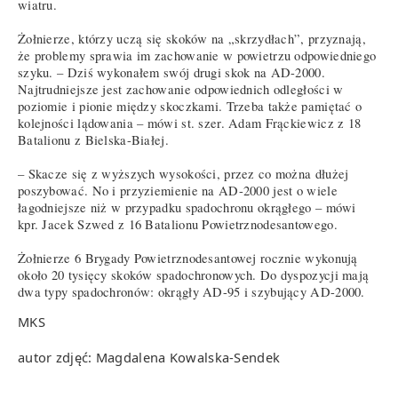
wiatru.
Żołnierze, którzy uczą się skoków na „skrzydłach”, przyznają,
że problemy sprawia im zachowanie w powietrzu odpowiedniego
szyku. – Dziś wykonałem swój drugi skok na AD-2000.
Najtrudniejsze jest zachowanie odpowiednich odległości w
poziomie i pionie między skoczkami. Trzeba także pamiętać o
kolejności lądowania – mówi st. szer. Adam Frąckiewicz z 18
Batalionu z Bielska-Białej.
– Skacze się z wyższych wysokości, przez co można dłużej
poszybować. No i przyziemienie na AD-2000 jest o wiele
łagodniejsze niż w przypadku spadochronu okrągłego – mówi
kpr. Jacek Szwed z 16 Batalionu Powietrznodesantowego.
Żołnierze 6 Brygady Powietrznodesantowej rocznie wykonują
około 20 tysięcy skoków spadochronowych. Do dyspozycji mają
dwa typy spadochronów: okrągły AD-95 i szybujący AD-2000.
MKS
autor zdjęć: Magdalena Kowalska-Sendek