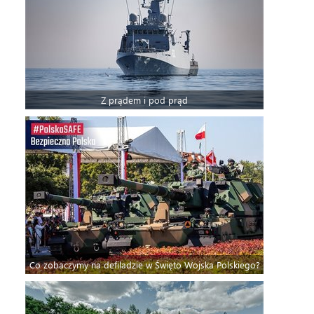
Z prądem i pod prąd
Co zobaczymy na defiladzie w Święto Wojska Polskiego?