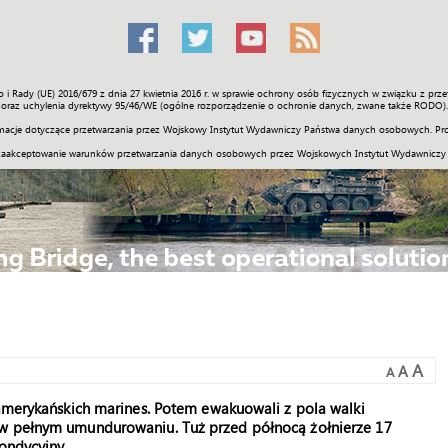
o i Rady (UE) 2016/679 z dnia 27 kwietnia 2016 r. w sprawie ochrony osób fizycznych w związku z 
Świat
Społeczność
Sport
Historia
Galerie
Wideo
ENGLI
oraz uchylenia dyrektywy 95/46/WE (ogólne rozporządzenie o ochronie danych, zwane także RODO).
acje dotyczące przetwarzania przez Wojskowy Instytut Wydawniczy Państwa danych osobowych. Pro
zaakceptowanie warunków przetwarzania danych osobowych przez Wojskowych Instytut Wydawniczy
A
A
A
 amerykańskich marines. Potem ewakuowali z pola walki
 w pełnym umundurowaniu. Tuż przed północą żołnierze 17
ondycyjny.