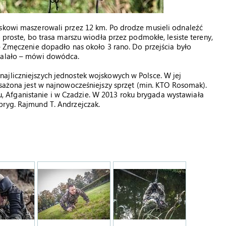
jskowi maszerowali przez 12 km. Po drodze musieli odnaleźć
 proste, bo trasa marszu wiodła przez podmokłe, lesiste tereny,
 – Zmęczenie dopadło nas około 3 rano. Do przejścia było
zmalało – mówi dowódca.
ajliczniejszych jednostek wojskowych w Polsce. W jej
ażona jest w najnowocześniejszy sprzęt (min. KTO Rosomak).
raku, Afganistanie i w Czadzie. W 2013 roku brygada wystawiała
bryg. Rajmund T. Andrzejczak.