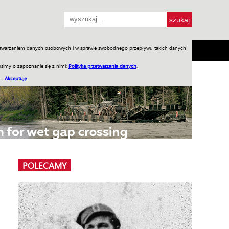
przetwarzaniem danych osobowych i w sprawie swobodnego przepływu takich danych
SH
SKLEP
Jednodniówki
Praca w WIW
simy o zapoznanie się z nimi:
Polityka przetwarzania danych
.
 –
Akceptuję
POLECAMY