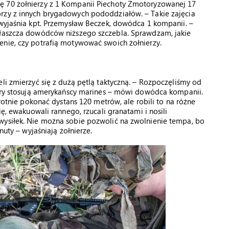
ę 70 żołnierzy z 1 Kompanii Piechoty Zmotoryzowanej 17
rzy z innych brygadowych pododdziałów. – Takie zajęcia
 wyjaśnia kpt. Przemysław Beczek, dowódca 1 kompanii. –
właszcza dowódców niższego szczebla. Sprawdzam, jakie
enie, czy potrafią motywować swoich żołnierzy.
li zmierzyć się z dużą pętlą taktyczną. – Rozpoczęliśmy od
który stosują amerykańscy marines – mówi dowódca kompanii.
krotnie pokonać dystans 120 metrów, ale robili to na różne
ię, ewakuowali rannego, rzucali granatami i nosili
wysiłek. Nie można sobie pozwolić na zwolnienie tempa, bo
nuty – wyjaśniają żołnierze.