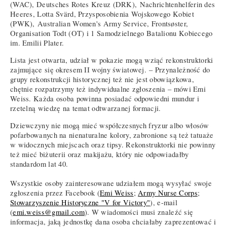
(WAC), Deutsches Rotes Kreuz (DRK), Nachrichtenhelferin des
Heeres, Lotta Svärd, Przysposobienia Wojskowego Kobiet
(PWK), Australian Women's Army Service, Frontsøster,
Organisation Todt (OT) i 1 Samodzielnego Batalionu Kobiecego
im. Emilii Plater.
Lista jest otwarta, udział w pokazie mogą wziąć rekonstruktorki
zajmujące się okresem II wojny światowej. – Przynależność do
grupy rekonstrukcji historycznej też nie jest obowiązkowa,
chętnie rozpatrzymy też indywidualne zgłoszenia – mówi Emi
Weiss. Każda osoba powinna posiadać odpowiedni mundur i
rzetelną wiedzę na temat odtwarzanej formacji.
Dziewczyny nie mogą mieć współczesnych fryzur albo włosów
pofarbowanych na nienaturalne kolory, zabronione są też tatuaże
w widocznych miejscach oraz tipsy. Rekonstruktorki nie powinny
też mieć biżuterii oraz makijażu, który nie odpowiadałby
standardom lat 40.
Wszystkie osoby zainteresowane udziałem mogą wysyłać swoje
zgłoszenia przez Facebook (
Emi Weiss
;
Army Nurse Corps
;
Stowarzyszenie Historyczne "V for Victory"
), e-mail
(
emi.weiss@gmail.com
). W wiadomości musi znaleźć się
informacja, jaką jednostkę dana osoba chciałaby zaprezentować i