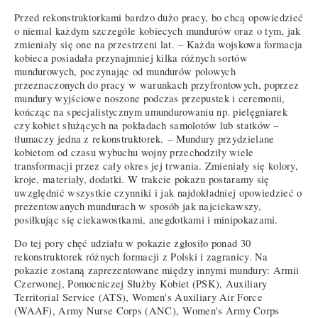
Przed rekonstruktorkami bardzo dużo pracy, bo chcą opowiedzieć
o niemal każdym szczególe kobiecych mundurów oraz o tym, jak
zmieniały się one na przestrzeni lat. – Każda wojskowa formacja
kobieca posiadała przynajmniej kilka różnych sortów
mundurowych, poczynając od mundurów polowych
przeznaczonych do pracy w warunkach przyfrontowych, poprzez
mundury wyjściowe noszone podczas przepustek i ceremonii,
kończąc na specjalistycznym umundurowaniu np. pielęgniarek
czy kobiet służących na pokładach samolotów lub statków –
tłumaczy jedna z rekonstruktorek. – Mundury przydzielane
kobietom od czasu wybuchu wojny przechodziły wiele
transformacji przez cały okres jej trwania. Zmieniały się kolory,
kroje, materiały, dodatki. W trakcie pokazu postaramy się
uwzględnić wszystkie czynniki i jak najdokładniej opowiedzieć o
prezentowanych mundurach w sposób jak najciekawszy,
posiłkując się ciekawostkami, anegdotkami i minipokazami.
Do tej pory chęć udziału w pokazie zgłosiło ponad 30
rekonstruktorek różnych formacji z Polski i zagranicy. Na
pokazie zostaną zaprezentowane między innymi mundury: Armii
Czerwonej, Pomocniczej Służby Kobiet (PSK), Auxiliary
Territorial Service (ATS), Women's Auxiliary Air Force
(WAAF), Army Nurse Corps (ANC), Women's Army Corps