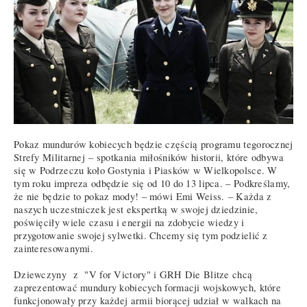
Pokaz mundurów kobiecych będzie częścią programu tegorocznej
Strefy Militarnej – spotkania miłośników historii, które odbywa
się w Podrzeczu koło Gostynia i Piasków w Wielkopolsce. W
tym roku impreza odbędzie się od 10 do 13 lipca. – Podkreślamy,
że nie będzie to pokaz mody! – mówi Emi Weiss. – Każda z
naszych uczestniczek jest ekspertką w swojej dziedzinie,
poświęciły wiele czasu i energii na zdobycie wiedzy i
przygotowanie swojej sylwetki. Chcemy się tym podzielić z
zainteresowanymi.
Dziewczyny z "V for Victory" i GRH Die Blitze chcą
zaprezentować mundury kobiecych formacji wojskowych, które
funkcjonowały przy każdej armii biorącej udział w walkach na