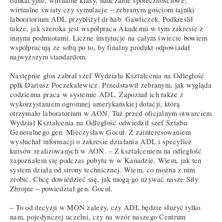
edukacyjne, wirtualne klasy, nauczanie społecznościowe,
wirtualne światy czy symulacje – zebranym gościom tajniki
laboratorium ADL przybliżył dr hab. Gawliczek. Podkreślił
także, jak szeroka jest współpraca Akademii w tym zakresie z
innymi podmiotami. Liczne instytucje na całym świecie bowiem
współpracują ze sobą po to, by finalny produkt odpowiadał
najwyższym standardom.
Następnie głos zabrał szef Wydziału Kształcenia na Odległość
ppłk Dariusz Poczekalewicz. Przedstawił zebranym, jak wygląda
codzienna praca w systemie ADL. Zapoznał ich także z
wykorzystaniem ogromnej amerykańskiej dotacji, którą
otrzymało laboratorium w AON. Tuż przed oficjalnym otwarciem
Wydział Kształcenia na Odległość odwiedził szef Sztabu
Generalnego gen. Mieczysław Gocuł. Z zainteresowaniem
wysłuchał informacji o zakresie działania ADL i specyfice
kursów realizowanych w AON. – Z kształceniem na odległość
zapoznałem się podczas pobytu w w Kanadzie. Wiem, jak ten
system działa od strony technicznej. Wiem, co można z nim
zrobić. Chcę dowiedzieć się, jak mogą go używać nasze Siły
Zbrojne – powiedział gen. Gocuł.
– To od decyzji w MON zależy, czy ADL będzie służyć tylko
nam, pojedynczej uczelni, czy na wzór naszego Centrum