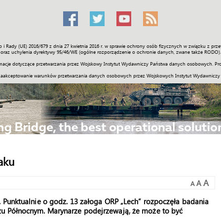
o i Rady (UE) 2016/679 z dnia 27 kwietnia 2016 r. w sprawie ochrony osób fizycznych w związku z 
Świat
Społeczność
Sport
Historia
Galerie
Wideo
ENGLI
oraz uchylenia dyrektywy 95/46/WE (ogólne rozporządzenie o ochronie danych, zwane także RODO).
acje dotyczące przetwarzania przez Wojskowy Instytut Wydawniczy Państwa danych osobowych. Pro
zaakceptowanie warunków przetwarzania danych osobowych przez Wojskowych Instytut Wydawniczy
aku
A
A
A
. Punktualnie o godz. 13 załoga ORP „Lech” rozpoczęła badania
zu Północnym. Marynarze podejrzewają, że może to być