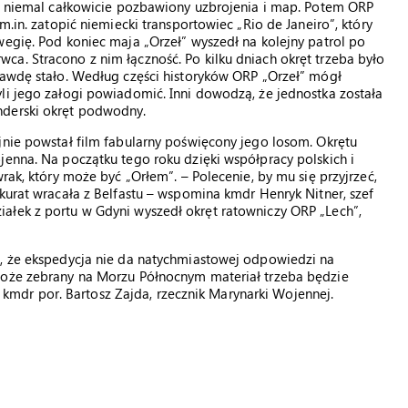
ał niemal całkowicie pozbawiony uzbrojenia i map. Potem ORP
m.in. zatopić niemiecki transportowiec „Rio de Janeiro”, który
wegię. Pod koniec maja „Orzeł” wyszedł na kolejny patrol po
a. Stracono z nim łączność. Po kilku dniach okręt trzeba było
rawdę stało. Według części historyków ORP „Orzeł” mógł
li jego załogi powiadomić. Inni dowodzą, że jednostka została
nderski okręt podwodny.
jnie powstał film fabularny poświęcony jego losom. Okrętu
jenna. Na początku tego roku dzięki współpracy polskich i
rak, który może być „Orłem”. – Polecenie, by mu się przyjrzeć,
akurat wracała z Belfastu – wspomina kmdr Henryk Nitner, szef
ałek z portu w Gdyni wyszedł okręt ratowniczy ORP „Lech”,
ć, że ekspedycja nie da natychmiastowej odpowiedzi na
może zebrany na Morzu Północnym materiał trzeba będzie
dr por. Bartosz Zajda, rzecznik Marynarki Wojennej.