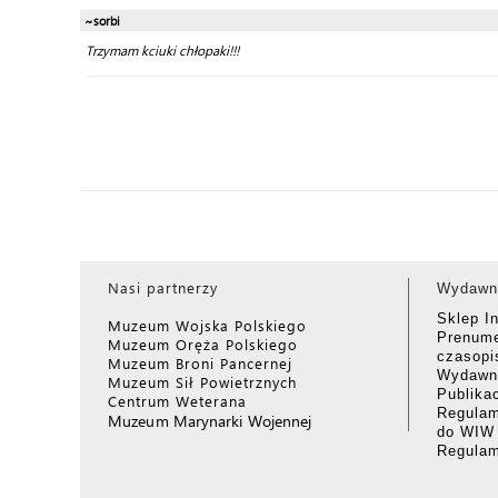
~sorbi
Trzymam kciuki chłopaki!!!
Nasi partnerzy
Wydawn
Sklep I
Muzeum Wojska Polskiego
Prenume
Muzeum Oręża Polskiego
czasop
Muzeum Broni Pancernej
Wydawni
Muzeum Sił Powietrznych
Publika
Centrum Weterana
Regulam
Muzeum Marynarki Wojennej
do WIW
Regula