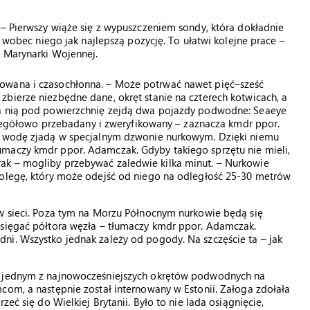
 – Pierwszy wiąże się z wypuszczeniem sondy, która dokładnie
ł wobec niego jak najlepszą pozycję. To ułatwi kolejne prace –
a Marynarki Wojennej.
owana i czasochłonna. – Może potrwać nawet pięć–sześć
bierze niezbędne dane, okręt stanie na czterech kotwicach, a
za nią pod powierzchnię zejdą dwa pojazdy podwodne: Seaeye
szczegółowo przebadany i zweryfikowany – zaznacza kmdr ppor.
od wodę zjadą w specjalnym dzwonie nurkowym. Dzięki niemu
umaczy kmdr ppor. Adamczak. Gdyby takiego sprzętu nie mieli,
ak – mogliby przebywać zaledwie kilka minut. – Nurkowie
kolegę, który może odejść od niego na odległość 25-30 metrów
 w sieci. Poza tym na Morzu Północnym nurkowie będą się
 sięgać półtora węzła – tłumaczy kmdr ppor. Adamczak.
ni. Wszystko jednak zależy od pogody. Na szczęście ta – jak
as jednym z najnowocześniejszych okrętów podwodnych na
com, a następnie został internowany w Estonii. Załoga zdołała
eć się do Wielkiej Brytanii. Było to nie lada osiągnięcie,