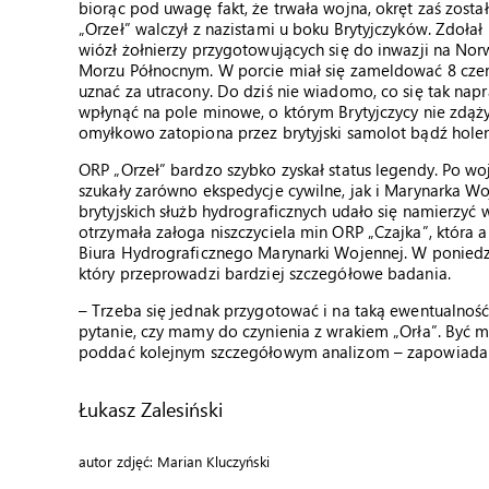
biorąc pod uwagę fakt, że trwała wojna, okręt zaś zost
„Orzeł” walczył z nazistami u boku Brytyjczyków. Zdołał 
wiózł żołnierzy przygotowujących się do inwazji na Nor
Morzu Północnym. W porcie miał się zameldować 8 czerwc
uznać za utracony. Do dziś nie wiadomo, co się tak nap
wpłynąć na pole minowe, o którym Brytyjczycy nie zdąży
omyłkowo zatopiona przez brytyjski samolot bądź hole
ORP „Orzeł” bardzo szybko zyskał status legendy. Po wo
szukały zarówno ekspedycje cywilne, jak i Marynarka Wo
brytyjskich służb hydrograficznych udało się namierzyć w
otrzymała załoga niszczyciela min ORP „Czajka”, która 
Biura Hydrograficznego Marynarki Wojennej. W poniedzi
który przeprowadzi bardziej szczegółowe badania.
– Trzeba się jednak przygotować i na taką ewentualnoś
pytanie, czy mamy do czynienia z wrakiem „Orła”. Być 
poddać kolejnym szczegółowym analizom – zapowiada km
Łukasz Zalesiński
autor zdjęć: Marian Kluczyński