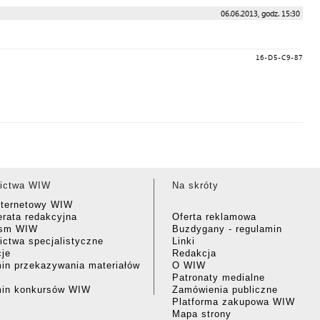
06.06.2013, godz. 15:30
16-D5-C9-87
ictwa WIW
Na skróty
nternetowy WIW
rata redakcyjna
Oferta reklamowa
ism WIW
Buzdygany - regulamin
ctwa specjalistyczne
Linki
cje
Redakcja
in przekazywania materiałów
O WIW
Patronaty medialne
min konkursów WIW
Zamówienia publiczne
Platforma zakupowa WIW
Mapa strony