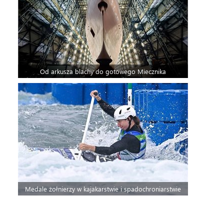
Od arkusza blachy do gotowego Miecznika
Medale żołnierzy w kajakarstwie i spadochroniarstwie