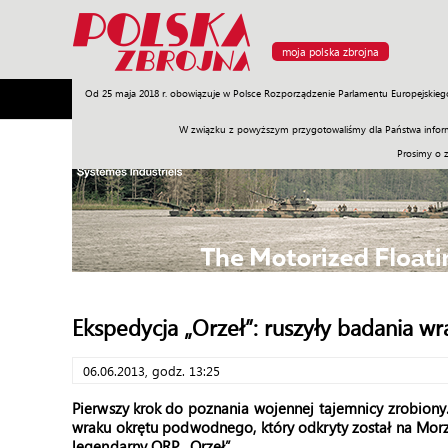
moja polska zbrojna
Od 25 maja 2018 r. obowiązuje w Polsce Rozporządzenie Parlamentu Europejskieg
Armia
Poligon
Sprzęt
Misje
Polityka
Prawo
W związku z powyższym przygotowaliśmy dla Państwa inform
Prosimy o 
Ekspedycja „Orzeł”: ruszyły badania wr
06.06.2013, godz. 13:25
Pierwszy krok do poznania wojennej tajemnicy zrobiony
wraku okrętu podwodnego, który odkryty został na Mor
legendarny ORP „Orzeł”.