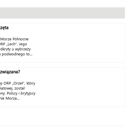
częta
a Morze Północne
ORP „Lech”. Jego
dkryty u wybrzeży
tu podwodnego to...
ozwiązana?
 ORP „Orzeł”, który
iatowej, został
. Polscy i brytyjscy
nie Morza...