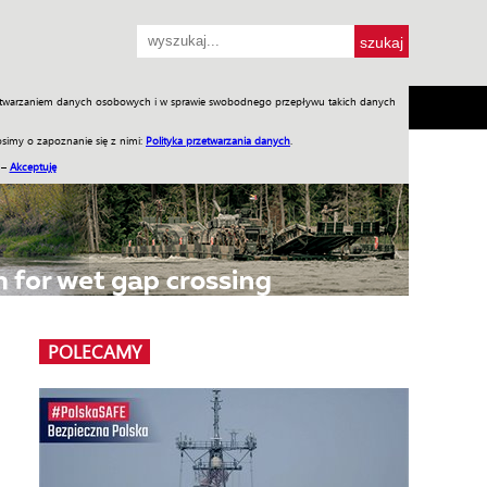
przetwarzaniem danych osobowych i w sprawie swobodnego przepływu takich danych
SH
SKLEP
Jednodniówki
Praca w WIW
simy o zapoznanie się z nimi:
Polityka przetwarzania danych
.
 –
Akceptuję
POLECAMY