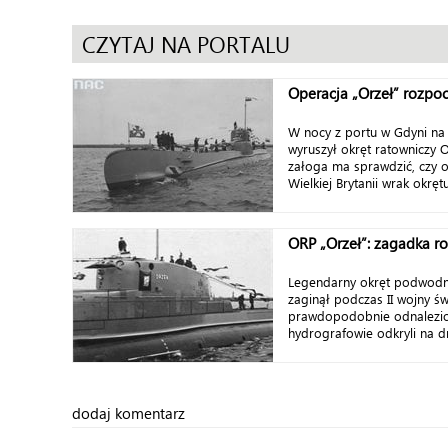
CZYTAJ NA PORTALU
Operacja „Orzeł” rozpo
W nocy z portu w Gdyni n
wyruszył okręt ratowniczy 
załoga ma sprawdzić, czy o
Wielkiej Brytanii wrak okrę
ORP „Orzeł”: zagadka r
Legendarny okręt podwodny
zaginął podczas II wojny św
prawdopodobnie odnaleziony
hydrografowie odkryli na d
dodaj komentarz