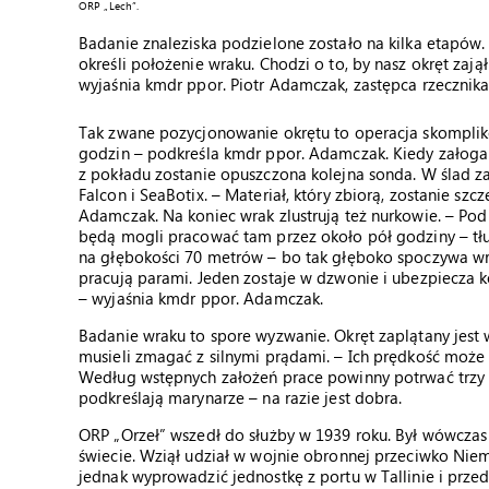
ORP „Lech”.
Badanie znaleziska podzielone zostało na kilka etapów.
określi położenie wraku. Chodzi o to, by nasz okręt zają
wyjaśnia kmdr ppor. Piotr Adamczak, zastępca rzecznik
Tak zwane pozycjonowanie okrętu to operacja skomplik
godzin – podkreśla kmdr ppor. Adamczak. Kiedy załoga z
z pokładu zostanie opuszczona kolejna sonda. W ślad 
Falcon i SeaBotix. – Materiał, który zbiorą, zostanie 
Adamczak. Na koniec wrak zlustrują też nurkowie. – P
będą mogli pracować tam przez około pół godziny – tł
na głębokości 70 metrów – bo tak głęboko spoczywa wr
pracują parami. Jeden zostaje w dzwonie i ubezpiecza 
– wyjaśnia kmdr ppor. Adamczak.
Badanie wraku to spore wyzwanie. Okręt zaplątany jest
musieli zmagać z silnymi prądami. – Ich prędkość może
Według wstępnych założeń prace powinny potrwać trzy d
podkreślają marynarze – na razie jest dobra.
ORP „Orzeł” wszedł do służby w 1939 roku. Był wówcz
świecie. Wziął udział w wojnie obronnej przeciwko Niem
jednak wyprowadzić jednostkę z portu w Tallinie i przedrz