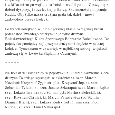
i w kilka minut po wejściu na boisko strzelił gola. – Cieszę się z
dobrej dyspozycji strzeleckiej piłkarzy. Skutecznością imponuje
Rudyk. Oby tylko nasza drużyna grała tak dalej – mówi
zadowolony prezes Bolecki.
Po trzech kolejkach w jeleniogórskiej klasie okręgowej kroku
jedenastce Twardego dotrzymuje jedynie drużyna
Bolesławieckiego Klubu Sportowego Bobrzanie Bolesławiec. Do
pojedynku pomiędzy najlepszymi drużynami dojdzie w szóstej
kolejce. Tymczasem w czwartej, w najbliższą sobotę, wojskowi
zmierzą się w Lwówku Śląskim z Czarnymi.
* * * * *
Na boisku w Osiecznicy w pojedynku z Olimpią Kamienna Góra
drużyna Twardego wystąpiła w składzie: st. szer. Marcin
Kozdroń; Krzysztof Zygmunt, plut. Krzysztof Jop, st. szer.
Sebastian Tylutki, st. szer. Janusz Szkarapat; szer. Marcin Łojko,
szer. Łukasz Iwaniak (od 80. min ppłk Mariusz Bolecki), st.
szer. Krystian Chruścicki, Marcin Parasiewicz (od 70. min
Damian Klich); szer. Łukasz Rudyk (od 75. min szer. Piotr
Rudek), st. szer. Daniel Szkarapat.