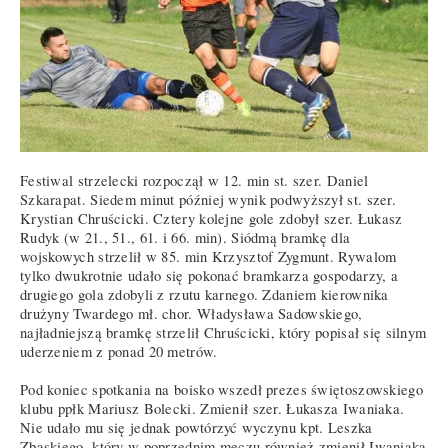
Festiwal strzelecki rozpoczął w 12. min st. szer. Daniel
Szkarapat. Siedem minut później wynik podwyższył st. szer.
Krystian Chruścicki. Cztery kolejne gole zdobył szer. Łukasz
Rudyk (w 21., 51., 61. i 66. min). Siódmą bramkę dla
wojskowych strzelił w 85. min Krzysztof Zygmunt. Rywalom
tylko dwukrotnie udało się pokonać bramkarza gospodarzy, a
drugiego gola zdobyli z rzutu karnego. Zdaniem kierownika
drużyny Twardego mł. chor. Władysława Sadowskiego,
najładniejszą bramkę strzelił Chruścicki, który popisał się silnym
uderzeniem z ponad 20 metrów.
Pod koniec spotkania na boisko wszedł prezes świętoszowskiego
klubu ppłk Mariusz Bolecki. Zmienił szer. Łukasza Iwaniaka.
Nie udało mu się jednak powtórzyć wyczynu kpt. Leszka
Zbąskiego, który w poprzednim meczu również zmienił Iwaniaka