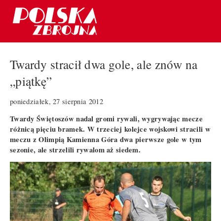
Twardy stracił dwa gole, ale znów na
„piątkę”
poniedziałek, 27 sierpnia 2012
Twardy Świętoszów nadal gromi rywali, wygrywając mecze
różnicą pięciu bramek. W trzeciej kolejce wojskowi stracili w
meczu z Olimpią Kamienna Góra dwa pierwsze gole w tym
sezonie, ale strzelili rywalom aż siedem.