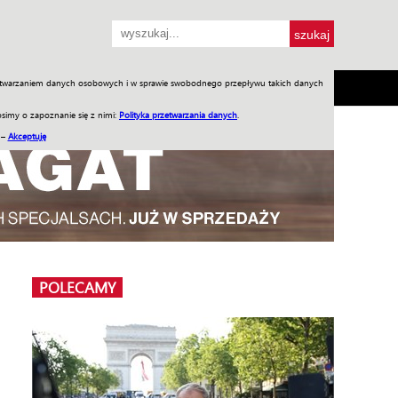
przetwarzaniem danych osobowych i w sprawie swobodnego przepływu takich danych
SH
SKLEP
Jednodniówki
Praca w WIW
simy o zapoznanie się z nimi:
Polityka przetwarzania danych
.
 –
Akceptuję
POLECAMY