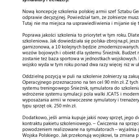
Nową koncepcję szkolenia polskiej armii szef Sztabu G
odprawie decyzyjnej. Powiedział tam, że żołnierze muszą
Tutaj nie ma miejsca na usprawiedliwienia i mijanie się 
Poprawa jakości szkolenia to priorytet w tym roku. Dla
szkoleniowa. Jak dowiedziała się polska-zbrojna.pl, je
garnizonowa, a 10 kolejnych będzie zmodernizowanych. 
wozów bojowych i obiekt dla systemu Śnieżnik. Budżet n
zostanie też baza sportowa w jednostkach wojskowych. 
wojsko wyda w tym roku ponad dwa razy więcej niż w u
Oddzielną pozycją w puli na szkolenie żołnierzy są za
Operacyjnego przeznaczono na ten cel 90 mln zł. Z tyc
systemu treningowego Śnieżnik, symulatora do szkoleni
wdrożenie systemu symulacji pola walki JCATS i modern
wyposażania armii w nowoczesne symulatory i trenażery
typu sprzęt ok. 250 mln zł.
Dodatkowo, jeśli armia kupuje jakiś nowy sprzęt, jego
kontraktu pakietu szkoleniowego. – Ćwiczenia na sprzęc
powodzeniem realizowane na symulatorach – wyjaśnia 
Wojska Polskiego. Jak przekonują wojskowi, ta zmiana p