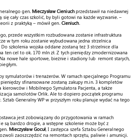
eneralnego gen.
Mieczysław Cieniuch
przedstawił na niedawnej
 się cały czas szkolić, by byli gotowi na każde wyzwanie. –
teorii z praktyką – mówił gen.
Cieniuch
.
tego, przede wszystkim rozbudowana zostanie infrastruktura
szcze w tym roku zostanie wybudowana jedna strzelnica
Do szkolenia wojska oddane zostaną też 3 strzelnice dla
a ten cel to ok. 170 mln zł. Z tych pieniędzy zmodernizowana
Na nowe hale sportowe, bieżnie i stadiony lub remont starych,
biegłym.
kupy symulatorów i trenażerów. W ramach specjalnego Programu
h pieniędzy sfinansowane zostaną zakupy m.in. 3 kompletów
a kierowców i Mobilnego Symulatora Pacjenta, a także
izacja samolotów Orlik. Ale to dopiero początek programu
. Sztab Generalny WP w przyszłym roku planuje wydać na tego
 dostawca jest zobowiązany do przygotowania w ramach
ie są bardzo drogie, a wstępne szkolenie może być z
gen.
Mieczysław Gocuł
, I zastępca szefa Sztabu Generalnego
ozwoli zaoszczędzić na remontach sprzętu, paliwie i amunicji.