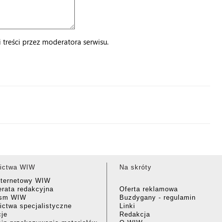
treści przez moderatora serwisu.
ictwa WIW
Na skróty
nternetowy WIW
rata redakcyjna
Oferta reklamowa
ism WIW
Buzdygany - regulamin
ctwa specjalistyczne
Linki
cje
Redakcja