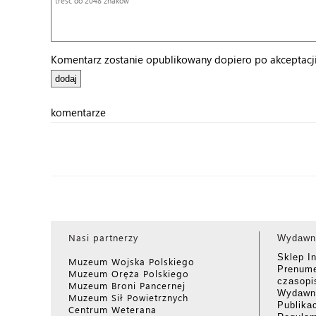
Komentarz zostanie opublikowany dopiero po akceptacji 
komentarze
Nasi partnerzy
Wydawn
Sklep I
Muzeum Wojska Polskiego
Prenume
Muzeum Oręża Polskiego
czasop
Muzeum Broni Pancernej
Wydawni
Muzeum Sił Powietrznych
Publika
Centrum Weterana