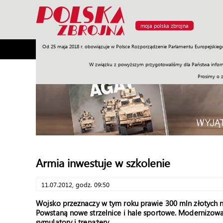
moja polska zbrojna
Od 25 maja 2018 r. obowiązuje w Polsce Rozporządzenie Parlamentu Europejskieg
Armia
Poligon
Sprzęt
Misje
Polityka
Prawo
W związku z powyższym przygotowaliśmy dla Państwa inform
Prosimy o 
Armia inwestuje w szkolenie
11.07.2012, godz. 09:50
Wojsko przeznaczy w tym roku prawie 300 mln złotych na
Powstaną nowe strzelnice i hale sportowe. Modernizow
symulatory i trenażery.