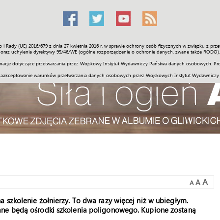
o i Rady (UE) 2016/679 z dnia 27 kwietnia 2016 r. w sprawie ochrony osób fizycznych w związku z 
Świat
Społeczność
Sport
Historia
Galerie
Wideo
ENGLI
oraz uchylenia dyrektywy 95/46/WE (ogólne rozporządzenie o ochronie danych, zwane także RODO).
acje dotyczące przetwarzania przez Wojskowy Instytut Wydawniczy Państwa danych osobowych. Pro
zaakceptowanie warunków przetwarzania danych osobowych przez Wojskowych Instytut Wydawniczy
A
A
A
 szkolenie żołnierzy. To dwa razy więcej niż w ubiegłym.
ane będą ośrodki szkolenia poligonowego. Kupione zostaną