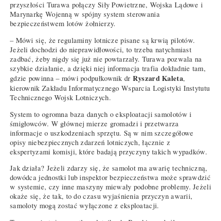
przyszłości Turawa połączy Siły Powietrzne, Wojska Lądowe i
Marynarkę Wojenną w spójny system sterowania
bezpieczeństwem lotów żołnierzy.
– Mówi się, że regulaminy lotnicze pisane są krwią pilotów.
Jeżeli dochodzi do nieprawidłowości, to trzeba natychmiast
zadbać, żeby nigdy się już nie powtarzały. Turawa pozwala na
szybkie działanie, a dzięki niej informacja trafia dokładnie tam,
Ryszard Kaleta
gdzie powinna – mówi podpułkownik dr
,
kierownik Zakładu Informatycznego Wsparcia Logistyki Instytutu
Technicznego Wojsk Lotniczych.
System to ogromna baza danych o eksploatacji samolotów i
śmigłowców. W głównej mierze gromadzi i przetwarza
informacje o uszkodzeniach sprzętu. Są w nim szczegółowe
opisy niebezpiecznych zdarzeń lotniczych, łącznie z
ekspertyzami komisji, które badają przyczyny takich wypadków.
Jak działa? Jeżeli zdarzy się, że samolot ma awarię techniczną,
dowódca jednostki lub inspektor bezpieczeństwa może sprawdzić
w systemie, czy inne maszyny miewały podobne problemy. Jeżeli
okaże się, że tak, to do czasu wyjaśnienia przyczyn awarii,
samoloty mogą zostać wyłączone z eksploatacji.