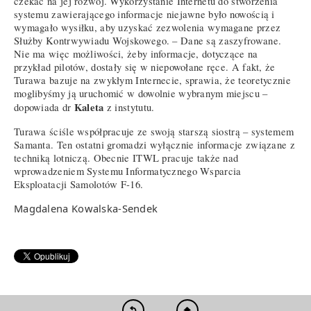
czekać na jej rozwój. Wykorzystanie Internetu do stworzenia
systemu zawierającego informacje niejawne było nowością i
wymagało wysiłku, aby uzyskać zezwolenia wymagane przez
Służby Kontrwywiadu Wojskowego. – Dane są zaszyfrowane.
Nie ma więc możliwości, żeby informacje, dotyczące na
przykład pilotów, dostały się w niepowołane ręce. A fakt, że
Turawa bazuje na zwykłym Internecie, sprawia, że teoretycznie
moglibyśmy ją uruchomić w dowolnie wybranym miejscu –
Kaleta
dopowiada dr
z instytutu.
Turawa ściśle współpracuje ze swoją starszą siostrą – systemem
Samanta. Ten ostatni gromadzi wyłącznie informacje związane z
techniką lotniczą. Obecnie ITWL pracuje także nad
wprowadzeniem Systemu Informatycznego Wsparcia
Eksploatacji Samolotów F-16.
Magdalena Kowalska-Sendek