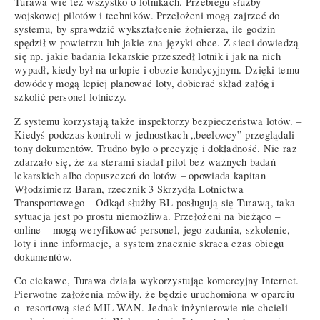
Turawa wie też wszystko o lotnikach. Przebiegu służby
wojskowej pilotów i techników. Przełożeni mogą zajrzeć do
systemu, by sprawdzić wykształcenie żołnierza, ile godzin
spędził w powietrzu lub jakie zna języki obce. Z sieci dowiedzą
się np. jakie badania lekarskie przeszedł lotnik i jak na nich
wypadł, kiedy był na urlopie i obozie kondycyjnym. Dzięki temu
dowódcy mogą lepiej planować loty, dobierać skład załóg i
szkolić personel lotniczy.
Z systemu korzystają także inspektorzy bezpieczeństwa lotów. –
Kiedyś podczas kontroli w jednostkach „beelowcy” przeglądali
tony dokumentów. Trudno było o precyzję i dokładność. Nie raz
zdarzało się, że za sterami siadał pilot bez ważnych badań
lekarskich albo dopuszczeń do lotów – opowiada kapitan
Włodzimierz Baran, rzecznik 3 Skrzydła Lotnictwa
Transportowego – Odkąd służby BL posługują się Turawą, taka
sytuacja jest po prostu niemożliwa. Przełożeni na bieżąco –
online – mogą weryfikować personel, jego zadania, szkolenie,
loty i inne informacje, a system znacznie skraca czas obiegu
dokumentów.
Co ciekawe, Turawa działa wykorzystując komercyjny Internet.
Pierwotne założenia mówiły, że będzie uruchomiona w oparciu
o resortową sieć MIL-WAN. Jednak inżynierowie nie chcieli