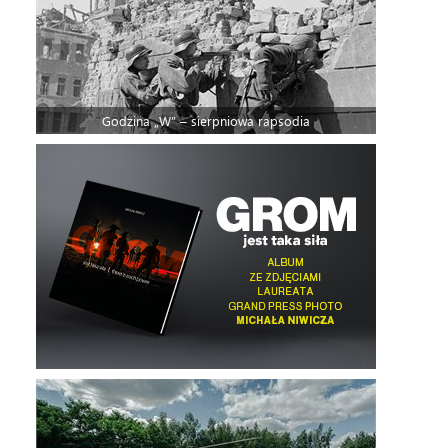
Godzina „W” – sierpniowa rapsodia