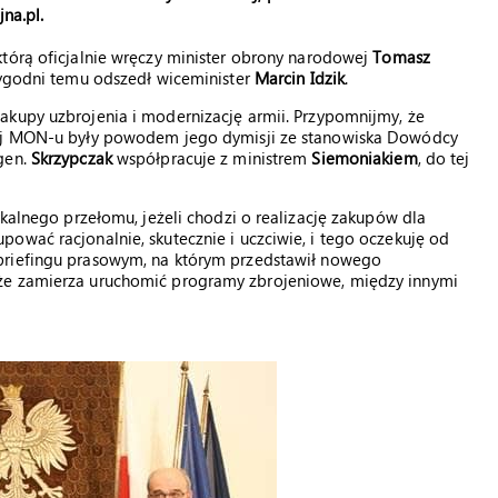
na.pl.
którą oficjalnie wręczy minister obrony narodowej
Tomasz
 tygodni temu odszedł wiceminister
Marcin
Idzik
.
kupy uzbrojenia i modernizację armii. Przypomnijmy, że
wej MON-u były powodem jego dymisji ze stanowiska Dowódcy
gen.
Skrzypczak
współpracuje z ministrem
Siemoniakiem
, do tej
ykalnego przełomu, jeżeli chodzi o realizację zakupów dla
ować racjonalnie, skutecznie i uczciwie, i tego oczekuję od
 briefingu prasowym, na którym przedstawił nowego
że zamierza uruchomić programy zbrojeniowe, między innymi