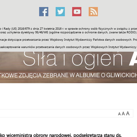
o i Rady (UE) 2016/679 z dnia 27 kwietnia 2016 r. w sprawie ochrony osób fizycznych w związku z 
Świat
Społeczność
Sport
Historia
Galerie
Wideo
ENGLI
oraz uchylenia dyrektywy 95/46/WE (ogólne rozporządzenie o ochronie danych, zwane także RODO).
acje dotyczące przetwarzania przez Wojskowy Instytut Wydawniczy Państwa danych osobowych. Pro
zaakceptowanie warunków przetwarzania danych osobowych przez Wojskowych Instytut Wydawniczy
A
A
A
o wiceministra obrony narodowej, podsekretarza stanu ds.