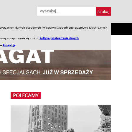
przetwarzaniem danych osobowych i w sprawie swobodnego przepływu takich danych
SH
SKLEP
Jednodniówki
Praca w WIW
simy o zapoznanie się z nimi:
Polityka przetwarzania danych
.
 –
Akceptuję
POLECAMY