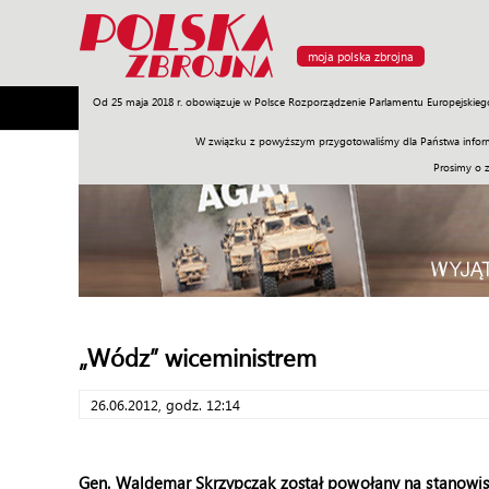
moja polska zbrojna
Od 25 maja 2018 r. obowiązuje w Polsce Rozporządzenie Parlamentu Europejskieg
Armia
Poligon
Sprzęt
Misje
Polityka
Prawo
W związku z powyższym przygotowaliśmy dla Państwa inform
Prosimy o 
„Wódz” wiceministrem
26.06.2012, godz. 12:14
Gen. Waldemar Skrzypczak został powołany na stanowisk