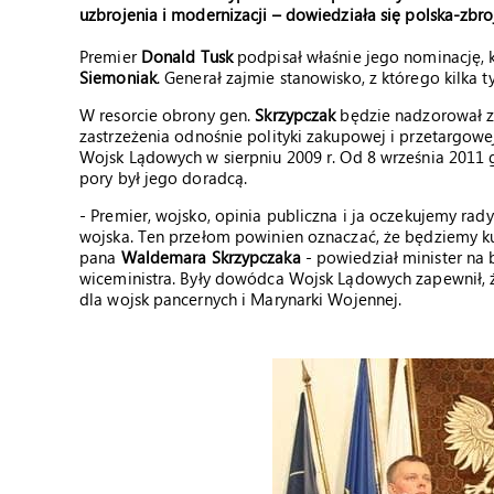
uzbrojenia i modernizacji – dowiedziała się polska-zbroj
Premier
Donald Tusk
podpisał właśnie jego nominację, 
Siemoniak
. Generał zajmie stanowisko, z którego kilka
W resorcie obrony gen.
Skrzypczak
będzie nadzorował za
zastrzeżenia odnośnie polityki zakupowej i przetargo
Wojsk Lądowych w sierpniu 2009 r. Od 8 września 2011 
pory był jego doradcą.
- Premier, wojsko, opinia publiczna i ja oczekujemy rad
wojska. Ten przełom powinien oznaczać, że będziemy kup
pana
Waldemara Skrzypczaka
- powiedział minister na
wiceministra. Były dowódca Wojsk Lądowych zapewnił, 
dla wojsk pancernych i Marynarki Wojennej.