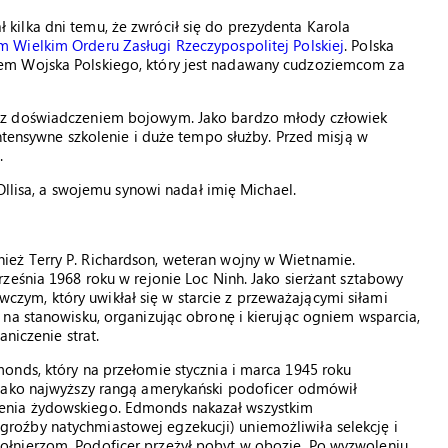
ilka dni temu, że zwrócił się do prezydenta Karola
m Wielkim Orderu Zasługi Rzeczypospolitej Polskiej
. Polska
em Wojska Polskiego, który jest nadawany cudzoziemcom za
 z doświadczeniem bojowym. Jako bardzo młody człowiek
ntensywne szkolenie i duże tempo służby. Przed misją w
.
 Ollisa, a swojemu synowi nadał imię Michael.
eż Terry P. Richardson, weteran wojny w Wietnamie.
ześnia 1968 roku w rejonie Loc Ninh. Jako sierżant sztabowy
ym, który uwikłał się w starcie z przeważającymi siłami
na stanowisku, organizując obronę i kierując ogniem wsparcia,
niczenie strat.
onds, który na przełomie stycznia i marca 1945 roku
 Jako najwyższy rangą amerykański podoficer odmówił
enia żydowskiego. Edmonds nakazał wszystkim
oźby natychmiastowej egzekucji) uniemożliwiła selekcję i
łnierzom. Podoficer przeżył pobyt w obozie. Po wyzwoleniu