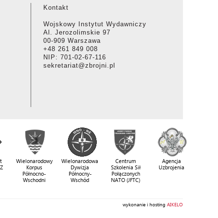
Kontakt
Wojskowy Instytut Wydawniczy
Al. Jerozolimskie 97
00-909 Warszawa
+48 261 849 008
NIP: 701-02-67-116
sekretariat@zbrojni.pl
t
Wielonarodowy
Wielonarodowa
Centrum
Agencja
SZ
Korpus
Dywizja
Szkolenia Sił
Uzbrojenia
Północno-
Północny-
Połączonych
Wschodni
Wschód
NATO (JFTC)
wykonanie i hosting
AIKELO