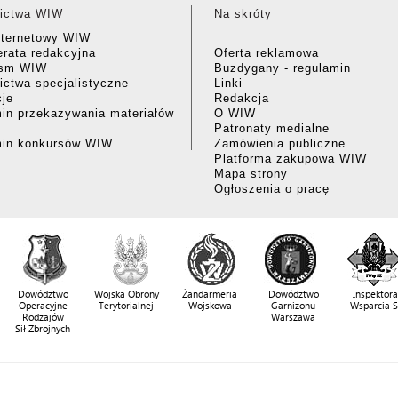
ictwa WIW
Na skróty
nternetowy WIW
rata redakcyjna
Oferta reklamowa
ism WIW
Buzdygany - regulamin
ctwa specjalistyczne
Linki
cje
Redakcja
in przekazywania materiałów
O WIW
Patronaty medialne
min konkursów WIW
Zamówienia publiczne
Platforma zakupowa WIW
Mapa strony
Ogłoszenia o pracę
Dowództwo
Wojska Obrony
Żandarmeria
Dowództwo
Inspektora
Operacyjne
Terytorialnej
Wojskowa
Garnizonu
Wsparcia 
Rodzajów
Warszawa
Sił Zbrojnych