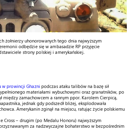
ech żołnierzy uhonorowanych tego dnia najwyższym
remonii odbędzie się w ambasadzie RP przyjęcie
tawiciele strony polskiej i amerykańskiej.
ku w prowincji Ghazni
podczas ataku talibów na bazę sił
wypełnionego materiałami wybuchowymi oraz granatników, po
tanął między zamachowcem a rannym ppor. Karolem Cierpicą,
 napastnika, jednak gdy podszedł bliżej, eksplodowała
wca. Amerykanin zginął na miejscu, ratując życie polskiemu
ice Cross – drugim (po Medalu Honoru) najwyższym
 przyznawanym za nadzwyczajne bohaterstwo w bezpośrednim