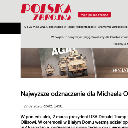
moja polska zbrojna
Od 25 maja 2018 r. obowiązuje w Polsce Rozporządzenie Parlamentu Europejskieg
Armia
Poligon
Sprzęt
Misje
Polityka
Prawo
W związku z powyższym przygotowaliśmy dla Państwa inform
Prosimy o 
Najwyższe odznaczenie dla Michaela Ol
27.02.2026, godz. 14:01
W poniedziałek, 2 marca prezydent USA Donald Trump p
Ollisowi. W ceremonii w Białym Domu wezmą udział ppor
w Afganistanie, poświęcając swoje życie – oraz wicepr