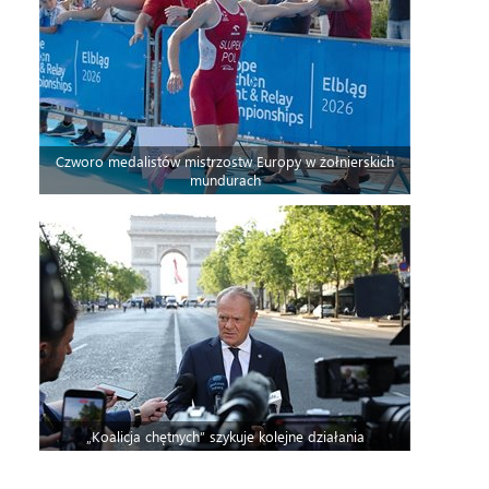
Czworo medalistów mistrzostw Europy w żołnierskich
mundurach
„Koalicja chętnych” szykuje kolejne działania