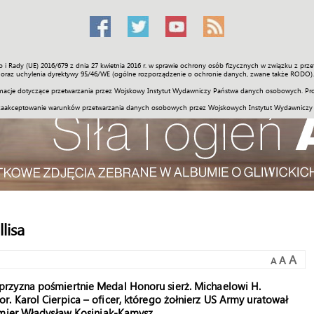
o i Rady (UE) 2016/679 z dnia 27 kwietnia 2016 r. w sprawie ochrony osób fizycznych w związku z 
Świat
Społeczność
Sport
Historia
Galerie
Wideo
ENGLI
oraz uchylenia dyrektywy 95/46/WE (ogólne rozporządzenie o ochronie danych, zwane także RODO).
acje dotyczące przetwarzania przez Wojskowy Instytut Wydawniczy Państwa danych osobowych. Pro
zaakceptowanie warunków przetwarzania danych osobowych przez Wojskowych Instytut Wydawniczy
lisa
A
A
A
rzyzna pośmiertnie Medal Honoru sierż. Michaelowi H.
. Karol Cierpica – oficer, którego żołnierz US Army uratował
emier Władysław Kosiniak-Kamysz.