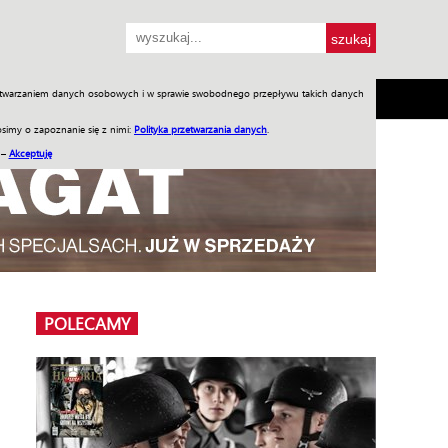
przetwarzaniem danych osobowych i w sprawie swobodnego przepływu takich danych
SH
SKLEP
Jednodniówki
Praca w WIW
simy o zapoznanie się z nimi:
Polityka przetwarzania danych
.
 –
Akceptuję
POLECAMY