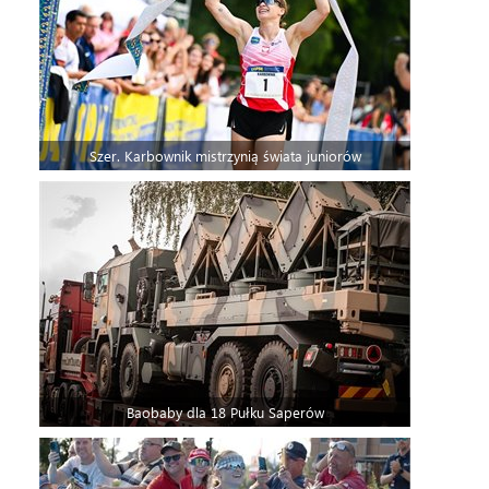
Szer. Karbownik mistrzynią świata juniorów
Baobaby dla 18 Pułku Saperów