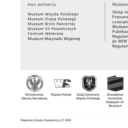
Nasi partnerzy
Wydawn
Sklep I
Muzeum Wojska Polskiego
Prenume
Muzeum Oręża Polskiego
czasop
Muzeum Broni Pancernej
Wydawni
Muzeum Sił Powietrznych
Publika
Centrum Weterana
Regulam
Muzeum Marynarki Wojennej
do WIW
Regula
Ministerstwo
Wojsko Polskie
Sztab Generalny
Dowództwo
Obrony Narodowej
Wojska Polskiego
Generalne
Rodzajów Sił
Zbrojnych
Wojskowy Instytut Wydawniczy (C) 2015