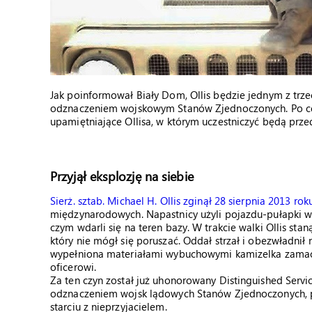
Jak poinformował Biały Dom, Ollis będzie jednym z trz
odznaczeniem wojskowym Stanów Zjednoczonych. Po ce
upamiętniające Ollisa, w którym uczestniczyć będą przeds
Przyjął eksplozję na siebie
Sierż. sztab. Michael H. Ollis zginął 28 sierpnia 2013 ro
międzynarodowych. Napastnicy użyli pojazdu-pułapki 
czym wdarli się na teren bazy. W trakcie walki Ollis s
który nie mógł się poruszać. Oddał strzał i obezwładnił
wypełniona materiałami wybuchowymi kamizelka zamacho
oficerowi.
Za ten czyn został już uhonorowany Distinguished Serv
odznaczeniem wojsk lądowych Stanów Zjednoczonych,
starciu z nieprzyjacielem.