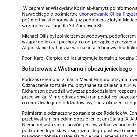
Wicepremier Władysław Kosiniak-Kamysz poinformował k
Nawrockiego o pośmiertne
uhonorowanie Ollisa Krzyże
pośmiertnie uhonorowała już podoficera Złotym Medal
szczególne zasługi dla Sił Zbrojnych RP.
Michael Ollis był żołnierzem zawodowym, podoficerem
wstąpił do lekkiej piechoty, co od początku oznaczało i
Afganistanie brał udział w działaniach bojowych w Iraku
Ppor. Karol Cierpica od lat utrzymuje kontakt z rodziną
Bohaterowie z Wietnamu i obozu jenieckiego
Podczas ceremonii 2 marca Medal Honoru otrzyma równi
Odznaczenie zostanie mu przyznane za działania z 14 wr
Richardson dowodził wówczas pododdziałem rozpoznawcz
przeciwnika. Mimo odniesionych ran podoficer pozostał 
co umożliwiło jego oddziałowi wyjście z okrążenia i ogra
Pośmiertnie odznaczony zostanie także Roderick W. Edm
przebywał w niemieckim obozie jenieckim Stalag IX-A.
Niemcom wskazania spośród jeńców żołnierzy pochodz
podkomendnym stawić się razem. Jego postawa (mimo gr
prawdopodobnie uratowała życie wielu amerykańskim żo