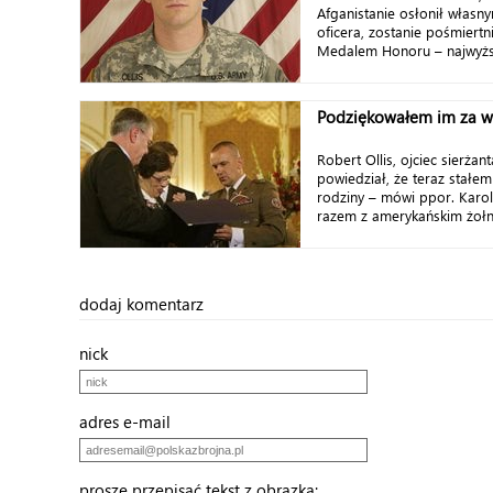
Afganistanie osłonił własn
oficera, zostanie pośmiert
Medalem Honoru – najwyżs
Podziękowałem im za w
Robert Ollis, ojciec sierżan
powiedział, że teraz stałem
rodziny – mówi ppor. Karol 
razem z amerykańskim żołni
dodaj komentarz
nick
adres e-mail
proszę przepisać tekst z obrazka: