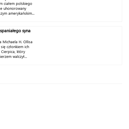
ym ciałem polskiego
nie uhonorowany
zym amerykańskim...
spaniałego syna
ta Michaela H. Ollisa
 się członkiem ich
Cierpica, który
erzem walczył...