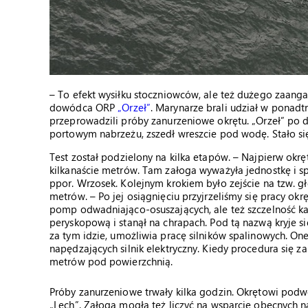
– To efekt wysiłku stoczniowców, ale też dużego zaan
dowódca ORP
„Orzeł”
. Marynarze brali udział w ponad
przeprowadzili próby zanurzeniowe okrętu. „Orzeł” po
portowym nabrzeżu, zszedł wreszcie pod wodę. Stało się
Test został podzielony na kilka etapów. – Najpierw okrę
kilkanaście metrów. Tam załoga wyważyła jednostkę i s
ppor. Wrzosek. Kolejnym krokiem było zejście na tzw. g
metrów. – Po jej osiągnięciu przyjrzeliśmy się pracy 
pomp odwadniająco-osuszających, ale też szczelność kad
peryskopową i stanął na chrapach. Pod tą nazwą kryje s
za tym idzie, umożliwia pracę silników spalinowych. On
napędzających silnik elektryczny. Kiedy procedura się 
metrów pod powierzchnią.
Próby zanurzeniowe trwały kilka godzin. Okrętowi pod
„Lech”. Załoga mogła też liczyć na wsparcie obecnych na