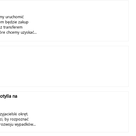
emy uruchomić
em będzie zakup
z transferem
óre chcemy uzyskać...
lotylla na
yjacielski okręt.
ci, by rozpoznać
 rozwoju wypadków...