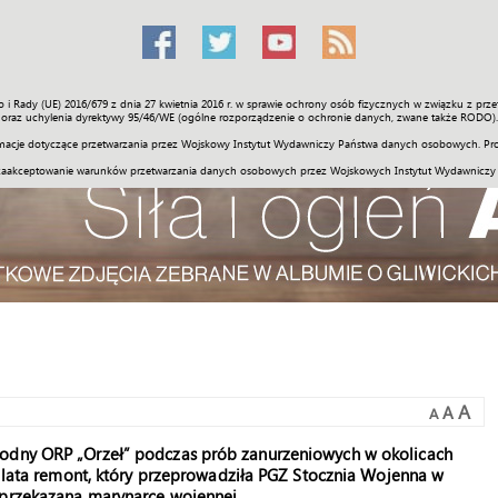
o i Rady (UE) 2016/679 z dnia 27 kwietnia 2016 r. w sprawie ochrony osób fizycznych w związku z 
Świat
Społeczność
Sport
Historia
Galerie
Wideo
ENGLI
oraz uchylenia dyrektywy 95/46/WE (ogólne rozporządzenie o ochronie danych, zwane także RODO).
acje dotyczące przetwarzania przez Wojskowy Instytut Wydawniczy Państwa danych osobowych. Pro
zaakceptowanie warunków przetwarzania danych osobowych przez Wojskowych Instytut Wydawniczy
A
A
A
wodny ORP „Orzeł” podczas prób zanurzeniowych w okolicach
zy lata remont, który przeprowadziła PGZ Stocznia Wojenna w
 przekazana marynarce wojennej.