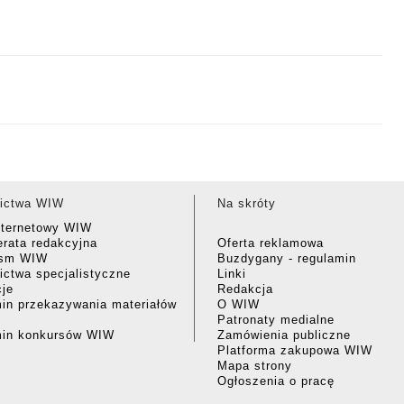
ictwa WIW
Na skróty
nternetowy WIW
rata redakcyjna
Oferta reklamowa
ism WIW
Buzdygany - regulamin
ctwa specjalistyczne
Linki
cje
Redakcja
in przekazywania materiałów
O WIW
Patronaty medialne
min konkursów WIW
Zamówienia publiczne
Platforma zakupowa WIW
Mapa strony
Ogłoszenia o pracę