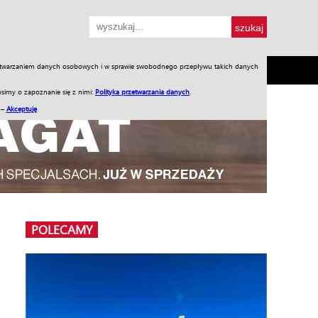
przetwarzaniem danych osobowych i w sprawie swobodnego przepływu takich danych
SH
SKLEP
Jednodniówki
Praca w WIW
simy o zapoznanie się z nimi:
Polityka przetwarzania danych
.
 –
Akceptuję
POLECAMY