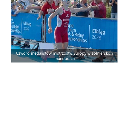
Czworo medalistów mistrzostw Europy w żołnierskich
mundurach