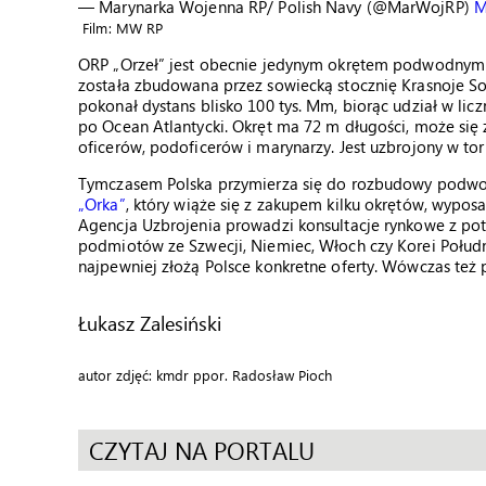
— Marynarka Wojenna RP/ Polish Navy (@MarWojRP)
M
Film: MW RP
ORP „Orzeł” jest obecnie jedynym okrętem podwodnym p
została zbudowana przez sowiecką stocznię Krasnoje So
pokonał dystans blisko 100 tys. Mm, biorąc udział w li
po Ocean Atlantycki. Okręt ma 72 m długości, może się 
oficerów, podoficerów i marynarzy. Jest uzbrojony w to
Tymczasem Polska przymierza się do rozbudowy podwod
„Orka”
, który wiąże się z zakupem kilku okrętów, wyposa
Agencja Uzbrojenia prowadzi konsultacje rynkowe z po
podmiotów ze Szwecji, Niemiec, Włoch czy Korei Połud
najpewniej złożą Polsce konkretne oferty. Wówczas też
Łukasz Zalesiński
autor zdjęć: kmdr ppor. Radosław Pioch
CZYTAJ NA PORTALU