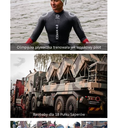
Olimpijska pływaczka trenowała jak wojskowy pilot
Baobaby dla 18 Pułku Saperów