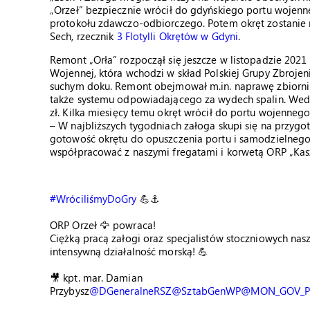
„Orzeł” bezpiecznie wrócił do gdyńskiego portu wojenn
protokołu zdawczo-odbiorczego. Potem okręt zostanie
Sech, rzecznik
3 Flotylli Okrętów w Gdyni
.
Remont „Orła” rozpoczął się jeszcze w listopadzie 2021 
Wojennej, która wchodzi w skład Polskiej Grupy Zbroje
suchym doku. Remont obejmował m.in. naprawę zbiornikó
także systemu odpowiadającego za wydech spalin. Wedł
zł. Kilka miesięcy temu okręt wrócił do portu wojenne
– W najbliższych tygodniach załoga skupi się na przy
gotowość okrętu do opuszczenia portu i samodzielneg
współpracować z naszymi fregatami i korwetą ORP „Kas
#WróciliśmyDoGry
💪⚓
ORP Orzeł 🦅 powraca!
Ciężką pracą załogi oraz specjalistów stoczniowych na
intensywną działalność morską! 💪
🎥 kpt. mar. Damian
Przybysz
@DGeneralneRSZ
@SztabGenWP
@MON_GOV_P