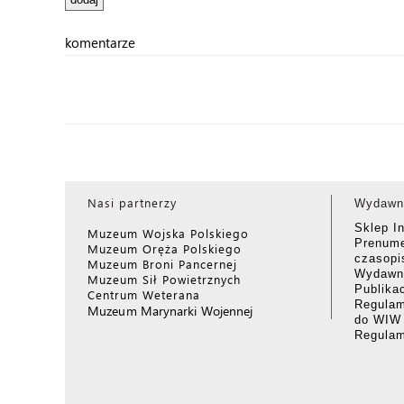
komentarze
Nasi partnerzy
Wydawn
Sklep I
Muzeum Wojska Polskiego
Prenume
Muzeum Oręża Polskiego
czasop
Muzeum Broni Pancernej
Wydawni
Muzeum Sił Powietrznych
Publika
Centrum Weterana
Regulam
Muzeum Marynarki Wojennej
do WIW
Regula