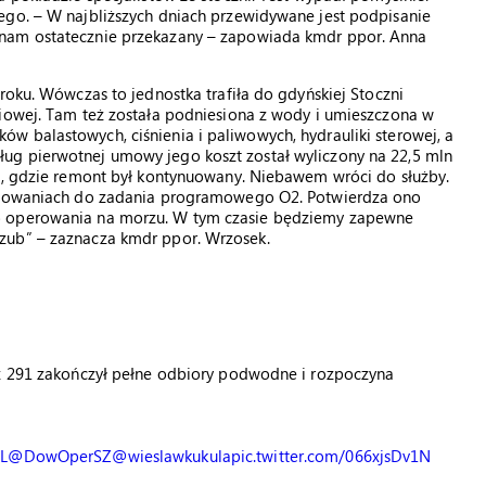
ego. – W najbliższych dniach przewidywane jest podpisanie
 nam ostatecznie przekazany – zapowiada kmdr ppor. Anna
roku. Wówczas to jednostka trafiła do gdyńskiej Stoczni
niowej. Tam też została podniesiona z wody i umieszczona w
w balastowych, ciśnienia i paliwowych, hydrauliki sterowej, a
ug pierwotnej umowy jego koszt został wyliczony na 22,5 mln
go, gdzie remont był kontynuowany. Niebawem wróci do służby.
gotowaniach do zadania programowego O2. Potwierdza ono
o operowania na morzu. W tym czasie będziemy zapewne
zub” – zaznacza kmdr ppor. Wrzosek.
sz 291 zakończył pełne odbiory podwodne i rozpoczyna
L
@DowOperSZ
@wieslawkukula
pic.twitter.com/066xjsDv1N