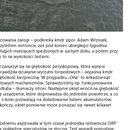
gażowania załogi – podkreśla kmdr ppor. Adam Wrzosek,
trzyletnim remoncie, zaś pod koniec ubiegłego tygodnia
 długich miesiącach spędzonych w suchym doku, a potem przy
 to na wysokości Jastarni.
t zanurzył się na głębokość peryskopową, która wynosi
prawdziła działanie wyrzutni torpedowych – wyjaśnia kmdr
łębokość bezpieczną. W przypadku „Orła” to kilkadziesiąt
okrętowych mechanizmów. Sprawdziliśmy np. funkcjonowanie
łuba – tłumaczy oficer. Następnie okręt wrócił na głębokość
ię urządzenie, które doprowadza do jednostki powietrze, a co
e z kolei pozwalają na doładowanie baterii akumulatorów,
zakończy, okręt ponownie może poruszać się nawet kilkaset
wodnemu asystowała w tym czasie jednostka ratownicza ORP
 pokładzie specjalistów ze stoczni. Test wypadł pomyślnie.