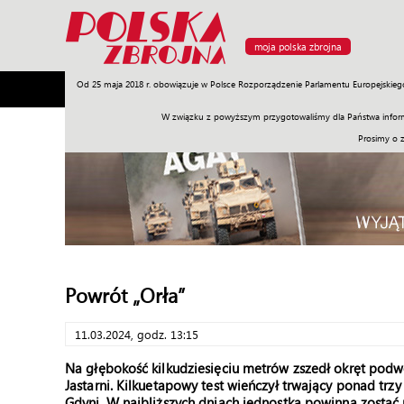
moja polska zbrojna
Od 25 maja 2018 r. obowiązuje w Polsce Rozporządzenie Parlamentu Europejskieg
Armia
Poligon
Sprzęt
Misje
Polityka
Prawo
W związku z powyższym przygotowaliśmy dla Państwa inform
Prosimy o 
Powrót „Orła”
11.03.2024, godz. 13:15
Na głębokość kilkudziesięciu metrów zszedł okręt pod
Jastarni. Kilkuetapowy test wieńczył trwający ponad tr
Gdyni. W najbliższych dniach jednostka powinna zostać