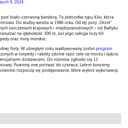
arch 9, 2024
od biało-czerwoną banderą. To jednostka typu Kilo, która
rmowo. Do służby weszła w 1986 roku. Od tej pory „Orzeł”
cznych ćwiczeniach krajowych i międzynarodowych – od Bałtyku
zanurzać na głębokość 300 m, zaś jego załoga liczy 60
rpedy oraz miny morskie.
nej floty. W ubiegłym roku reaktywowany został
program
żonych w torpedy i rakiety zdolne razić cele na morzu i lądzie.
tencjalnymi dostawcami. Do rozmów zgłosiło się 11
niowej. Powinny one potrwać do czerwca. Latem koncerny
 powinno rozpoczą się postępowanie, które wyłoni wykonawcę.