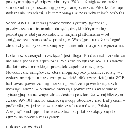
po czym załączyć odpowiedni tryb. Efekt – śmigłowiec może
samodzielnie poruszać się po wybranej ścieżce. Pilot kontroluje
wskazania urządzeń, ale też pomaga w poszukiwaniach rozbitka.
Serce AW101 stanowią nowoczesne systemy łączności,
przetwarzania i transmisji danych, dzięki którym załogi
pozostają w stałym kontakcie z innymi platformami – od
śmigłowców i samolotów po okręty. Współpraca może polegać
chociażby na błyskawicznej wymianie informacji z rozpoznania.
Lista nowoczesnych rozwiązań jest długa. Producenci i żołnierze
nie mają jednak wątpliwości. Wejście do służby AW101 stanowi
dla lotnictwa morskiego początek zupełnie nowej ery. –
Nowoczesne śmigłowce, które mogą szybko przemieścić się we
wskazany rejon, a przy tym prowadzić efektywne działania ZOP,
lustrować powierzchnię morza i przestrzeń powietrzną, czyli
mówiąc inaczej – budować morską i powietrzną świadomość
sytuacyjną, są na wagę złota. Jestem pewien, że w najbliższym
czasie AW101 mocno zaznaczą swoją obecność nad Bałtykiem –
podkreślał w jednej z wcześniejszych rozmów z „Polską
Zbrojną” kmdr ppor. Ireneusz Steciuk, pilot szkolący się do
służby na nowych maszynach.
Łukasz Zalesiński