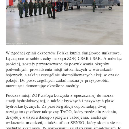
W zgodnej opinii ekspertów Polska kupiła śmigłowce unikatowe.
Łączą one w sobie cechy maszyn ZOP, CSAR i SAR. A mówiąc
prościej, zostały przystosowane do poszukiwania okrętów
podwodnych, prowadzenia misji ratowniczych w warunkach
bojowych, a także szczególnie skomplikowanych akcji w czasie
pokoju. Do poszczególnych zadań można je przysposobić,
montując i demontując określone moduły.
Podczas misji ZOP załoga korzysta z opuszczanej do morza
stacji hydrolokacyjnej, a także aktywnych i pasywnych pław
hydroakustycznych. Za przebieg akcji odpowiadają dwaj
nawigatorzy: oficer taktyczny TACO, który rozdziela zadania,
decyduje o użyciu danego sprzętu i uzbrojenia, analizuje
wskazania urządzeń, a także oficer SENSO, który skupia się na
obsłudze systemów. W porównaniu ze starszymi śmigłowcami to