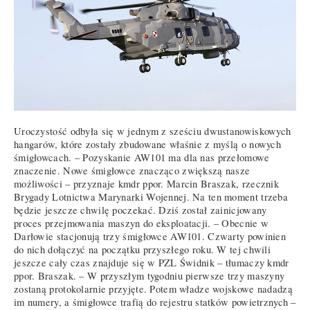
Uroczystość odbyła się w jednym z sześciu dwustanowiskowych
hangarów, które zostały zbudowane właśnie z myślą o nowych
śmigłowcach. – Pozyskanie AW101 ma dla nas przełomowe
znaczenie. Nowe śmigłowce znacząco zwiększą nasze
możliwości – przyznaje kmdr ppor. Marcin Braszak, rzecznik
Brygady Lotnictwa Marynarki Wojennej. Na ten moment trzeba
będzie jeszcze chwilę poczekać. Dziś został zainicjowany
proces przejmowania maszyn do eksploatacji. – Obecnie w
Darłowie stacjonują trzy śmigłowce AW101. Czwarty powinien
do nich dołączyć na początku przyszłego roku. W tej chwili
jeszcze cały czas znajduje się w PZL Świdnik – tłumaczy kmdr
ppor. Braszak. – W przyszłym tygodniu pierwsze trzy maszyny
zostaną protokolarnie przyjęte. Potem władze wojskowe nadadzą
im numery, a śmigłowce trafią do rejestru statków powietrznych –