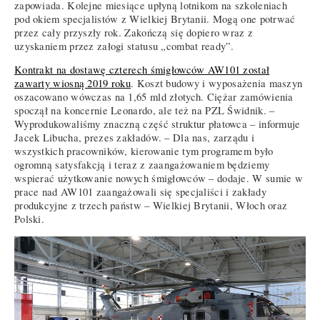
zapowiada. Kolejne miesiące upłyną lotnikom na szkoleniach
pod okiem specjalistów z Wielkiej Brytanii. Mogą one potrwać
przez cały przyszły rok. Zakończą się dopiero wraz z
uzyskaniem przez załogi statusu „combat ready”.
Kontrakt na dostawę czterech śmigłowców AW101 został
zawarty wiosną 2019 roku
. Koszt budowy i wyposażenia maszyn
oszacowano wówczas na 1,65 mld złotych. Ciężar zamówienia
spoczął na koncernie Leonardo, ale też na PZL Świdnik. –
Wyprodukowaliśmy znaczną część struktur płatowca – informuje
Jacek Libucha, prezes zakładów. – Dla nas, zarządu i
wszystkich pracowników, kierowanie tym programem było
ogromną satysfakcją i teraz z zaangażowaniem będziemy
wspierać użytkowanie nowych śmigłowców – dodaje. W sumie w
prace nad AW101 zaangażowali się specjaliści i zakłady
produkcyjne z trzech państw – Wielkiej Brytanii, Włoch oraz
Polski.