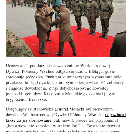
Uroczystość przekazania dowodzenia w Wielonarodowej
Dywizji Północny Wschód odbyła się dziś w Elblągu, gdzie
stacjonuje jednostka. Punktem kulminacyjnym wydarzenia było
przekazanie flagi dywizji, która symbolizuje wierność żołnierzy
i ciągłość dowodzenia. Z rąk dotychczasowego dowódcy
jednostki, gen. dyw. Krzysztofa Motackiego, odebrał ją gen.
bryg. Zenon Brzuszko.
Ustępujący ze stanowiska
generał Motacki
był pierwszym
dowódcą Wielonarodowej Dywizji Północny Wschód,
odpowiadał
także za jej sformowanie
. Jak mówił, proces ten przypominał
„konstruowanie samolotu w trakcie lotu”. – Tworzenie dywizji
wymagało wiele pracy od moich podwładnych oraz ogromnego