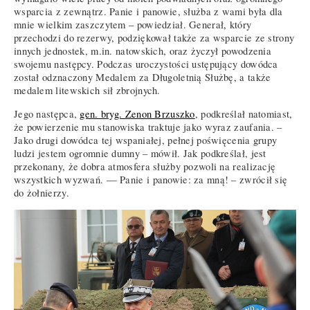
wsparcia z zewnątrz. Panie i panowie, służba z wami była dla
mnie wielkim zaszczytem – powiedział. Generał, który
przechodzi do rezerwy, podziękował także za wsparcie ze strony
innych jednostek, m.in. natowskich, oraz życzył powodzenia
swojemu następcy. Podczas uroczystości ustępujący dowódca
został odznaczony Medalem za Długoletnią Służbę, a także
medalem litewskich sił zbrojnych.
Jego następca,
gen. bryg. Zenon Brzuszko
, podkreślał natomiast,
że powierzenie mu stanowiska traktuje jako wyraz zaufania. –
Jako drugi dowódca tej wspaniałej, pełnej poświęcenia grupy
ludzi jestem ogromnie dumny – mówił. Jak podkreślał, jest
przekonany, że dobra atmosfera służby pozwoli na realizację
wszystkich wyzwań. — Panie i panowie: za mną! – zwrócił się
do żołnierzy.