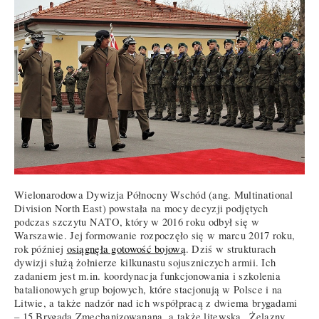
Wielonarodowa Dywizja Północny Wschód (ang. Multinational
Division North East) powstała na mocy decyzji podjętych
podczas szczytu NATO, który w 2016 roku odbył się w
Warszawie. Jej formowanie rozpoczęło się w marcu 2017 roku,
rok później
osiągnęła gotowość bojową
. Dziś w strukturach
dywizji służą żołnierze kilkunastu sojuszniczych armii. Ich
zadaniem jest m.in. koordynacja funkcjonowania i szkolenia
batalionowych grup bojowych, które stacjonują w Polsce i na
Litwie, a także nadzór nad ich współpracą z dwiema brygadami
– 15 Brygadą Zmechanizowananą, a także litewską „Żelazny