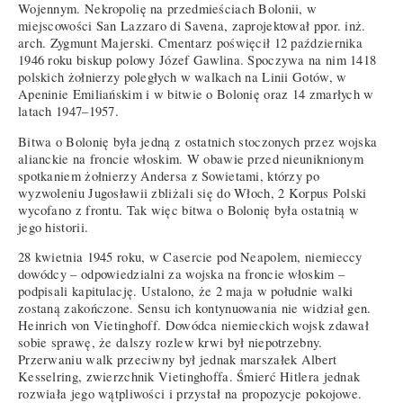
Wojennym. Nekropolię na przedmieściach Bolonii, w
miejscowości San Lazzaro di Savena, zaprojektował ppor. inż.
arch. Zygmunt Majerski. Cmentarz poświęcił 12 października
1946 roku biskup polowy Józef Gawlina. Spoczywa na nim 1418
polskich żołnierzy poległych w walkach na Linii Gotów, w
Apeninie Emiliańskim i w bitwie o Bolonię oraz 14 zmarłych w
latach 1947–1957.
Bitwa o Bolonię była jedną z ostatnich stoczonych przez wojska
alianckie na froncie włoskim. W obawie przed nieuniknionym
spotkaniem żołnierzy Andersa z Sowietami, którzy po
wyzwoleniu Jugosławii zbliżali się do Włoch, 2 Korpus Polski
wycofano z frontu. Tak więc bitwa o Bolonię była ostatnią w
jego historii.
28 kwietnia 1945 roku, w Casercie pod Neapolem, niemieccy
dowódcy – odpowiedzialni za wojska na froncie włoskim –
podpisali kapitulację. Ustalono, że 2 maja w południe walki
zostaną zakończone. Sensu ich kontynuowania nie widział gen.
Heinrich von Vietinghoff. Dowódca niemieckich wojsk zdawał
sobie sprawę, że dalszy rozlew krwi był niepotrzebny.
Przerwaniu walk przeciwny był jednak marszałek Albert
Kesselring, zwierzchnik Vietinghoffa. Śmierć Hitlera jednak
rozwiała jego wątpliwości i przystał na propozycje pokojowe.