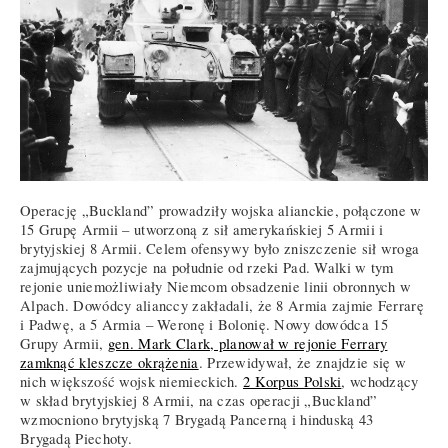
Operację „Buckland” prowadziły wojska alianckie, połączone w
15 Grupę Armii – utworzoną z sił amerykańskiej 5 Armii i
brytyjskiej 8 Armii. Celem ofensywy było zniszczenie sił wroga
zajmujących pozycje na południe od rzeki Pad. Walki w tym
rejonie uniemożliwiały Niemcom obsadzenie linii obronnych w
Alpach. Dowódcy alianccy zakładali, że 8 Armia zajmie Ferrarę
i Padwę, a 5 Armia – Weronę i Bolonię. Nowy dowódca 15
Grupy Armii,
gen. Mark Clark, planował w rejonie Ferrary
zamknąć kleszcze okrążenia
. Przewidywał, że znajdzie się w
nich większość wojsk niemieckich.
2 Korpus Polski
, wchodzący
w skład brytyjskiej 8 Armii, na czas operacji „Buckland”
wzmocniono brytyjską 7 Brygadą Pancerną i hinduską 43
Brygadą Piechoty.