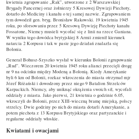
kwietnia zgrupowanie „Rak”, utworzone z 2 Warszawskiej
Brygady Pancernej oraz żołnierzy 5 Kresowej Dywizji Piechoty,
dotarło do Mediciny i kanału o tej samej nazwie. Zgrupowaniem
tym dowodził gen. bryg. Bronisław Rakowski. 19 kwietnia 1945
roku, po sforsowaniu przez 5 Kresową Dywizję Piechoty kanału
Fossatone, Niemcy musieli wycofać się z linii na rzece Ganiana.
W wyniku tego dowódca brytyjskiej 8 Armii zmienił kierunek
natarcia 2 Korpusu i tak w pasie jego działań znalazła się
Bolonia.
Generał Bohusz-Szyszko wysłał w kierunku Bolonii zgrupowanie
„Rud”. Wieczorem 20 kwietnia 1945 roku alianci przecięli drogę
nr 9 na odcinku między Modeną a Bolonią. Kiedy Amerykanie
byli 6 km od Bolonii, rozkaz wkroczenia do miasta otrzymał mjr
Józef Różański i dowodzony przez niego 9 Batalion Strzelców
Karpackich. Niemcy, aby uniknąć okrążenia swoich sił, wycofali
oddziały z miasta. Jako pierwsi, 21 kwietnia o godzinie 6.05,
wkroczyli do Bolonii, przez XIII-wieczną bramę miejską, polscy
strzelcy. Dwie godziny po nich do miasta dotarli Amerykanie, a
potem piechota z 13 Korpusu Brytyjskiego oraz partyzanckie i
regularne oddziały włoskie.
Kwiatami i owacjami