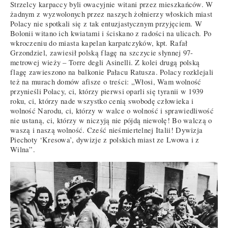
Strzelcy karpaccy byli owacyjnie witani przez mieszkańców. W
żadnym z wyzwolonych przez naszych żołnierzy włoskich miast
Polacy nie spotkali się z tak entuzjastycznym przyjęciem. W
Bolonii witano ich kwiatami i ściskano z radości na ulicach. Po
wkroczeniu do miasta kapelan karpatczyków, kpt. Rafał
Grzondziel, zawiesił polską flagę na szczycie słynnej 97-
metrowej wieży – Torre degli Asinelli. Z kolei drugą polską
flagę zawieszono na balkonie Pałacu Ratusza. Polacy rozklejali
też na murach domów afisze o treści: „Włosi, Wam wolność
przynieśli Polacy, ci, którzy pierwsi oparli się tyranii w 1939
roku, ci, którzy nade wszystko cenią swobodę człowieka i
wolność Narodu, ci, którzy w walce o wolność i sprawiedliwość
nie ustaną, ci, którzy w niczyją nie pójdą niewolę! Bo walczą o
waszą i naszą wolność. Cześć nieśmiertelnej Italii! Dywizja
Piechoty ‘Kresowa’, dywizje z polskich miast ze Lwowa i z
Wilna”.