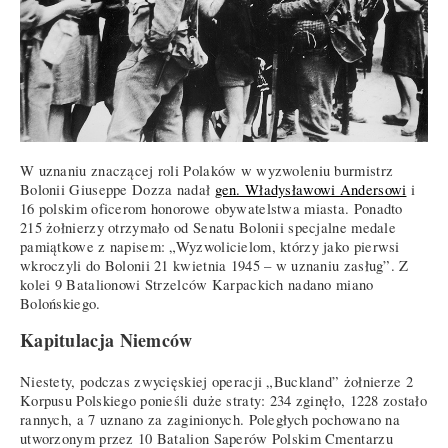
W uznaniu znaczącej roli Polaków w wyzwoleniu burmistrz
Bolonii Giuseppe Dozza nadał
gen. Władysławowi Andersowi
i
16 polskim oficerom honorowe obywatelstwa miasta. Ponadto
215 żołnierzy otrzymało od Senatu Bolonii specjalne medale
pamiątkowe z napisem: „Wyzwolicielom, którzy jako pierwsi
wkroczyli do Bolonii 21 kwietnia 1945 – w uznaniu zasług”. Z
kolei 9 Batalionowi Strzelców Karpackich nadano miano
Bolońskiego.
Kapitulacja Niemców
Niestety, podczas zwycięskiej operacji „Buckland” żołnierze 2
Korpusu Polskiego ponieśli duże straty: 234 zginęło, 1228 zostało
rannych, a 7 uznano za zaginionych. Poległych pochowano na
utworzonym przez 10 Batalion Saperów Polskim Cmentarzu