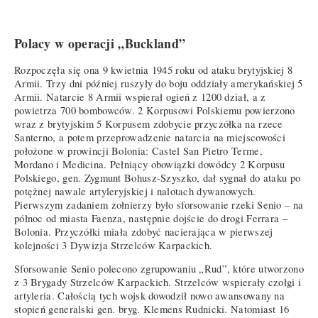
Polacy w operacji „Buckland”
Rozpoczęła się ona 9 kwietnia 1945 roku od ataku brytyjskiej 8
Armii. Trzy dni później ruszyły do boju oddziały amerykańskiej 5
Armii. Natarcie 8 Armii wspierał ogień z 1200 dział, a z
powietrza 700 bombowców. 2 Korpusowi Polskiemu powierzono
wraz z brytyjskim 5 Korpusem zdobycie przyczółka na rzece
Santerno, a potem przeprowadzenie natarcia na miejscowości
położone w prowincji Bolonia: Castel San Pietro Terme,
Mordano i Medicina. Pełniący obowiązki dowódcy 2 Korpusu
Polskiego, gen. Zygmunt Bohusz-Szyszko, dał sygnał do ataku po
potężnej nawale artyleryjskiej i nalotach dywanowych.
Pierwszym zadaniem żołnierzy było sforsowanie rzeki Senio – na
północ od miasta Faenza, następnie dojście do drogi Ferrara –
Bolonia. Przyczółki miała zdobyć nacierająca w pierwszej
kolejności 3 Dywizja Strzelców Karpackich.
Sforsowanie Senio polecono zgrupowaniu „Rud”, które utworzono
z 3 Brygady Strzelców Karpackich. Strzelców wspierały czołgi i
artyleria. Całością tych wojsk dowodził nowo awansowany na
stopień generalski gen. bryg. Klemens Rudnicki. Natomiast 16