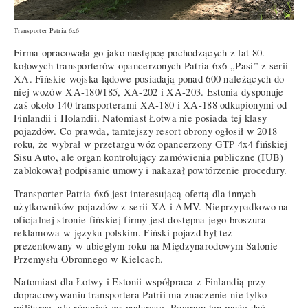
Transporter Patria 6x6
Firma opracowała go jako następcę pochodzących z lat 80.
kołowych transporterów opancerzonych Patria 6x6 „Pasi” z serii
XA. Fińskie wojska lądowe posiadają ponad 600 należących do
niej wozów XA-180/185, XA-202 i XA-203. Estonia dysponuje
zaś około 140 transporterami XA-180 i XA-188 odkupionymi od
Finlandii i Holandii. Natomiast Łotwa nie posiada tej klasy
pojazdów. Co prawda, tamtejszy resort obrony ogłosił w 2018
roku, że wybrał w przetargu wóz opancerzony GTP 4x4 fińskiej
Sisu Auto, ale organ kontrolujący zamówienia publiczne (IUB)
zablokował podpisanie umowy i nakazał powtórzenie procedury.
Transporter Patria 6x6 jest interesującą ofertą dla innych
użytkowników pojazdów z serii XA i AMV. Nieprzypadkowo na
oficjalnej stronie fińskiej firmy jest dostępna jego broszura
reklamowa w języku polskim. Fiński pojazd był też
prezentowany w ubiegłym roku na Międzynarodowym Salonie
Przemysłu Obronnego w Kielcach.
Natomiast dla Łotwy i Estonii współpraca z Finlandią przy
dopracowywaniu transportera Patrii ma znaczenie nie tylko
militarne, ale również gospodarcze. Program ten może dać