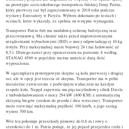
na prototypie sześciokołowego transportera fińskiej firmy Patria,
który pierwszy raz był zaprezentowany w 2018 roku podczas
wystawy Eurosatory w Paryżu. Wyboru dokonano po testach i
ocenach, które wykazały, że spełnia on wstępne wymagania.
Transporter Patria 6x6 ma modułową ochronę balistyczną oraz
przeciwminową. Ma chronić także przed improwizowanymi
urządzeniami wybuchowymi (IED) o mocy odpowiadającej 10 kg
trotylu. Przy maksymalnej masie bojowej 24 t ma ładowność aż
8,5 t. Dlatego nawet przy opancerzeniu na poziomie 4 według
STANAG 4569 w pojeździe można umieścić dużą ilość
wyposażenia.
W egzemplarzu prototypowym skrętne są koła pierwszej i drugiej
osi, ale w opcji jest trzecia oś skrętna. Transporter ma w pełni
niezależne zawieszenie z podwójnym wahaczem na każdym
zespole koła. Napęd zapewnia mu pięciocylindrowy silnik Diesla
z turbodoładowaniem o mocy 294 kW (400 KM) z automatyczną
skrzynią biegów (siedem do przodu i dwa wsteczne). Transporter
może rozwinąć maksymalną prędkość 100 km/h, a jego zasięg
wynosi 700 km.
Wóz ten pokonuje przeszkody pionowe do 0,6 m i rowy o
szerokości do 1 m. Patria podaje, że jej pojazd przejeżdża rzeki i