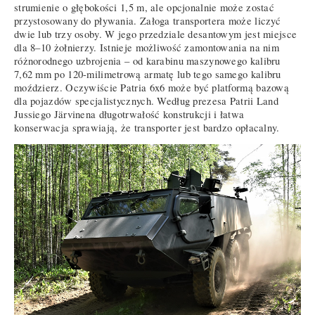
strumienie o głębokości 1,5 m, ale opcjonalnie może zostać
przystosowany do pływania. Załoga transportera może liczyć
dwie lub trzy osoby. W jego przedziale desantowym jest miejsce
dla 8–10 żołnierzy. Istnieje możliwość zamontowania na nim
różnorodnego uzbrojenia – od karabinu maszynowego kalibru
7,62 mm po 120-milimetrową armatę lub tego samego kalibru
moździerz. Oczywiście Patria 6x6 może być platformą bazową
dla pojazdów specjalistycznych. Według prezesa Patrii Land
Jussiego Järvinena długotrwałość konstrukcji i łatwa
konserwacja sprawiają, że transporter jest bardzo opłacalny.