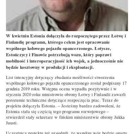
W kwietniu Estonia dołączyła do rozpoczętego przez Łotwę i
Finlandię programu, którego celem jest opracowanie
wspólnego kołowego pojazdu opancerzonego. Łotysze,
Estończycy i Finowie potrzebują wozu, który poprawi
mobilność i interoperacyjność ich wojsk, a jednocześnie nie
będzie kosztowny w produkcji i eksploatacji.
List intencyjny dotyczący zbadania możliwości stworzenia
wspólnego kołowego pojazdu opancerzonego został podpisany 17
grudnia 2019 roku. Wstępna ocena wypadła pozytywnie i w
styczniu 2020 roku ministrowie obrony Łotwy i Finlandii zawarli
porozumie techniczne dotyczące rozpoczęcia prac. Teraz do
projektu dołączyła Estonia. – Jesteśmy bardzo zadowoleni, że
Estonia stała się częścią tego programu rozwojowego –
stwierdził stały sekretarz w fińskim ministerstwie obrony Jukka
Juusti.
Uczestnicy projektu już uzgodnili, że wspólny wóz będzie oparty