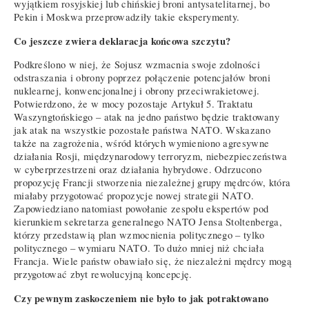
wyjątkiem rosyjskiej lub chińskiej broni antysatelitarnej, bo
Pekin i Moskwa przeprowadziły takie eksperymenty.
Co jeszcze zwiera deklaracja końcowa szczytu?
Podkreślono w niej, że Sojusz wzmacnia swoje zdolności
odstraszania i obrony poprzez połączenie potencjałów broni
nuklearnej, konwencjonalnej i obrony przeciwrakietowej.
Potwierdzono, że w mocy pozostaje Artykuł 5. Traktatu
Waszyngtońskiego – atak na jedno państwo będzie traktowany
jak atak na wszystkie pozostałe państwa NATO. Wskazano
także na zagrożenia, wśród których wymieniono agresywne
działania Rosji, międzynarodowy terroryzm, niebezpieczeństwa
w cyberprzestrzeni oraz działania hybrydowe. Odrzucono
propozycję Francji stworzenia niezależnej grupy mędrców, która
miałaby przygotować propozycje nowej strategii NATO.
Zapowiedziano natomiast powołanie zespołu ekspertów pod
kierunkiem sekretarza generalnego NATO Jensa Stoltenberga,
którzy przedstawią plan wzmocnienia politycznego – tylko
politycznego – wymiaru NATO. To dużo mniej niż chciała
Francja. Wiele państw obawiało się, że niezależni mędrcy mogą
przygotować zbyt rewolucyjną koncepcję.
Czy pewnym zaskoczeniem nie było to jak potraktowano