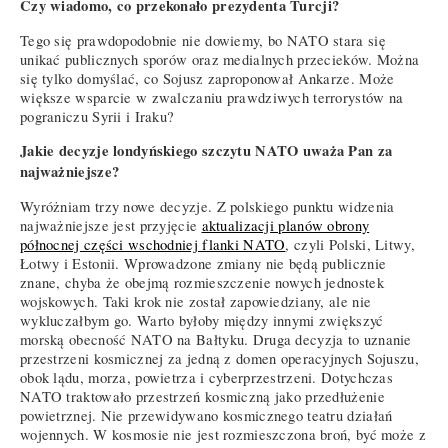
Czy wiadomo, co przekonało prezydenta Turcji?
Tego się prawdopodobnie nie dowiemy, bo NATO stara się
unikać publicznych sporów oraz medialnych przecieków. Można
się tylko domyślać, co Sojusz zaproponował Ankarze. Może
większe wsparcie w zwalczaniu prawdziwych terrorystów na
pograniczu Syrii i Iraku?
Jakie decyzje londyńskiego szczytu NATO uważa Pan za
najważniejsze?
Wyróżniam trzy nowe decyzje. Z polskiego punktu widzenia
najważniejsze jest przyjęcie
aktualizacji planów obrony
północnej części wschodniej flanki NATO
, czyli Polski, Litwy,
Łotwy i Estonii. Wprowadzone zmiany nie będą publicznie
znane, chyba że obejmą rozmieszczenie nowych jednostek
wojskowych. Taki krok nie został zapowiedziany, ale nie
wykluczałbym go. Warto byłoby między innymi zwiększyć
morską obecność NATO na Bałtyku. Druga decyzja to uznanie
przestrzeni kosmicznej za jedną z domen operacyjnych Sojuszu,
obok lądu, morza, powietrza i cyberprzestrzeni. Dotychczas
NATO traktowało przestrzeń kosmiczną jako przedłużenie
powietrznej. Nie przewidywano kosmicznego teatru działań
wojennych. W kosmosie nie jest rozmieszczona broń, być może z