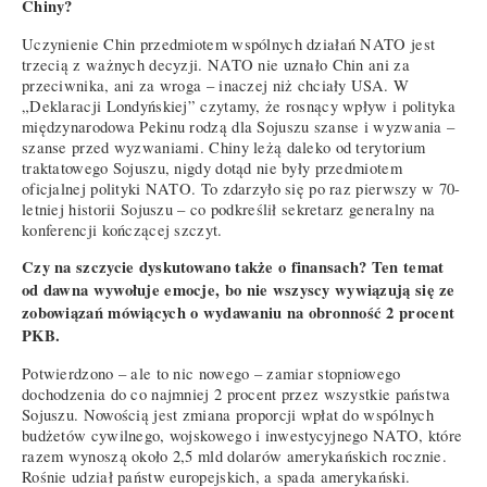
Chiny?
Uczynienie Chin przedmiotem wspólnych działań NATO jest
trzecią z ważnych decyzji. NATO nie uznało Chin ani za
przeciwnika, ani za wroga – inaczej niż chciały USA. W
„Deklaracji Londyńskiej” czytamy, że rosnący wpływ i polityka
międzynarodowa Pekinu rodzą dla Sojuszu szanse i wyzwania –
szanse przed wyzwaniami. Chiny leżą daleko od terytorium
traktatowego Sojuszu, nigdy dotąd nie były przedmiotem
oficjalnej polityki NATO. To zdarzyło się po raz pierwszy w 70-
letniej historii Sojuszu – co podkreślił sekretarz generalny na
konferencji kończącej szczyt.
Czy na szczycie dyskutowano także o finansach? Ten temat
od dawna wywołuje emocje, bo nie wszyscy wywiązują się ze
zobowiązań mówiących o wydawaniu na obronność 2 procent
PKB.
Potwierdzono – ale to nic nowego – zamiar stopniowego
dochodzenia do co najmniej 2 procent przez wszystkie państwa
Sojuszu. Nowością jest zmiana proporcji wpłat do wspólnych
budżetów cywilnego, wojskowego i inwestycyjnego NATO, które
razem wynoszą około 2,5 mld dolarów amerykańskich rocznie.
Rośnie udział państw europejskich, a spada amerykański.