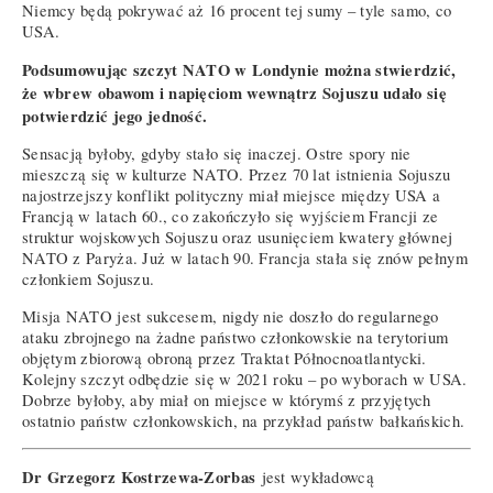
Niemcy będą pokrywać aż 16 procent tej sumy – tyle samo, co
USA.
Podsumowując szczyt NATO w Londynie można stwierdzić,
że wbrew obawom i napięciom wewnątrz Sojuszu udało się
potwierdzić jego jedność.
Sensacją byłoby, gdyby stało się inaczej. Ostre spory nie
mieszczą się w kulturze NATO. Przez 70 lat istnienia Sojuszu
najostrzejszy konflikt polityczny miał miejsce między USA a
Francją w latach 60., co zakończyło się wyjściem Francji ze
struktur wojskowych Sojuszu oraz usunięciem kwatery głównej
NATO z Paryża. Już w latach 90. Francja stała się znów pełnym
członkiem Sojuszu.
Misja NATO jest sukcesem, nigdy nie doszło do regularnego
ataku zbrojnego na żadne państwo członkowskie na terytorium
objętym zbiorową obroną przez Traktat Północnoatlantycki.
Kolejny szczyt odbędzie się w 2021 roku – po wyborach w USA.
Dobrze byłoby, aby miał on miejsce w którymś z przyjętych
ostatnio państw członkowskich, na przykład państw bałkańskich.
Dr Grzegorz Kostrzewa-Zorbas
jest wykładowcą