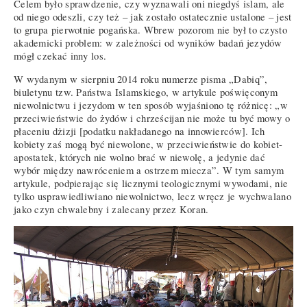
Celem było sprawdzenie, czy wyznawali oni niegdyś islam, ale
od niego odeszli, czy też – jak zostało ostatecznie ustalone – jest
to grupa pierwotnie pogańska. Wbrew pozorom nie był to czysto
akademicki problem: w zależności od wyników badań jezydów
mógł czekać inny los.
W wydanym w sierpniu 2014 roku numerze pisma „Dabiq”,
biuletynu tzw. Państwa Islamskiego, w artykule poświęconym
niewolnictwu i jezydom w ten sposób wyjaśniono tę różnicę: „w
przeciwieństwie do żydów i chrześcijan nie może tu być mowy o
płaceniu dżizji [podatku nakładanego na innowierców]. Ich
kobiety zaś mogą być niewolone, w przeciwieństwie do kobiet-
apostatek, których nie wolno brać w niewolę, a jedynie dać
wybór między nawróceniem a ostrzem miecza”. W tym samym
artykule, podpierając się licznymi teologicznymi wywodami, nie
tylko usprawiedliwiano niewolnictwo, lecz wręcz je wychwalano
jako czyn chwalebny i zalecany przez Koran.