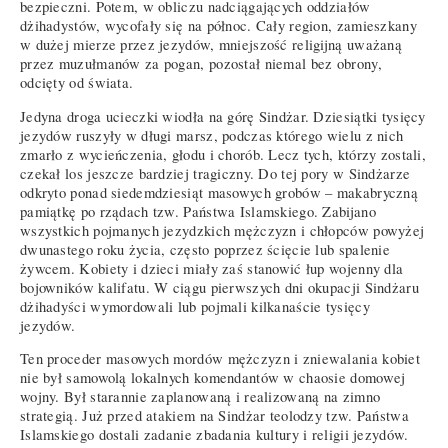
bezpieczni. Potem, w obliczu nadciągających oddziałów
dżihadystów, wycofały się na północ. Cały region, zamieszkany
w dużej mierze przez jezydów, mniejszość religijną uważaną
przez muzułmanów za pogan, pozostał niemal bez obrony,
odcięty od świata.
Jedyna droga ucieczki wiodła na górę Sindżar. Dziesiątki tysięcy
jezydów ruszyły w długi marsz, podczas którego wielu z nich
zmarło z wycieńczenia, głodu i chorób. Lecz tych, którzy zostali,
czekał los jeszcze bardziej tragiczny. Do tej pory w Sindżarze
odkryto ponad siedemdziesiąt masowych grobów – makabryczną
pamiątkę po rządach tzw. Państwa Islamskiego. Zabijano
wszystkich pojmanych jezydzkich mężczyzn i chłopców powyżej
dwunastego roku życia, często poprzez ścięcie lub spalenie
żywcem. Kobiety i dzieci miały zaś stanowić łup wojenny dla
bojowników kalifatu. W ciągu pierwszych dni okupacji Sindżaru
dżihadyści wymordowali lub pojmali kilkanaście tysięcy
jezydów.
Ten proceder masowych mordów mężczyzn i zniewalania kobiet
nie był samowolą lokalnych komendantów w chaosie domowej
wojny. Był starannie zaplanowaną i realizowaną na zimno
strategią. Już przed atakiem na Sindżar teolodzy tzw. Państwa
Islamskiego dostali zadanie zbadania kultury i religii jezydów.