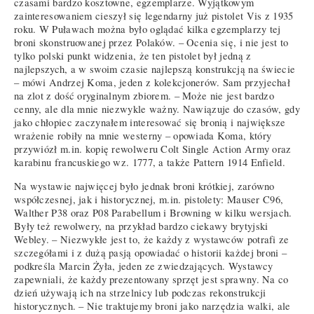
czasami bardzo kosztowne, egzemplarze. Wyjątkowym
zainteresowaniem cieszył się legendarny już pistolet Vis z 1935
roku. W Puławach można było oglądać kilka egzemplarzy tej
broni skonstruowanej przez Polaków. – Ocenia się, i nie jest to
tylko polski punkt widzenia, że ten pistolet był jedną z
najlepszych, a w swoim czasie najlepszą konstrukcją na świecie
– mówi Andrzej Koma, jeden z kolekcjonerów. Sam przyjechał
na zlot z dość oryginalnym zbiorem. – Może nie jest bardzo
cenny, ale dla mnie niezwykle ważny. Nawiązuje do czasów, gdy
jako chłopiec zaczynałem interesować się bronią i największe
wrażenie robiły na mnie westerny – opowiada Koma, który
przywiózł m.in. kopię rewolweru Colt Single Action Army oraz
karabinu francuskiego wz. 1777, a także Pattern 1914 Enfield.
Na wystawie najwięcej było jednak broni krótkiej, zarówno
współczesnej, jak i historycznej, m.in. pistolety: Mauser C96,
Walther P38 oraz P08 Parabellum i Browning w kilku wersjach.
Były też rewolwery, na przykład bardzo ciekawy brytyjski
Webley. – Niezwykłe jest to, że każdy z wystawców potrafi ze
szczegółami i z dużą pasją opowiadać o historii każdej broni –
podkreśla Marcin Żyła, jeden ze zwiedzających. Wystawcy
zapewniali, że każdy prezentowany sprzęt jest sprawny. Na co
dzień używają ich na strzelnicy lub podczas rekonstrukcji
historycznych. – Nie traktujemy broni jako narzędzia walki, ale