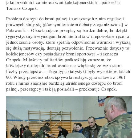
jako przedmiot zainteresowań kolekcjonerskich – podkreśla
Tomasz Czopek.
Problem dostępu do broni palnej i związanych z nim regulacji
prawnych stały się głównym tematem debaty zorganizowanej w
Puławach. – Obowiązujące przepisy są bardzo dobre, bo dzięki
rygorystycznym wymogom broń nie trafia w niepowołane ręce, a
jednocześnie osoby, które spełnią odpowiednie warunki i wykażą
się dużą motywacją, dostają pozwolenie. Przeważnie dotyczy to
kolekcjonerów czy posiadaczy broni sportowej – zaznacza
Czopek. Miłośnicy militariów podkreślają zarazem, że
łatwiejszy dostęp do broni wcale nie wiąże się ze wzrostem
liczby przestępstw. – Tego typu statystyki były wysokie w latach
90. Wtedy przecież obowiązywała restrykcyjna ustawa z 1961
roku i mimo znacznie bardziej utrudnionego dostępu do broni
palnej, przestępcy i tak ją posiadali – przekonuje Czopek.