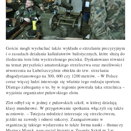
Goście mogli wysłuchać także wykładu o strzelaniu precyzyjnym
i o zasadach działania kalkulatorów balistycznych, które służą do
śledzenia toru lotu wystrzelonego pocisku. Dyskutowano również
na temat przyszłości amatorskiego strzelectwa oraz możliwości
utworzenia na Lubelszczyźnie obiektu do tzw. strzelania
długodystansowego na 300, 600 czy 1200 metrów. – W Polsce
coraz więcej ludzi interesuje się właśnie tego rodzaju sportem.
Dlatego zabiegamy o to, by w regionie powstała taka strzelnica –
wyjaśnia organizator puławskiego zlotu.
Zlot odbył się w jednej z puławskich szkół, w której działają
klasy mundurowe. W przygotowanie spotkania włączyli się także
uczniowie. – Tutejsza młodzież interesuje się strzelectwem,
jeździ na zawody i odnosi sukcesy. Zaangażowanie w
organizację takiego wydarzenia to także forma nauki – tłumaczy
Mariusz Marek, nauczyciel historii w Zespole Szkół nr 3 w