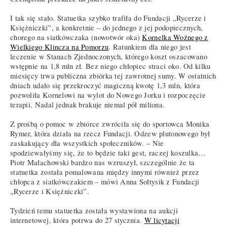
I tak się stało. Statuetka szybko trafiła do Fundacji „Rycerze i
Księżniczki”, a konkretnie – do jednego z jej podopiecznych,
chorego na siatkówczaka (nowotwór oka)
Kornelka Woźnego z
Wielkiego Klincza na Pomorzu
. Ratunkiem dla niego jest
leczenie w Stanach Zjednoczonych, którego koszt oszacowano
wstępnie na 1,8 mln zł. Bez niego chłopiec straci oko. Od kilku
miesięcy trwa publiczna zbiórka tej zawrotnej sumy. W ostatnich
dniach udało się przekroczyć magiczną kwotę 1,3 mln, która
pozwoliła Kornelowi na wylot do Nowego Jorku i rozpoczęcie
terapii. Nadal jednak brakuje niemal pół miliona.
Z prośbą o pomoc w zbiórce zwróciła się do sportowca Monika
Rymer, która działa na rzecz Fundacji. Odzew plutonowego był
zaskakujący dla wszystkich społeczników. – Nie
spodziewałyśmy się, że to będzie taki gest, raczej koszulka…
Piotr Małachowski bardzo nas wzruszył, szczególnie że ta
statuetka została pomalowana między innymi również przez
chłopca z siatkówczakiem – mówi Anna Sołtysik z Fundacji
„Rycerze i Księżniczki”.
Tydzień temu statuetka została wystawiona na aukcji
internetowej, która potrwa do 27 stycznia.
W licytacji