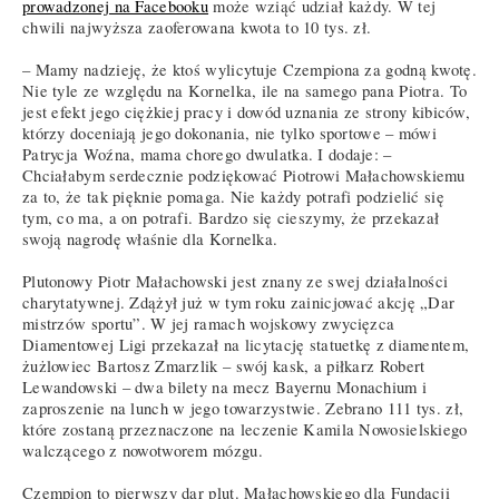
prowadzonej na Facebooku
może wziąć udział każdy. W tej
chwili najwyższa zaoferowana kwota to 10 tys. zł.
– Mamy nadzieję, że ktoś wylicytuje Czempiona za godną kwotę.
Nie tyle ze względu na Kornelka, ile na samego pana Piotra. To
jest efekt jego ciężkiej pracy i dowód uznania ze strony kibiców,
którzy doceniają jego dokonania, nie tylko sportowe – mówi
Patrycja Woźna, mama chorego dwulatka. I dodaje: –
Chciałabym serdecznie podziękować Piotrowi Małachowskiemu
za to, że tak pięknie pomaga. Nie każdy potrafi podzielić się
tym, co ma, a on potrafi. Bardzo się cieszymy, że przekazał
swoją nagrodę właśnie dla Kornelka.
Plutonowy Piotr Małachowski jest znany ze swej działalności
charytatywnej. Zdążył już w tym roku zainicjować akcję „Dar
mistrzów sportu”. W jej ramach wojskowy zwycięzca
Diamentowej Ligi przekazał na licytację statuetkę z diamentem,
żużlowiec Bartosz Zmarzlik – swój kask, a piłkarz Robert
Lewandowski – dwa bilety na mecz Bayernu Monachium i
zaproszenie na lunch w jego towarzystwie. Zebrano 111 tys. zł,
które zostaną przeznaczone na leczenie Kamila Nowosielskiego
walczącego z nowotworem mózgu.
Czempion to pierwszy dar plut. Małachowskiego dla Fundacji