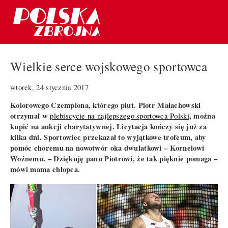
Wielkie serce wojskowego sportowca
wtorek, 24 stycznia 2017
Kolorowego Czempiona, którego plut. Piotr Małachowski
otrzymał w
, można
plebiscycie na najlepszego sportowca Polski
kupić na aukcji charytatywnej. Licytacja kończy się już za
kilka dni. Sportowiec przekazał to wyjątkowe trofeum, aby
pomóc choremu na nowotwór oka dwulatkowi – Kornelowi
Woźnemu. – Dziękuję panu Piotrowi, że tak pięknie pomaga –
mówi mama chłopca.