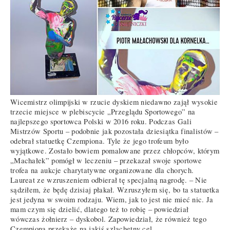
Wicemistrz olimpijski w rzucie dyskiem niedawno zajął wysokie
trzecie miejsce w plebiscycie „Przeglądu Sportowego” na
najlepszego sportowca Polski w 2016 roku. Podczas Gali
Mistrzów Sportu – podobnie jak pozostała dziesiątka finalistów –
odebrał statuetkę Czempiona. Tyle że jego trofeum było
wyjątkowe. Zostało bowiem pomalowane przez chłopców, którym
„Machałek” pomógł w leczeniu – przekazał swoje sportowe
trofea na aukcje charytatywne organizowane dla chorych.
Laureat ze wzruszeniem odbierał tę specjalną nagrodę. – Nie
sądziłem, że będę dzisiaj płakał. Wzruszyłem się, bo ta statuetka
jest jedyna w swoim rodzaju. Wiem, jak to jest nie mieć nic. Ja
mam czym się dzielić, dlatego też to robię – powiedział
wówczas żołnierz – dyskobol. Zapowiedział, że również tego
Czempiona przekaże na jakiś szlachetny cel.