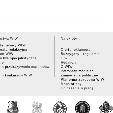
ictwa WIW
Na skróty
nternetowy WIW
rata redakcyjna
Oferta reklamowa
ism WIW
Buzdygany - regulamin
ctwa specjalistyczne
Linki
cje
Redakcja
in przekazywania materiałów
O WIW
Patronaty medialne
min konkursów WIW
Zamówienia publiczne
Platforma zakupowa WIW
Mapa strony
Ogłoszenia o pracę