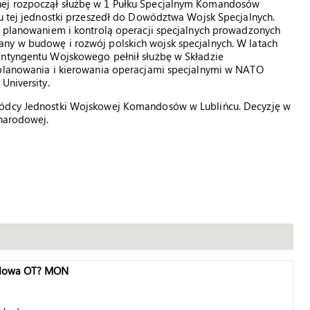
nej rozpoczął służbę w 1 Pułku Specjalnym Komandosów
bu tej jednostki przeszedł do Dowództwa Wojsk Specjalnych.
ie planowaniem i kontrolą operacji specjalnych prowadzonych
ny w budowę i rozwój polskich wojsk specjalnych. W latach
ontyngentu Wojskowego pełnił służbę w Składzie
 planowania i kierowania operacjami specjalnymi w NATO
University.
owódcy Jednostki Wojskowej Komandosów w Lublińcu. Decyzję w
 narodowej.
budowa OT? MON