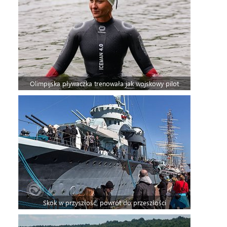
Olimpijska pływaczka trenowała jak wojskowy pilot
Skok w przyszłość, powrót do przeszłości