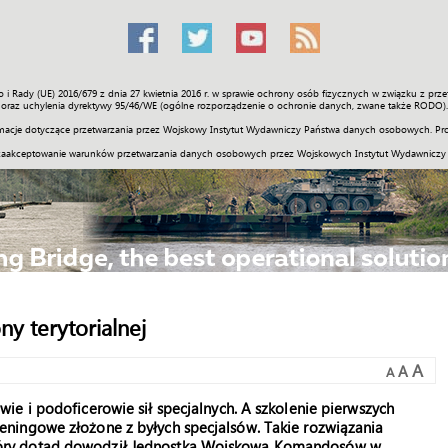
o i Rady (UE) 2016/679 z dnia 27 kwietnia 2016 r. w sprawie ochrony osób fizycznych w związku z 
Świat
Społeczność
Sport
Historia
Galerie
Wideo
ENGLI
oraz uchylenia dyrektywy 95/46/WE (ogólne rozporządzenie o ochronie danych, zwane także RODO).
acje dotyczące przetwarzania przez Wojskowy Instytut Wydawniczy Państwa danych osobowych. Pro
zaakceptowanie warunków przetwarzania danych osobowych przez Wojskowych Instytut Wydawniczy
y terytorialnej
A
A
A
e i podoficerowie sił specjalnych. A szkolenie pierwszych
ningowe złożone z byłych specjalsów. Takie rozwiązania
óry dotąd dowodził Jednostką Wojskową Komandosów w