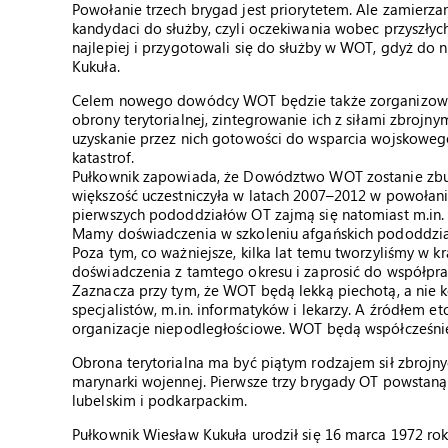
Powołanie trzech brygad jest priorytetem. Ale zamierz
kandydaci do służby, czyli oczekiwania wobec przyszłych 
najlepiej i przygotowali się do służby w WOT, gdyż do
Kukuła.
Celem nowego dowódcy WOT będzie także zorganizowan
obrony terytorialnej, zintegrowanie ich z siłami zbrojny
uzyskanie przez nich gotowości do wsparcia wojskowego 
katastrof.
Pułkownik zapowiada, że Dowództwo WOT zostanie zbudo
większość uczestniczyła w latach 2007–2012 w powołaniu
pierwszych pododdziałów OT zajmą się natomiast m.in. 
Mamy doświadczenia w szkoleniu afgańskich pododdział
Poza tym, co ważniejsze, kilka lat temu tworzyliśmy w kr
doświadczenia z tamtego okresu i zaprosić do współp
Zaznacza przy tym, że WOT będą lekką piechotą, a nie
specjalistów, m.in. informatyków i lekarzy. A źródłem 
organizacje niepodległościowe. WOT będą współcześni
Obrona terytorialna ma być piątym rodzajem sił zbrojnyc
marynarki wojennej. Pierwsze trzy brygady OT powstan
lubelskim i podkarpackim.
Pułkownik Wiesław Kukuła urodził się 16 marca 1972 rok