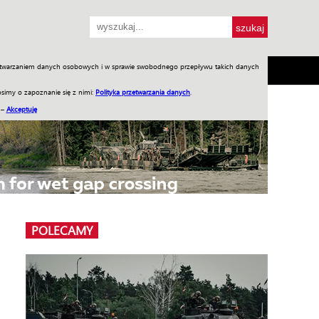
przetwarzaniem danych osobowych i w sprawie swobodnego przepływu takich danych
SH
SKLEP
Jednodniówki
Praca w WIW
simy o zapoznanie się z nimi:
Polityka przetwarzania danych
.
 –
Akceptuję
POLECAMY