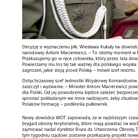
Decyzję o wyznaczeniu płk. Wiesława Kukuły na dowódcę
narodowej Antoni Macierewicz. – To istotny moment w hi
Przekazujemy go w ręce człowieka, który przez lata dowo
Powierzamy mu los tej tak ważnej dla polskiego wojska 
zagrożeń, jakie stoją przed Polską – mówił szef resortu.
Dotychczasowy szef Jednostki Wojskowej Komandosów w 
zaszczyt i wyzwanie. – Minister Antoni Macierewicz powi
dla Polski. Od jej powodzenia będzie zależeć bezpiecze
sprostać pokładanym we mnie nadziejom, żeby zbudować
Polaków formację – podkreśla pułkownik.
Nowy dowódca WOT zapowiada, że w najbliższym czasie
brygad obrony terytorialnej, które mają powstać na wsc
zajmować nadal dyrektor Biura ds. Utworzenia Obrony T
tym tygodniu rządowi zostanie przekazany projekt now