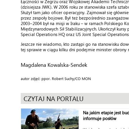
Łączności w Zegrzu oraz Wojskowej Akademii Technicz
(dzisiejsza JWK). W 2006 roku ze stanowiska szefa szta
Służył tam jako oficer operacyjny. Zajmował się główn
przez zespoły bojowe. Był też bezpośrednio zaangażowa
2003–2004 był na misji w Iraku – w ramach Polskiego K
Międzynarodowych Sił Stabilizacyjnych. Ukończył kursy
Special Operations HQ oraz US Joint Special Operations 
Jeszcze nie wiadomo, kto zastąpi go na stanowisku d
tej sprawie w ciągu kilku dni podejmie minister obrony
Magdalena Kowalska-Sendek
autor zdjęć: ppor. Robert Suchy/CO MON
CZYTAJ NA PORTALU
Na jakim etapie jest 
informuje posłów