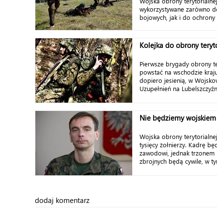
Wojska obrony terytorialne
wykorzystywane zarówno d
bojowych, jak i do ochrony 
Kolejka do obrony teryto
Pierwsze brygady obrony te
powstać na wschodzie kraj
dopiero jesienią, w Wojs
Uzupełnień na Lubelszczyźnie
Nie będziemy wojskiem 
Wojska obrony terytorialnej
tysięcy żołnierzy. Kadrę bę
zawodowi, jednak trzonem 
zbrojnych będą cywile, w ty
dodaj komentarz