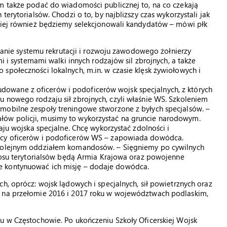
am także podać do wiadomości publicznej to, na co czekają
terytorialsów. Chodzi o to, by najbliższy czas wykorzystali jak
 niej również będziemy selekcjonowali kandydatów – mówi płk
ie systemu rekrutacji i rozwoju zawodowego żołnierzy
mi i systemami walki innych rodzajów sil zbrojnych, a także
społeczności lokalnych, m.in. w czasie klęsk żywiołowych i
wane z oficerów i podoficerów wojsk specjalnych, z których
 nowego rodzaju sił zbrojnych, czyli właśnie WS. Szkoleniem
mobilne zespoły treningowe stworzone z byłych specjalsów. –
ów policji, musimy to wykorzystać na gruncie narodowym.
aju wojska specjalne. Chcę wykorzystać zdolności i
racy oficerów i podoficerów WS – zapowiada dowódca.
 kolejnym oddziałem komandosów. – Sięgniemy po cywilnych
etosu terytorialsów będą Armia Krajowa oraz powojenne
e kontynuować ich misję – dodaje dowódca.
h, oprócz: wojsk lądowych i specjalnych, sił powietrznych oraz
ą na przełomie 2016 i 2017 roku w województwach podlaskim,
u w Częstochowie. Po ukończeniu Szkoły Oficerskiej Wojsk