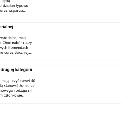
j będą
o działań typowo
oraz wsparcia...
rialnej
rytorialnej mają
u. Choć nabór ruszy
kowych Komendach
 coraz tłoczniej....
drugiej kategorii
 mają liczyć nawet 40
dą stanowić żołnierze
nowego rodzaju sił
m członkowie...