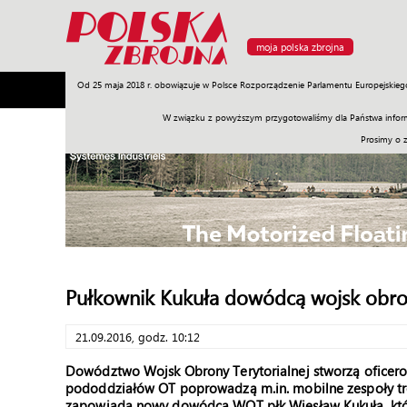
moja polska zbrojna
Od 25 maja 2018 r. obowiązuje w Polsce Rozporządzenie Parlamentu Europejskieg
Armia
Poligon
Sprzęt
Misje
Polityka
Prawo
W związku z powyższym przygotowaliśmy dla Państwa inform
Prosimy o 
Pułkownik Kukuła dowódcą wojsk obron
21.09.2016, godz. 10:12
Dowództwo Wojsk Obrony Terytorialnej stworzą oficerowi
pododdziałów OT poprowadzą m.in. mobilne zespoły tre
zapowiada nowy dowódca WOT płk Wiesław Kukuła, kt