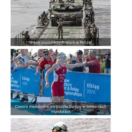
Więcej sojuszniczych wojsk w Polsce?
Czworo medalistów mistrzostw Europy w żołnierskich
mundurach