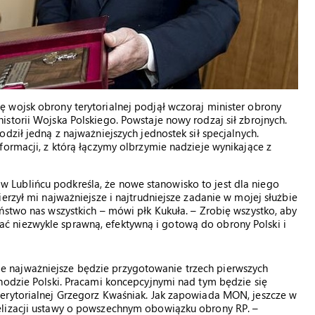
 wojsk obrony terytorialnej podjął wczoraj minister obrony
storii Wojska Polskiego. Powstaje nowy rodzaj sił zbrojnych.
dził jedną z najważniejszych jednostek sił specjalnych.
formacji, z którą łączymy olbrzymie nadzieje wynikające z
Lublińcu podkreśla, że nowe stanowisko to jest dla niego
erzył mi najważniejsze i najtrudniejsze zadanie w mojej służbie
ństwo nas wszystkich – mówi płk Kukuła. – Zrobię wszystko, aby
 niezwykle sprawną, efektywną i gotową do obrony Polski i
 najważniejsze będzie przygotowanie trzech pierwszych
hodzie Polski. Pracami koncepcyjnymi nad tym będzie się
erytorialnej Grzegorz Kwaśniak. Jak zapowiada MON, jeszcze w
elizacji ustawy o powszechnym obowiązku obrony RP. –