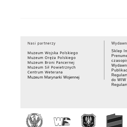
Nasi partnerzy
Wydawn
Sklep I
Muzeum Wojska Polskiego
Prenume
Muzeum Oręża Polskiego
czasop
Muzeum Broni Pancernej
Wydawni
Muzeum Sił Powietrznych
Publika
Centrum Weterana
Regulam
Muzeum Marynarki Wojennej
do WIW
Regula