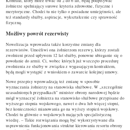
Kontrakt, który może trwać od 2 do 6 lat, będą podpisywać
żołnierze spełniający surowe kryteria zdrowotne, fizyczne i
merytoryczne. Chodzi tu nie tylko o posiadane umiejętności, ale
też standardy służby, aspiracje, wykształcenie czy sprawność
fizyczną.
Możliwy powrót rezerwisty
Nowelizacja wprowadza także korzystne zmiany dla
rezerwistów. Umożliwi ona żołnierzom rezerwy, którzy zostali
zwolnieni przed upływem 12 lat służby, ponowne ubieganie się o
powołanie do armii. Ci, wobec których już wszczęto procedurę
zwolnienia ze służby w związku z wygasającym kontraktem,
będą mogli wystąpić z wnioskiem o zawarcie kolejnej umowy.
Nowe przepisy wprowadzają też zmianę w sposobie
wyznaczania żołnierzy na stanowiska służbowe. W „szczególnie
uzasadnionych przypadkach” minister obrony narodowej będzie
mógł wyznaczyć żołnierza na stanowisko służbowe przypisane do
wyższego stopnia wojskowego, nawet o dwa lub więcej stopni,
bez konieczności mianowania go na wyższy stopień wojskowy.
Chodzi tu głównie o wojskowych mających specjalistyczną
wiedzę. – Takie rozwiązania mogą być wykorzystywane dla
usprawnienia funkcjonowania struktur kierowania resortu obrony