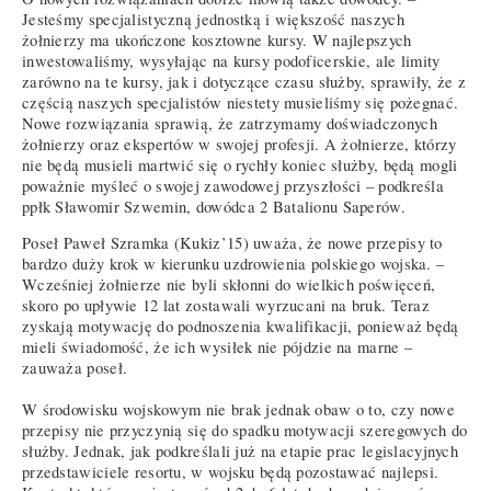
Jesteśmy specjalistyczną jednostką i większość naszych
żołnierzy ma ukończone kosztowne kursy. W najlepszych
inwestowaliśmy, wysyłając na kursy podoficerskie, ale limity
zarówno na te kursy, jak i dotyczące czasu służby, sprawiły, że z
częścią naszych specjalistów niestety musieliśmy się pożegnać.
Nowe rozwiązania sprawią, że zatrzymamy doświadczonych
żołnierzy oraz ekspertów w swojej profesji. A żołnierze, którzy
nie będą musieli martwić się o rychły koniec służby, będą mogli
poważnie myśleć o swojej zawodowej przyszłości – podkreśla
ppłk Sławomir Szwemin, dowódca 2 Batalionu Saperów.
Poseł Paweł Szramka (Kukiz’15) uważa, że nowe przepisy to
bardzo duży krok w kierunku uzdrowienia polskiego wojska. –
Wcześniej żołnierze nie byli skłonni do wielkich poświęceń,
skoro po upływie 12 lat zostawali wyrzucani na bruk. Teraz
zyskają motywację do podnoszenia kwalifikacji, ponieważ będą
mieli świadomość, że ich wysiłek nie pójdzie na marne –
zauważa poseł.
W środowisku wojskowym nie brak jednak obaw o to, czy nowe
przepisy nie przyczynią się do spadku motywacji szeregowych do
służby. Jednak, jak podkreślali już na etapie prac legislacyjnych
przedstawiciele resortu, w wojsku będą pozostawać najlepsi.