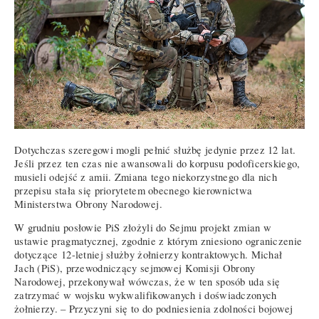
Dotychczas szeregowi mogli pełnić służbę jedynie przez 12 lat.
Jeśli przez ten czas nie awansowali do korpusu podoficerskiego,
musieli odejść z amii. Zmiana tego niekorzystnego dla nich
przepisu stała się priorytetem obecnego kierownictwa
Ministerstwa Obrony Narodowej.
W grudniu posłowie PiS złożyli do Sejmu projekt zmian w
ustawie pragmatycznej, zgodnie z którym zniesiono ograniczenie
dotyczące 12-letniej służby żołnierzy kontraktowych. Michał
Jach (PiS), przewodniczący sejmowej Komisji Obrony
Narodowej, przekonywał wówczas, że w ten sposób uda się
zatrzymać w wojsku wykwalifikowanych i doświadczonych
żołnierzy. – Przyczyni się to do podniesienia zdolności bojowej