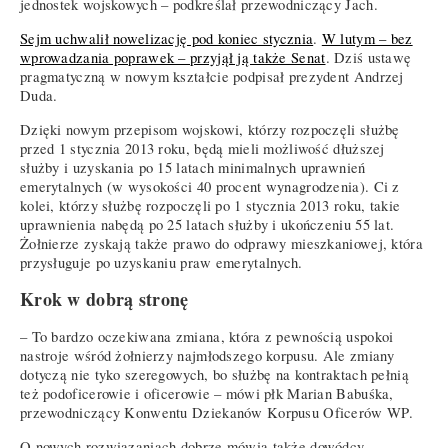
jednostek wojskowych – podkreślał przewodniczący Jach.
Sejm uchwalił nowelizację pod koniec stycznia
.
W lutym – bez
wprowadzania poprawek – przyjął ją także Senat
. Dziś ustawę
pragmatyczną w nowym kształcie podpisał prezydent Andrzej
Duda.
Dzięki nowym przepisom wojskowi, którzy rozpoczęli służbę
przed 1 stycznia 2013 roku, będą mieli możliwość dłuższej
służby i uzyskania po 15 latach minimalnych uprawnień
emerytalnych (w wysokości 40 procent wynagrodzenia). Ci z
kolei, którzy służbę rozpoczęli po 1 stycznia 2013 roku, takie
uprawnienia nabędą po 25 latach służby i ukończeniu 55 lat.
Żołnierze zyskają także prawo do odprawy mieszkaniowej, która
przysługuje po uzyskaniu praw emerytalnych.
Krok w dobrą stronę
– To bardzo oczekiwana zmiana, która z pewnością uspokoi
nastroje wśród żołnierzy najmłodszego korpusu. Ale zmiany
dotyczą nie tyko szeregowych, bo służbę na kontraktach pełnią
też podoficerowie i oficerowie – mówi płk Marian Babuśka,
przewodniczący Konwentu Dziekanów Korpusu Oficerów WP.
O nowych rozwiązaniach dobrze mówią także dowódcy. –