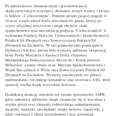
Po nabożeństwie ekumenicznym i przemówieniach
okolicznościowych uczestnicy obchodów złożyli wieńce i kwiaty
w hołdzie „Cichociemnym”. Pomimo niesprzyjającej pogody w
święcie wzięło udział wielu mieszkańców gminy, którzy po
części oficjalnej uroczystości mogli obejrzeć skoki
spadochronowe oraz inscenizację podjęcia "Cichociemnych" w
wykonaniu Fundacji Delta im. Cichociemnych i Spadochroniarzy
Polskich Sił Zbrojnych oraz Stowarzyszenia Polskich Sił
Zbrojnych na Zachodzie. W sali gimnastycznej gimnazjum w
Dębowcu zwiedzać można było wystawę militarną: ekspozycję
broni Pawła Mosznera z Fundacji Delta, eksponaty
Małopolskiego Stowarzyszenia Strzelców i Kolekcjonerów
Militariów, a także zbiory m.in. Muzeum Spadochroniarstwa i
Wojsk Specjalnych w Wiśle oraz Stowarzyszenia Polskich Sił
Zbrojnych na Zachodzie. Wystawę uatrakcyjniły też pokazy
multimedialne, tor małego komandosa oraz strzelnica ASG, które
sprawiły wielką frajdę wszystkim dzieciom.
Dodatkową atrakcję stanowiło też stoisko sprzedażowe AMW,
gdzie miłośnicy militariów mogli zaopatrzyć się w wycofany z
wojska sprzęt oraz elementy żołnierskiego umundurowania:
menażki, manierki, niezbędniki, lampy naftowe, rogatywki, a
także zapoznać z ofertą nieruchomości oraz terminami