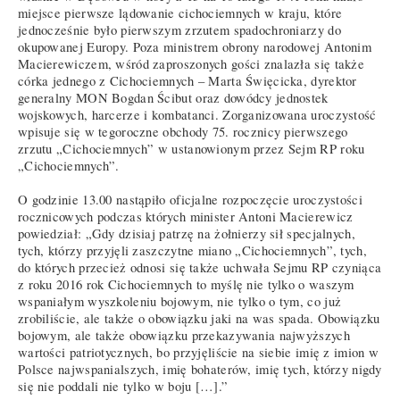
miejsce pierwsze lądowanie cichociemnych w kraju, które
jednocześnie było pierwszym zrzutem spadochroniarzy do
okupowanej Europy. Poza ministrem obrony narodowej Antonim
Macierewiczem, wśród zaproszonych gości znalazła się także
córka jednego z Cichociemnych – Marta Święcicka, dyrektor
generalny MON Bogdan Ścibut oraz dowódcy jednostek
wojskowych, harcerze i kombatanci. Zorganizowana uroczystość
wpisuje się w tegoroczne obchody 75. rocznicy pierwszego
zrzutu „Cichociemnych” w ustanowionym przez Sejm RP roku
„Cichociemnych”.
O godzinie 13.00 nastąpiło oficjalne rozpoczęcie uroczystości
rocznicowych podczas których minister Antoni Macierewicz
powiedział: „Gdy dzisiaj patrzę na żołnierzy sił specjalnych,
tych, którzy przyjęli zaszczytne miano „Cichociemnych”, tych,
do których przecież odnosi się także uchwała Sejmu RP czyniąca
z roku 2016 rok Cichociemnych to myślę nie tylko o waszym
wspaniałym wyszkoleniu bojowym, nie tylko o tym, co już
zrobiliście, ale także o obowiązku jaki na was spada. Obowiązku
bojowym, ale także obowiązku przekazywania najwyższych
wartości patriotycznych, bo przyjęliście na siebie imię z imion w
Polsce najwspanialszych, imię bohaterów, imię tych, którzy nigdy
się nie poddali nie tylko w boju […].”