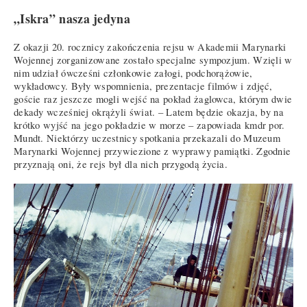
„Iskra” nasza jedyna
Z okazji 20. rocznicy zakończenia rejsu w Akademii Marynarki
Wojennej zorganizowane zostało specjalne sympozjum. Wzięli w
nim udział ówcześni członkowie załogi, podchorążowie,
wykładowcy. Były wspomnienia, prezentacje filmów i zdjęć,
goście raz jeszcze mogli wejść na pokład żaglowca, którym dwie
dekady wcześniej okrążyli świat. – Latem będzie okazja, by na
krótko wyjść na jego pokładzie w morze – zapowiada kmdr por.
Mundt. Niektórzy uczestnicy spotkania przekazali do Muzeum
Marynarki Wojennej przywiezione z wyprawy pamiątki. Zgodnie
przyznają oni, że rejs był dla nich przygodą życia.