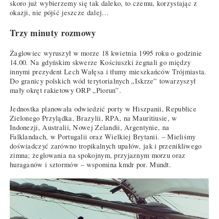
skoro już wybierzemy się tak daleko, to czemu, korzystając z
okazji, nie pójść jeszcze dalej…
Trzy minuty rozmowy
Żaglowiec wyruszył w morze 18 kwietnia 1995 roku o godzinie
14.00. Na gdyńskim skwerze Kościuszki żegnali go między
innymi prezydent Lech Wałęsa i tłumy mieszkańców Trójmiasta.
Do granicy polskich wód terytorialnych „Iskrze” towarzyszył
mały okręt rakietowy ORP „Piorun”.
Jednostka planowała odwiedzić porty w Hiszpanii, Republice
Zielonego Przylądka, Brazylii, RPA, na Mauritiusie, w
Indonezji, Australii, Nowej Zelandii, Argentynie, na
Falklandach, w Portugalii oraz Wielkiej Brytanii. – Mieliśmy
doświadczyć zarówno tropikalnych upałów, jak i przenikliwego
zimna; żeglowania na spokojnym, przyjaznym morzu oraz
huraganów i sztormów – wspomina kmdr por. Mundt.