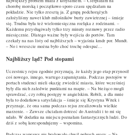
największy problem miała z kołysaniem. – Cierpiałam na
chorobę morską i początkowo sporo czasu spędzałam na
pokładzie. Nie tylko zresztą ja. Z grupą podchorążych
założyliśmy nawet klub miłośników burty zawietrznej – śmieje
się. Trudna była też wielomiesięczna rozłąka z rodzinami. –
Każdemu przysługiwały tylko trzy minuty rozmowy przez radio
miesięcznie. Dlatego ważne były wejścia do portów. Tam
czekały na nas listy od najbliższych – wyjaśnia kmdr por. Mundt.
– No i wreszcie można było choć trochę odespać…
Najbliższy ląd? Pod stopami
Uczestnicy rejsu zgodnie przyznają, że każdy jego etap przynosił
coś nowego, innego, wartego zapamiętania. Podczas postojów w
portach studenci mieli okazję zwiedzić miasta, które wcześniej
były dla nich zaledwie punktami na mapie. – Na bieżąco mogli
sprawdzać, czy robią postępy w angielskim. Robili, a dla mnie
była to dodatkowa satysfakcja – śmieje się Krystyna Witek i
przyznaje, że ona sama podczas rejsu zrealizowała wielkie
marzenie. – Zawsze chciałam dotrzeć do Australii i to mi się
udało. W dodatku na miejscu poznałam fantastycznych ludzi. Do
dziś z sobą korespondujemy – wspomina.
Podczas wyprawy nie brakowało chwil pełnych grozy. – Na