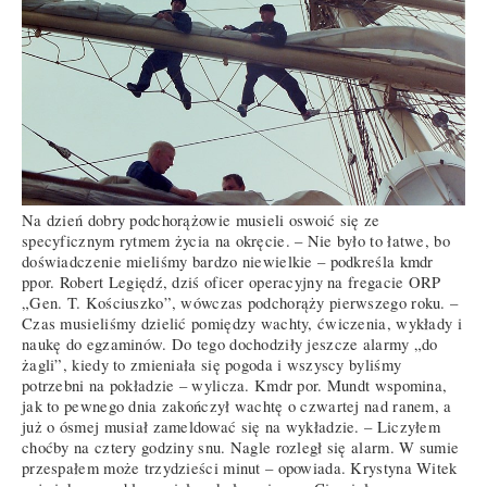
Na dzień dobry podchorążowie musieli oswoić się ze
specyficznym rytmem życia na okręcie. – Nie było to łatwe, bo
doświadczenie mieliśmy bardzo niewielkie – podkreśla kmdr
ppor. Robert Legiędź, dziś oficer operacyjny na fregacie ORP
„Gen. T. Kościuszko”, wówczas podchorąży pierwszego roku. –
Czas musieliśmy dzielić pomiędzy wachty, ćwiczenia, wykłady i
naukę do egzaminów. Do tego dochodziły jeszcze alarmy „do
żagli”, kiedy to zmieniała się pogoda i wszyscy byliśmy
potrzebni na pokładzie – wylicza. Kmdr por. Mundt wspomina,
jak to pewnego dnia zakończył wachtę o czwartej nad ranem, a
już o ósmej musiał zameldować się na wykładzie. – Liczyłem
choćby na cztery godziny snu. Nagle rozległ się alarm. W sumie
przespałem może trzydzieści minut – opowiada. Krystyna Witek