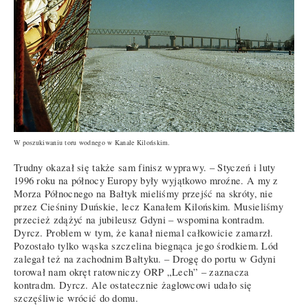
W poszukiwaniu toru wodnego w Kanale Kilońskim.
Trudny okazał się także sam finisz wyprawy. – Styczeń i luty
1996 roku na północy Europy były wyjątkowo mroźne. A my z
Morza Północnego na Bałtyk mieliśmy przejść na skróty, nie
przez Cieśniny Duńskie, lecz Kanałem Kilońskim. Musieliśmy
przecież zdążyć na jubileusz Gdyni – wspomina kontradm.
Dyrcz. Problem w tym, że kanał niemal całkowicie zamarzł.
Pozostało tylko wąska szczelina biegnąca jego środkiem. Lód
zalegał też na zachodnim Bałtyku. – Drogę do portu w Gdyni
torował nam okręt ratowniczy ORP „Lech” – zaznacza
kontradm. Dyrcz. Ale ostatecznie żaglowcowi udało się
szczęśliwie wrócić do domu.