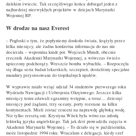
dalekim świecie. Tak szczęśliwego końca dobiegał jeden z
najbardziej niezwykłych projektów w dziejach Marynarki
Wojennej RP.
W drodze na nasz Everest
– Pogłoski o tym, że popłyniemy dookoła świata, krążyły przez
kilka miesięcy, ale żadna konkretna informacja do nas nie
docierała – wspomina kmdr por. Wojciech Mundt, obecnie
rzecznik Akademii Marynarki Wojennej, a wówczas świeżo
upieczony podchorąży. Wreszcie bomba wybuchła. – Rozpoczęła
się długa seria badań lekarskich, szczepień, dostaliśmy specjalne
mundury przystosowane do tropikalnych upałów.
W wyprawie miało wziąć udział 34 studentów pierwszego roku
Wydziału Nawigacji i Uzbrojenia Okrętowego. Jeszcze kilka
miesięcy temu zdawali egzaminy wstępne, a teraz… dziesięć
miesięcy pod żaglami, trzy oceany, porty rozsiane na kilku
kontynentach. Mieli zostać rzuceni na naprawdę głęboką wodę.
Nie tylko zresztą oni. Krystyna Witek była wówczas młodą
lektorką języka angielskiego. Tak jak dziś prowadziła zajęcia w
Akademii Marynarki Wojennej. – To działo się w październiku,
może listopadzie 1994 roku. Wracałam z delegacji, kiedy szef