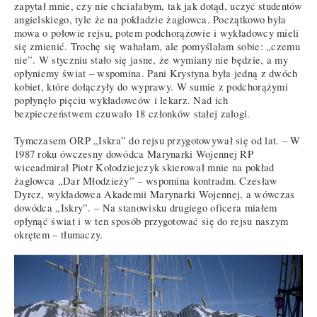
zapytał mnie, czy nie chciałabym, tak jak dotąd, uczyć studentów
angielskiego, tyle że na pokładzie żaglowca. Początkowo była
mowa o połowie rejsu, potem podchorążowie i wykładowcy mieli
się zmienić. Trochę się wahałam, ale pomyślałam sobie: „czemu
nie”. W styczniu stało się jasne, że wymiany nie będzie, a my
opłyniemy świat – wspomina. Pani Krystyna była jedną z dwóch
kobiet, które dołączyły do wyprawy. W sumie z podchorążymi
popłynęło pięciu wykładowców i lekarz. Nad ich
bezpieczeństwem czuwało 18 członków stałej załogi.
Tymczasem ORP „Iskra” do rejsu przygotowywał się od lat. – W
1987 roku ówczesny dowódca Marynarki Wojennej RP
wiceadmirał Piotr Kołodziejczyk skierował mnie na pokład
żaglowca „Dar Młodzieży” – wspomina kontradm. Czesław
Dyrcz, wykładowca Akademii Marynarki Wojennej, a wówczas
dowódca „Iskry”. – Na stanowisku drugiego oficera miałem
opłynąć świat i w ten sposób przygotować się do rejsu naszym
okrętem – tłumaczy.