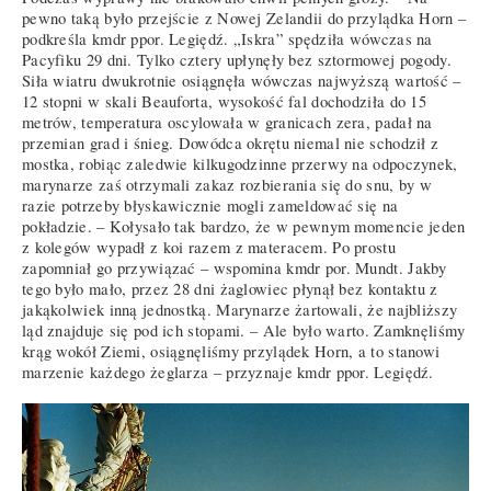
pewno taką było przejście z Nowej Zelandii do przylądka Horn –
podkreśla kmdr ppor. Legiędź. „Iskra” spędziła wówczas na
Pacyfiku 29 dni. Tylko cztery upłynęły bez sztormowej pogody.
Siła wiatru dwukrotnie osiągnęła wówczas najwyższą wartość –
12 stopni w skali Beauforta, wysokość fal dochodziła do 15
metrów, temperatura oscylowała w granicach zera, padał na
przemian grad i śnieg. Dowódca okrętu niemal nie schodził z
mostka, robiąc zaledwie kilkugodzinne przerwy na odpoczynek,
marynarze zaś otrzymali zakaz rozbierania się do snu, by w
razie potrzeby błyskawicznie mogli zameldować się na
pokładzie. – Kołysało tak bardzo, że w pewnym momencie jeden
z kolegów wypadł z koi razem z materacem. Po prostu
zapomniał go przywiązać – wspomina kmdr por. Mundt. Jakby
tego było mało, przez 28 dni żaglowiec płynął bez kontaktu z
jakąkolwiek inną jednostką. Marynarze żartowali, że najbliższy
ląd znajduje się pod ich stopami. – Ale było warto. Zamknęliśmy
krąg wokół Ziemi, osiągnęliśmy przylądek Horn, a to stanowi
marzenie każdego żeglarza – przyznaje kmdr ppor. Legiędź.