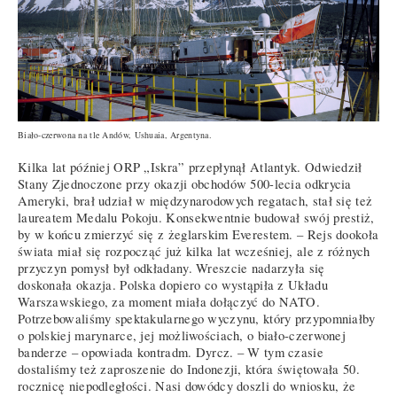
Biało-czerwona na tle Andów, Ushuaia, Argentyna.
Kilka lat później ORP „Iskra” przepłynął Atlantyk. Odwiedził
Stany Zjednoczone przy okazji obchodów 500-lecia odkrycia
Ameryki, brał udział w międzynarodowych regatach, stał się też
laureatem Medalu Pokoju. Konsekwentnie budował swój prestiż,
by w końcu zmierzyć się z żeglarskim Everestem. – Rejs dookoła
świata miał się rozpocząć już kilka lat wcześniej, ale z różnych
przyczyn pomysł był odkładany. Wreszcie nadarzyła się
doskonała okazja. Polska dopiero co wystąpiła z Układu
Warszawskiego, za moment miała dołączyć do NATO.
Potrzebowaliśmy spektakularnego wyczynu, który przypomniałby
o polskiej marynarce, jej możliwościach, o biało-czerwonej
banderze – opowiada kontradm. Dyrcz. – W tym czasie
dostaliśmy też zaproszenie do Indonezji, która świętowała 50.
rocznicę niepodległości. Nasi dowódcy doszli do wniosku, że