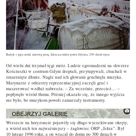
Bałtyk i jego uroki zimową porą, Iskra na redzie portu Gdynia, 299 dzień rejsu.
Od wielu dni trzymał tęgi mróz. Ludzie zgromadzeni na skwerze
Kościuszki w centrum Gdyni dreptali, przytupywali, chuchali w
zmarznięte dłonie. Nagle nad ich głowami gruchnęła muzyka.
Marynarze z orkiestry reprezentacyjnej zaczęli grać i
maszerować wzdłuż nabrzeża. – Za wcześnie, przecież… –
popłynęło wśród tłumu. Później okazało się, że innego wyjścia
nie było, bo muzykom powoli zamarzały instrumenty.
Wreszcie na horyzoncie pojawiły się długo wyczekiwane okręty,
a wśród nich ten najważniejszy – żaglowiec ORP „Iskra”. Był
10 lutego 1996 roku, a on wracał do domu po 300 dniach w