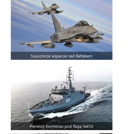
Sojusznicze wsparcie nad Bałtykiem
Pierwszy Kormoran pod flagą NATO