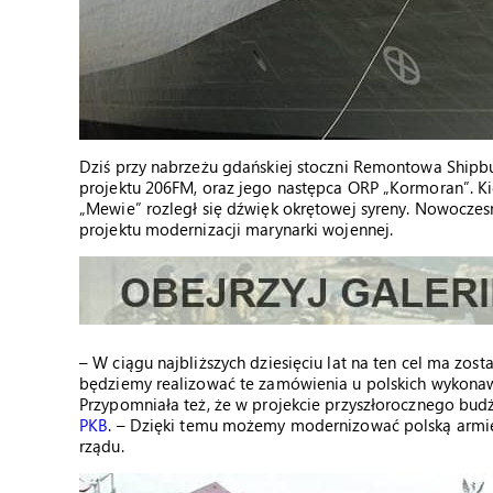
Dziś przy nabrzeżu gdańskiej stoczni Remontowa Shipbu
projektu 206FM, oraz jego następca ORP „Kormoran”. Ki
„Mewie” rozległ się dźwięk okrętowej syreny. Nowoczesn
projektu modernizacji marynarki wojennej.
– W ciągu najbliższych dziesięciu lat na ten cel ma zost
będziemy realizować te zamówienia u polskich wykonaw
Przypomniała też, że w projekcie przyszłorocznego bud
PKB
. – Dzięki temu możemy modernizować polską armi
rządu.