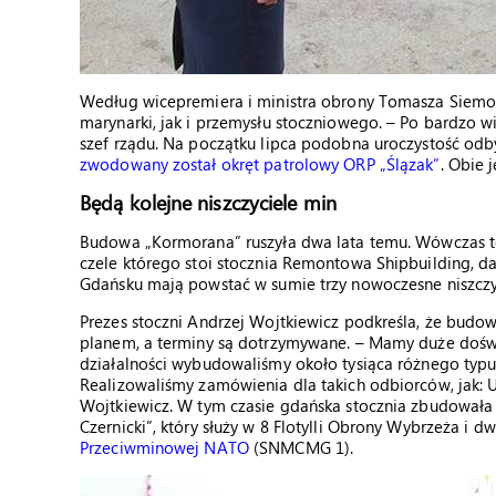
Według wicepremiera i ministra obrony Tomasza Siemoni
marynarki, jak i przemysłu stoczniowego. – Po bardzo w
szef rządu. Na początku lipca podobna uroczystość odb
zwodowany został okręt patrolowy ORP „Ślązak”
. Obie 
Będą kolejne niszczyciele min
Budowa „Kormorana” ruszyła dwa lata temu. Wówczas to
czele którego stoi stocznia Remontowa Shipbuilding, d
Gdańsku mają powstać w sumie trzy nowoczesne niszczyci
Prezes stoczni Andrzej Wojtkiewicz podkreśla, że bud
planem, a terminy są dotrzymywane. – Mamy duże doświa
działalności wybudowaliśmy około tysiąca różnego typu 
Realizowaliśmy zamówienia dla takich odbiorców, jak: 
Wojtkiewicz. W tym czasie gdańska stocznia zbudował
Czernicki”, który służy w 8 Flotylli Obrony Wybrzeża i 
Przeciwminowej NATO
(SNMCMG 1).