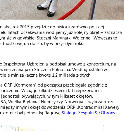
aka, rok 2015 przejdzie do historii zarówno polskiej
ielu latach oczekiwania wodujemy już kolejny okręt – zaznacza
yła się w gdyńskiej Stoczni Marynarki Wojennej. Wówczas to
jednostki wejdą do służby w przyszłym roku.
 Inspektorat Uzbrojenia podpisał umowę z konsorcjum, na
awniej znana jako Stocznia Północna. Według ustaleń w
ele min za łączną kwotę 1,2 miliarda złotych.
owa ORP „Kormoran” od początku przebiegała zgodnie z
dczenie. W ciągu kilkudziesięciu lat nieprzerwanej
jednostek pływających, w tym kilkaset okrętów.
USA, Wielka Brytania, Niemcy czy Norwegia – wylicza prezes
a między innymi okręt dowodzenia ORP „Kontradmirał Xawery
dwukrotnie był jednostką flagową
Stałego Zespołu Sił Obrony