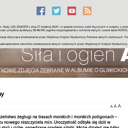
o i Rady (UE) 2016/679 z dnia 27 kwietnia 2016 r. w sprawie ochrony osób fizycznych w związku z 
Świat
Społeczność
Sport
Historia
Galerie
Wideo
ENGLI
oraz uchylenia dyrektywy 95/46/WE (ogólne rozporządzenie o ochronie danych, zwane także RODO).
acje dotyczące przetwarzania przez Wojskowy Instytut Wydawniczy Państwa danych osobowych. Pro
zaakceptowanie warunków przetwarzania danych osobowych przez Wojskowych Instytut Wydawniczy
ny
A
A
A
eństwo żeglugi na trasach morskich i morskich poligonach –
 nowego niszczyciela min. Uroczystość odbyła się dziś w
ali i ciche, napędzane prądem silniki. Może działać nie tylko