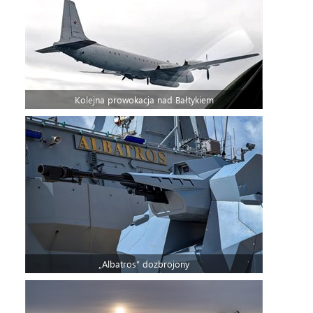
Kolejna prowokacja nad Bałtykiem
„Albatros” dozbrojony