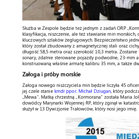
Służba w Zespole będzie też jednym z zadań ORP „Korm
klasyfikacja, niszczenie, ale też stawianie min morskic
kluczowych szlaków żeglugowych. Bezpieczeństwo jednos
który został zbudowany z amagnetycznej stali oraz cic
długość 58,5 metra oraz szerokość 10,3 metra. Zostani
sonary, zdalnie sterowane pojazdy podwodne, 23-mm ar
konstruowaną właśnie armatę kalibru 35 mm, a także d
Załoga i próby morskie
Załoga nowego niszczyciela min będzie liczyła 45 ofic
jej czele stanie
kmdr ppor. Michał Dziugan
, który podc
„Mewa”. Matką chrzestną „Kormorana” została Maria Jo
dowódcy Marynarki Wojennej RP, który zginął w katast
służył w 13 Dywizjonie Trałowców, który nosi jego imię.