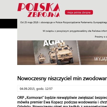
moja polska zbrojna
Od 25 maja 2018 r. obowiązuje w Polsce Rozporządzenie Parlamentu Europejskieg
Armia
Poligon
Sprzęt
Misje
Polityka
Prawo
W związku z powyższym przygotowaliśmy dla Państwa inform
Prosimy o 
Nowoczesny niszczyciel min zwodowa
04.09.2015, godz. 12:57
ORP „Kormoran” będzie niewątpliwie zwiększać bezpiecz
mówiła premier Ewa Kopacz podczas wodowania i chrztu
Gdańsku. Nowoczesny okręt ma kadłub z amagnetycznej st