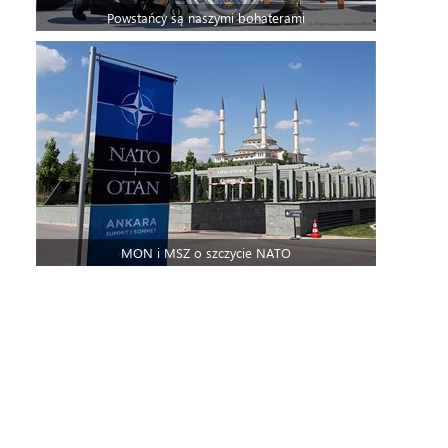
Powstańcy są naszymi bohaterami
MON i MSZ o szczycie NATO