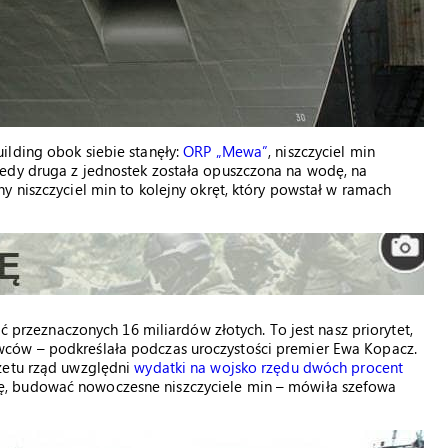
ilding obok siebie stanęły:
ORP „Mewa”
, niszczyciel min
edy druga z jednostek została opuszczona na wodę, na
y niszczyciel min to kolejny okręt, który powstał w ramach
ać przeznaczonych 16 miliardów złotych. To jest nasz priorytet,
ców – podkreślała podczas uroczystości premier Ewa Kopacz.
żetu rząd uwzględni
wydatki na wojsko rzędu dwóch procent
ę, budować nowoczesne niszczyciele min – mówiła szefowa