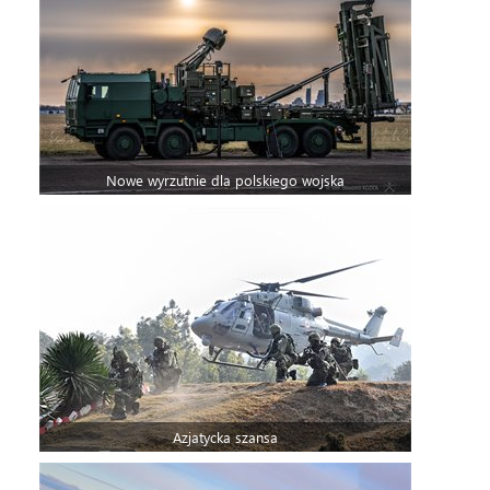
Nowe wyrzutnie dla polskiego wojska
Azjatycka szansa