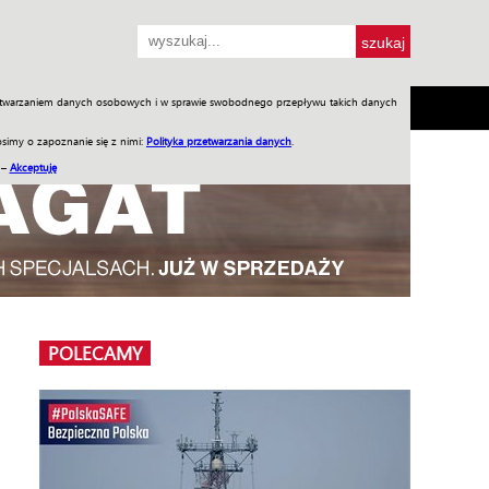
przetwarzaniem danych osobowych i w sprawie swobodnego przepływu takich danych
SH
SKLEP
Jednodniówki
Praca w WIW
simy o zapoznanie się z nimi:
Polityka przetwarzania danych
.
 –
Akceptuję
POLECAMY