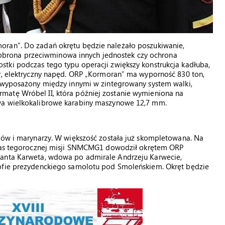
oran”. Do zadań okrętu będzie należało poszukiwanie,
h, obrona przeciwminowa innych jednostek czy ochrona
tki podczas tego typu operacji zwiększy konstrukcja kadłuba,
hy, elektryczny napęd. ORP „Kormoran” ma wyporność 830 ton,
e wyposażony między innymi w zintegrowany system walki,
matę Wróbel II, która później zostanie wymieniona na
wa wielkokalibrowe karabiny maszynowe 12,7 mm.
erów i marynarzy. W większość została już skompletowana. Na
zas tegorocznej misji SNMCMG1 dowodził okrętem ORP
lanta Karweta, wdowa po admirale Andrzeju Karwecie,
rofie prezydenckiego samolotu pod Smoleńskiem. Okręt będzie