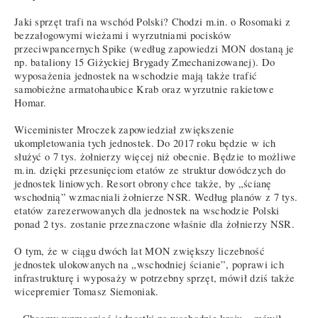
Jaki sprzęt trafi na wschód Polski? Chodzi m.in. o Rosomaki z
bezzałogowymi wieżami i wyrzutniami pocisków
przeciwpancernych Spike (według zapowiedzi MON dostaną je
np. bataliony 15 Giżyckiej Brygady Zmechanizowanej). Do
wyposażenia jednostek na wschodzie mają także trafić
samobieżne armatohaubice Krab oraz wyrzutnie rakietowe
Homar.
Wiceminister Mroczek zapowiedział zwiększenie
ukompletowania tych jednostek. Do 2017 roku będzie w ich
służyć o 7 tys. żołnierzy więcej niż obecnie. Będzie to możliwe
m.in. dzięki przesunięciom etatów ze struktur dowódczych do
jednostek liniowych. Resort obrony chce także, by „ścianę
wschodnią” wzmacniali żołnierze NSR. Według planów z 7 tys.
etatów zarezerwowanych dla jednostek na wschodzie Polski
ponad 2 tys. zostanie przeznaczone właśnie dla żołnierzy NSR.
O tym, że w ciągu dwóch lat MON zwiększy liczebność
jednostek ulokowanych na „wschodniej ścianie”, poprawi ich
infrastrukturę i wyposaży w potrzebny sprzęt, mówił dziś także
wicepremier Tomasz Siemoniak.