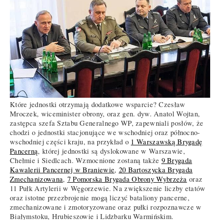
Które jednostki otrzymają dodatkowe wsparcie? Czesław
Mroczek, wiceminister obrony, oraz gen. dyw. Anatol Wojtan,
zastępca szefa Sztabu Generalnego WP, zapewniali posłów, że
chodzi o jednostki stacjonujące we wschodniej oraz północno-
wschodniej części kraju, na przykład o
1 Warszawską Brygadę
Pancerną
, której jednostki są dyslokowane w Warszawie,
Chełmie i Siedlcach. Wzmocnione zostaną także
9 Brygada
Kawalerii Pancernej w Braniewie
,
20 Bartoszycka Brygada
Zmechanizowana
,
7 Pomorska Brygada Obrony Wybrzeża
oraz
11 Pułk Artylerii w Węgorzewie. Na zwiększenie liczby etatów
oraz istotne przezbrojenie mogą liczyć bataliony pancerne,
zmechanizowane i zmotoryzowane oraz pułki rozpoznawcze w
Białymstoku, Hrubieszowie i Lidzbarku Warmińskim.