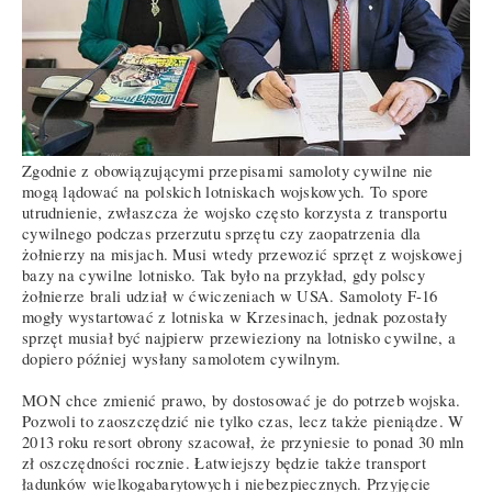
Zgodnie z obowiązującymi przepisami samoloty cywilne nie
mogą lądować na polskich lotniskach wojskowych. To spore
utrudnienie, zwłaszcza że wojsko często korzysta z transportu
cywilnego podczas przerzutu sprzętu czy zaopatrzenia dla
żołnierzy na misjach. Musi wtedy przewozić sprzęt z wojskowej
bazy na cywilne lotnisko. Tak było na przykład, gdy polscy
żołnierze brali udział w ćwiczeniach w USA. Samoloty F-16
mogły wystartować z lotniska w Krzesinach, jednak pozostały
sprzęt musiał być najpierw przewieziony na lotnisko cywilne, a
dopiero później wysłany samolotem cywilnym.
MON chce zmienić prawo, by dostosować je do potrzeb wojska.
Pozwoli to zaoszczędzić nie tylko czas, lecz także pieniądze. W
2013 roku resort obrony szacował, że przyniesie to ponad 30 mln
zł oszczędności rocznie. Łatwiejszy będzie także transport
ładunków wielkogabarytowych i niebezpiecznych. Przyjęcie