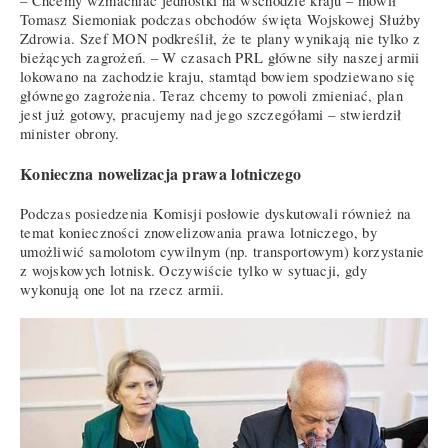
– Chcemy wzmacniać jednostki na wschodzie kraju – mówił
Tomasz Siemoniak podczas obchodów święta Wojskowej Służby
Zdrowia. Szef MON podkreślił, że te plany wynikają nie tylko z
bieżących zagrożeń. – W czasach PRL główne siły naszej armii
lokowano na zachodzie kraju, stamtąd bowiem spodziewano się
głównego zagrożenia. Teraz chcemy to powoli zmieniać, plan
jest już gotowy, pracujemy nad jego szczegółami – stwierdził
minister obrony.
Konieczna nowelizacja prawa lotniczego
Podczas posiedzenia Komisji posłowie dyskutowali również na
temat konieczności znowelizowania prawa lotniczego, by
umożliwić samolotom cywilnym (np. transportowym) korzystanie
z wojskowych lotnisk. Oczywiście tylko w sytuacji, gdy
wykonują one lot na rzecz armii.