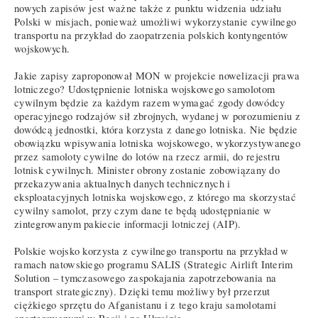
nowych zapisów jest ważne także z punktu widzenia udziału
Polski w misjach, ponieważ umożliwi wykorzystanie cywilnego
transportu na przykład do zaopatrzenia polskich kontyngentów
wojskowych.
Jakie zapisy zaproponował MON w projekcie nowelizacji prawa
lotniczego? Udostępnienie lotniska wojskowego samolotom
cywilnym będzie za każdym razem wymagać zgody dowódcy
operacyjnego rodzajów sił zbrojnych, wydanej w porozumieniu z
dowódcą jednostki, która korzysta z danego lotniska. Nie będzie
obowiązku wpisywania lotniska wojskowego, wykorzystywanego
przez samoloty cywilne do lotów na rzecz armii, do rejestru
lotnisk cywilnych. Minister obrony zostanie zobowiązany do
przekazywania aktualnych danych technicznych i
eksploatacyjnych lotniska wojskowego, z którego ma skorzystać
cywilny samolot, przy czym dane te będą udostępnianie w
zintegrowanym pakiecie informacji lotniczej (AIP).
Polskie wojsko korzysta z cywilnego transportu na przykład w
ramach natowskiego programu SALIS (Strategic Airlift Interim
Solution – tymczasowego zaspokajania zapotrzebowania na
transport strategiczny). Dzięki temu możliwy był przerzut
ciężkiego sprzętu do Afganistanu i z tego kraju samolotami