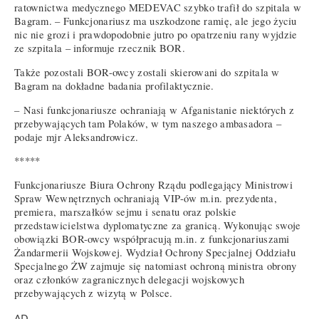
ratownictwa medycznego MEDEVAC szybko trafił do szpitala w
Bagram. – Funkcjonariusz ma uszkodzone ramię, ale jego życiu
nic nie grozi i prawdopodobnie jutro po opatrzeniu rany wyjdzie
ze szpitala – informuje rzecznik BOR.
Także pozostali BOR-owcy zostali skierowani do szpitala w
Bagram na dokładne badania profilaktycznie.
– Nasi funkcjonariusze ochraniają w Afganistanie niektórych z
przebywających tam Polaków, w tym naszego ambasadora –
podaje mjr Aleksandrowicz.
*****
Funkcjonariusze Biura Ochrony Rządu podlegający Ministrowi
Spraw Wewnętrznych ochraniają VIP-ów m.in. prezydenta,
premiera, marszałków sejmu i senatu oraz polskie
przedstawicielstwa dyplomatyczne za granicą. Wykonując swoje
obowiązki BOR-owcy współpracują m.in. z funkcjonariuszami
Żandarmerii Wojskowej. Wydział Ochrony Specjalnej Oddziału
Specjalnego ŻW zajmuje się natomiast ochroną ministra obrony
oraz członków zagranicznych delegacji wojskowych
przebywających z wizytą w Polsce.
AD