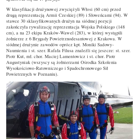
W klasyfikacji drużynowej zwyciężyli Włosi (60 cm) przed
drugą reprezentacją Armii Czeskiej (89) i Słoweńcami (94). W
stawce 30 sklasyfikowanych drużyn na siódmej pozycji
zakończyła rywalizację reprezentacja Wojska Polskiego (148
cm), a na 23 ekipa Kraków-Wawel (283), w której wystąpili
żołnierze z 6 Brygady Powietrznodesantowej z Krakowa. W
siódmej drużynie zawodów oprócz kpt. Moniki Sadowy-
Naumienia i st. szer. Rafała Filusa znaleźli się jeszcze: st. szer.
Piotr Kut, mł. chor. Maciej Lamentowicz i st. chor. Piotr
Augustyniak (wszyscy są żołnierzami Ośrodka Szkolenia
Wysokościowo-Ratowniczego i Spadochronowego Sił
Powietrznych w Poznaniu).