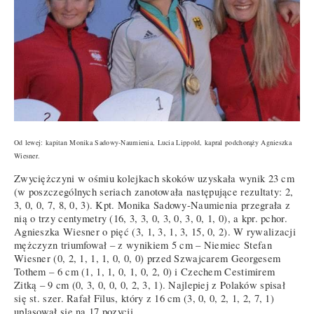
Od lewej: kapitan Monika Sadowy-Naumienia, Lucia Lippold, kapral podchorąży Agnieszka
Wiesner.
Zwyciężczyni w ośmiu kolejkach skoków uzyskała wynik 23 cm
(w poszczególnych seriach zanotowała następujące rezultaty: 2,
3, 0, 0, 7, 8, 0, 3). Kpt. Monika Sadowy-Naumienia przegrała z
nią o trzy centymetry (16, 3, 3, 0, 3, 0, 3, 0, 1, 0), a kpr. pchor.
Agnieszka Wiesner o pięć (3, 1, 3, 1, 3, 15, 0, 2). W rywalizacji
mężczyzn triumfował – z wynikiem 5 cm – Niemiec Stefan
Wiesner (0, 2, 1, 1, 1, 0, 0, 0) przed Szwajcarem Georgesem
Tothem – 6 cm (1, 1, 1, 0, 1, 0, 2, 0) i Czechem Cestimirem
Zitką – 9 cm (0, 3, 0, 0, 0, 2, 3, 1). Najlepiej z Polaków spisał
się st. szer. Rafał Filus, który z 16 cm (3, 0, 0, 2, 1, 2, 7, 1)
uplasował się na 17 pozycji.