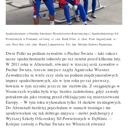
Spadochroniarze z Ośrodka Szkolenia Wysokościowo-Ratowniczego i Spadochronowego Sił
Powietrznych w Poznaniu, od lewej: st. szer. Rafał Filus, st. chor. Piotr Augustyniak, st.
szer. Piotr Kut i mł. chor. Maciej Lamentowicz. Fot. kpt. Monika Sadowy-Naumienia.
Dwie Polki na podium zawodów o Puchar Świata – taki sukces
nasze spadochroniarki odniosły po raz ostatni przed kilkoma laty.
W 2011 roku w Altenstadt, również w trzeciej serii zawodów o
Puchar Świata, trzecie miejsce zajęła Agnieszka Wiesner.
Zawodniczka ta wiele razy stała na podium międzynarodowych
imprez spadochronowych, ale w tym roku po raz pierwszy,
bowiem w tym sezonie jeszcze nie startowała. Z osiągniętego w
Niemczech wyniku była więc bardzo zadowolona, gdyż zawody
potraktowała jako trening przed zbliżającymi się mistrzostwami
Europy. – W tym roku wykonałam tylko 14 skoków treningowych.
Do Altenstadt bardziej pojechałam w ramach treningu i nie
spodziewałam się tak dobrego miejsca – mówi podchorąży z
Wyższej Szkoły Oficerskiej Sił Powietrznych w Dęblinie. –
Kolejne zawody o Puchar Świata we Włoszech również