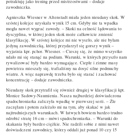
potraktuję jako trening przed mistrzostwami – dodaje
zawodniczka.
Agnieszka Wiesner w Altenstadt miała jeden nieudany skok. W
szóstej kolejce uzyskała wynik 15 cm. Gdyby nie ta wpadka
mogła nawet wygrać zawody. – Skoki na celność lądowania to
dyscyplina, w której jeden skok może całkowicie zmienić
klasyfikację. W szóstej kolejce mi nie wyszło, ale nie byłam
jedyną zawodniczką, której przydarzył się gorszy wynik –
wyjaśnia kpr. pchor. Wiesner. – Cieszę się, że mimo wszystko
udało mi się stanąć na podium. Warunki, w których przyszło nam
rywalizować były bardzo wymagające. Ciepłe i zimne masy
powietrza mieszały się, trafialiśmy na dosyć silne podmuchy
wiatru. A więc naprawdę trzeba było się starać i zachować
koncentrację – dodaje zawodniczka.
Nieudany skok przytrafił się również drugiej w klasyfikacji kpt.
Monice Sadowy-Naumienia. Nasza najbardziej doświadczona
spadochroniarka zaliczyła wpadkę w pierwszej serii. – Źle
zaczęłam i potem zależało mi na tym, aby skakać w jak
najtrudniejszych warunkach. W łatwych bowiem bardzo trudno
odrobić stratę 16 cm – mówi spadochroniarka. – Warunki do
skakania były bardzo ciężkie. Nie radzili sobie z nimi nawet
doświadczeni zawodnicy, którzy oddali już ponad 10 czy 15