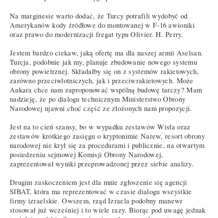
Na marginesie warto dodać, że Turcy potrafili wydobyć od
Amerykanów kody źródłowe do montowanej w F-16 awioniki
oraz prawo do modernizacji fregat typu Olivier. H. Perry.
Jestem bardzo ciekaw, jaką ofertę ma dla naszej armii Aselsan.
Turcja, podobnie jak my, planuje zbudowanie nowego systemu
obrony powietrznej. Składałby się on z systemów rakietowych,
zarówno przeciwlotniczych, jak i przeciwrakietowych. Może
Ankara chce nam zaproponować wspólną budowę tarczy? Mam
nadzieję, że po dialogu technicznym Ministerstwo Obrony
Narodowej ujawni choć część ze złożonych nam propozycji.
Jest na to cień szansy, bo w wypadku zestawów Wisła oraz
zestawów krótkiego zasięgu o kryptonimie Narew, resort obrony
narodowej nie krył się za procedurami i publicznie, na otwartym
posiedzeniu sejmowej Komisji Obrony Narodowej,
zaprezentował wyniki przeprowadzonej przez siebie analizy.
Drugim zaskoczeniem jest dla mnie zgłoszenie się agencji
SIBAT, która ma reprezentować w czasie dialogu wszystkie
firmy izraelskie. Owszem, rząd Izraela podobny manewr
stosował już wcześniej i to wiele razy. Biorąc pod uwagę jednak