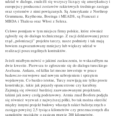
udział w dialogu, znaleźli się wszyscy liczący się amerykańscy i
europejscy producenci zestawów rakietowych średniego zasięgu
oraz systemów z nimi powiązanych. Są Amerykanie z Northrop
Grummana, Raytheona, Boeinga i MEADS, są Francuzi z
MBDA i Thalesa oraz Włosi z Selexa.
Celowo pomijam w tym miejscu firmy polskie, które również
zgłosiły się do dialogu technicznego. Z racji deklarowanej przez
rząd „polonizacji” projektu tarczy, nasze podmioty i tak mają
bowiem zagwarantowany mniejszy lub większy udział w
realizacji poszczególnych kontraktów.
Jeżeli miałbym mówić o jakimś zaskoczeniu, to wskazałbym na
dwie kwestie. Pierwsza to zgłoszenie się do dialogu tureckiego
Aselsana. Ankara, od kilku lat mocno inwestuje w prace
badawczo-rozwojowe nad nowym uzbrojeniem i sprzętem
wojskowym. Co bardzo istotne, Turcy rozwijają nie tylko proste
konstrukcje, takie jak pojazdy opancerzone czy karabiny.
Zajmują się również bardziej zaawansowanymi projektami,
takimi jak nowy czołg podstawowy. Armia znad Bosforu podjęła
się również wyzwań z najwyższej półki, bo tak można określić
między innymi projekt budowy własnych rakiet balistycznych o
zasięgu powyżej 2,5 tysiąca kilometrów czy przeznaczonych dla
samolotów pocisków o zasięgu prawie 200 kilometrów.