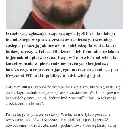
Izraelczycy zgłaszając rządową agencję SIBAT do dialogu
technicznego w sprawie zestawów rakietowych średniego
zasięgu, pokazują jak poważnie podchodzą do kontraktu na
budowę tarczy w Polsce. Dla izraelskich firm takie działanie
to jednak nie pierwszyzna. Rząd w Tel Awiwie od wielu lat
konsekwentnie wspiera rodzimy przemysł zbrojeniowy,
bardzo często reprezentując jego interesy za granicą – pisze
Krzysztof Wilewski, publicysta polski-zbrojnej.pl.
Gdybym musiał krótko podsumować listę firm, które zgłosiły się
do dialogu technicznego w sprawie zestawów Wisła, to pewnie
brzmiałoby ono: „są ci, którzy być powinni” albo: „większego
zaskoczenia nie ma”.
Pamiętając o tym, że zestawy Wisła, to nie tylko pociski i
wyrzutnie, ale również systemy radiolokacyjne, łączność i
dowodzenie, wśród czternastu podmiotów, które zgłosiły swój