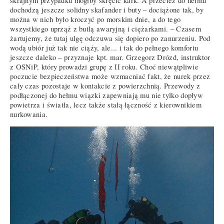
skrajnym przypadku mógłby skręcić kark. A przecież do hełmu
dochodzą jeszcze solidny skafander i buty – dociążone tak, by
można w nich było kroczyć po morskim dnie, a do tego
wszystkiego uprząż z butlą awaryjną i ciężarkami. – Czasem
żartujemy, że tutaj ulgę odczuwa się dopiero po zanurzeniu. Pod
wodą ubiór już tak nie ciąży, ale... i tak do pełnego komfortu
jeszcze daleko – przyznaje kpt. mar. Grzegorz Drózd, instruktor
z OSNiP, który prowadzi grupę z II roku. Choć niewątpliwie
poczucie bezpieczeństwa może wzmacniać fakt, że nurek przez
cały czas pozostaje w kontakcie z powierzchnią. Przewody z
podłączonej do hełmu wiązki zapewniają mu nie tylko dopływ
powietrza i światła, lecz także stałą łączność z kierownikiem
nurkowania.