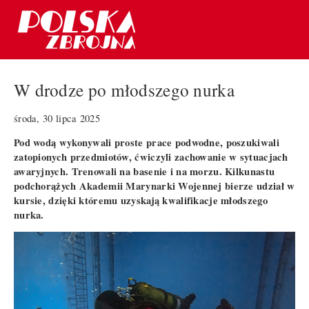
W drodze po młodszego nurka
środa, 30 lipca 2025
Pod wodą wykonywali proste prace podwodne, poszukiwali
zatopionych przedmiotów, ćwiczyli zachowanie w sytuacjach
awaryjnych. Trenowali na basenie i na morzu. Kilkunastu
podchorążych Akademii Marynarki Wojennej bierze udział w
kursie, dzięki któremu uzyskają kwalifikacje młodszego
nurka.