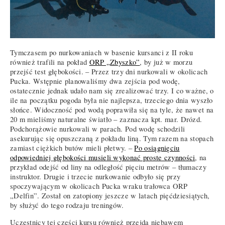
Tymczasem po nurkowaniach w basenie kursanci z II roku
również trafili na pokład
ORP „Zbyszko”
, by już w morzu
przejść test głębokości. – Przez trzy dni nurkowali w okolicach
Pucka. Wstępnie planowaliśmy dwa zejścia pod wodę,
ostatecznie jednak udało nam się zrealizować trzy. I co ważne, o
ile na początku pogoda była nie najlepsza, trzeciego dnia wyszło
słońce. Widoczność pod wodą poprawiła się na tyle, że nawet na
20 m mieliśmy naturalne światło – zaznacza kpt. mar. Drózd.
Podchorążowie nurkowali w parach. Pod wodę schodzili
asekurując się opuszczaną z pokładu liną. Tym razem na stopach
zamiast ciężkich butów mieli płetwy. –
Po osiągnięciu
odpowiedniej głębokości musieli wykonać proste czynności
, na
przykład odejść od liny na odległość pięciu metrów – tłumaczy
instruktor. Drugie i trzecie nurkowanie odbyło się przy
spoczywającym w okolicach Pucka wraku trałowca ORP
„Delfin”. Został on zatopiony jeszcze w latach pięćdziesiątych,
by służyć do tego rodzaju treningów.
Uczestnicy tej części kursu również przejdą niebawem