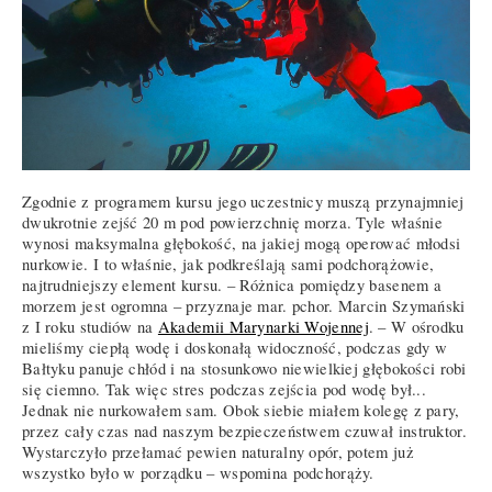
Zgodnie z programem kursu jego uczestnicy muszą przynajmniej
dwukrotnie zejść 20 m pod powierzchnię morza. Tyle właśnie
wynosi maksymalna głębokość, na jakiej mogą operować młodsi
nurkowie. I to właśnie, jak podkreślają sami podchorążowie,
najtrudniejszy element kursu. – Różnica pomiędzy basenem a
morzem jest ogromna – przyznaje mar. pchor. Marcin Szymański
z I roku studiów na
Akademii Marynarki Wojennej
. – W ośrodku
mieliśmy ciepłą wodę i doskonałą widoczność, podczas gdy w
Bałtyku panuje chłód i na stosunkowo niewielkiej głębokości robi
się ciemno. Tak więc stres podczas zejścia pod wodę był...
Jednak nie nurkowałem sam. Obok siebie miałem kolegę z pary,
przez cały czas nad naszym bezpieczeństwem czuwał instruktor.
Wystarczyło przełamać pewien naturalny opór, potem już
wszystko było w porządku – wspomina podchorąży.