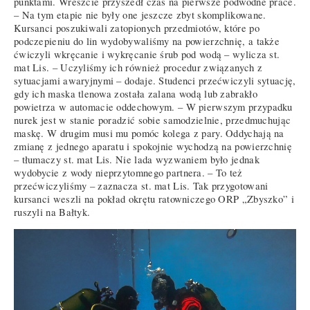
punktami. Wreszcie przyszedł czas na pierwsze podwodne prace.
– Na tym etapie nie były one jeszcze zbyt skomplikowane.
Kursanci poszukiwali zatopionych przedmiotów, które po
podczepieniu do lin wydobywaliśmy na powierzchnię, a także
ćwiczyli wkręcanie i wykręcanie śrub pod wodą – wylicza st.
mat Lis. – Uczyliśmy ich również procedur związanych z
sytuacjami awaryjnymi – dodaje. Studenci przećwiczyli sytuację,
gdy ich maska tlenowa została zalana wodą lub zabrakło
powietrza w automacie oddechowym. – W pierwszym przypadku
nurek jest w stanie poradzić sobie samodzielnie, przedmuchując
maskę. W drugim musi mu pomóc kolega z pary. Oddychają na
zmianę z jednego aparatu i spokojnie wychodzą na powierzchnię
– tłumaczy st. mat Lis. Nie lada wyzwaniem było jednak
wydobycie z wody nieprzytomnego partnera. – To też
przećwiczyliśmy – zaznacza st. mat Lis. Tak przygotowani
kursanci weszli na pokład okrętu ratowniczego ORP „Zbyszko” i
ruszyli na Bałtyk.