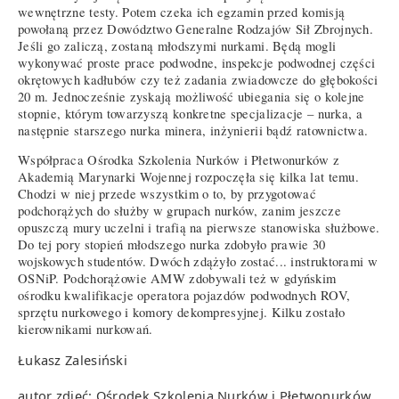
wewnętrzne testy. Potem czeka ich egzamin przed komisją
powołaną przez Dowództwo Generalne Rodzajów Sił Zbrojnych.
Jeśli go zaliczą, zostaną młodszymi nurkami. Będą mogli
wykonywać proste prace podwodne, inspekcje podwodnej części
okrętowych kadłubów czy też zadania zwiadowcze do głębokości
20 m. Jednocześnie zyskają możliwość ubiegania się o kolejne
stopnie, którym towarzyszą konkretne specjalizacje – nurka, a
następnie starszego nurka minera, inżynierii bądź ratownictwa.
Współpraca Ośrodka Szkolenia Nurków i Płetwonurków z
Akademią Marynarki Wojennej rozpoczęła się kilka lat temu.
Chodzi w niej przede wszystkim o to, by przygotować
podchorążych do służby w grupach nurków, zanim jeszcze
opuszczą mury uczelni i trafią na pierwsze stanowiska służbowe.
Do tej pory stopień młodszego nurka zdobyło prawie 30
wojskowych studentów. Dwóch zdążyło zostać... instruktorami w
OSNiP. Podchorążowie AMW zdobywali też w gdyńskim
ośrodku kwalifikacje operatora pojazdów podwodnych ROV,
sprzętu nurkowego i komory dekompresyjnej. Kilku zostało
kierownikami nurkowań.
Łukasz Zalesiński
autor zdjęć: Ośrodek Szkolenia Nurków i Płetwonurków