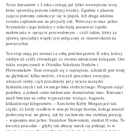
Teraz kursantów z I roku czekają już tylko wewnętrzne testy,
które sprawdzą poziom zdobytej wiedzy. Zgodnie z planem
zajęcia powinny zakończyć się w piątek. Ich druga odsłona
została zaplanowana na przyszły rok. Wówczas to mar. pchor.
Szymański i jego koledzy z roku będą poznawać tajniki
nurkowania w sprzęcie przewodowym – czyli takim, który za
sprawą specjalnej wiązki jest połączony ze stanowiskiem na
powierzchni.
Ten etap mają już niemal za sobą podchorążowie II roku, którzy
zdobywali szlify równolegle ze swoimi młodszymi kolegami. Oni
także rozpoczynali w Ośrodku Szkolenia Nurków i
Płetwonurków. Tam oswajali się z osprzętem, schodzili pod wodę
na głębokość kilku metrów, ćwiczyli procedury awaryjne,
wkręcali śruby, cięli przedmioty przy użyciu narzędzi
hydraulicznych i tak zwanego łuku elektrycznego. Program zajęć
podobny, a jednak samo nurkowanie diametralnie inne. Kursanci
mieli bowiem na sobie wyposażenie ważące, bagatela,
kilkadziesiąt kilogramów. – Sam hełm Kirby Morgan jest tak
ciężki, że kiedy szedłem w nim po brzegu basenu, kolega musiał
podtrzymywać mi głowę, tak by zachowała ona stabilną pozycję
– wspomina mat pchor. Stanisław Skowroński, student II roku. To
kwestia procedur – gdyby tak ubrany nurek się potknął, to w