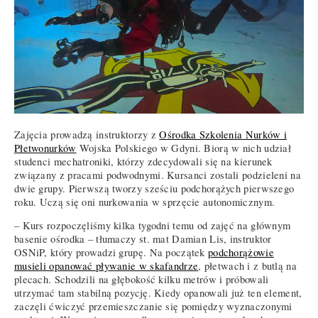
Zajęcia prowadzą instruktorzy z
Ośrodka Szkolenia Nurków i
Płetwonurków
Wojska Polskiego w Gdyni. Biorą w nich udział
studenci mechatroniki, którzy zdecydowali się na kierunek
związany z pracami podwodnymi. Kursanci zostali podzieleni na
dwie grupy. Pierwszą tworzy sześciu podchorążych pierwszego
roku. Uczą się oni nurkowania w sprzęcie autonomicznym.
– Kurs rozpoczęliśmy kilka tygodni temu od zajęć na głównym
basenie ośrodka – tłumaczy st. mat Damian Lis, instruktor
OSNiP, który prowadzi grupę. Na początek
podchorążowie
musieli opanować pływanie w skafandrze
, płetwach i z butlą na
plecach. Schodzili na głębokość kilku metrów i próbowali
utrzymać tam stabilną pozycję. Kiedy opanowali już ten element,
zaczęli ćwiczyć przemieszczanie się pomiędzy wyznaczonymi