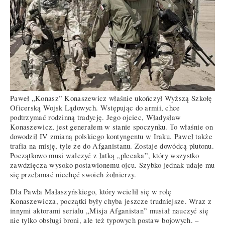
Paweł „Konasz” Konaszewicz właśnie ukończył Wyższą Szkołę
Oficerską Wojsk Lądowych. Wstępując do armii, chce
podtrzymać rodzinną tradycję. Jego ojciec, Władysław
Konaszewicz, jest generałem w stanie spoczynku. To właśnie on
dowodził IV zmianą polskiego kontyngentu w Iraku. Paweł także
trafia na misję, tyle że do Afganistanu. Zostaje dowódcą plutonu.
Początkowo musi walczyć z łatką „plecaka”, który wszystko
zawdzięcza wysoko postawionemu ojcu. Szybko jednak udaje mu
się przełamać niechęć swoich żołnierzy.
Dla Pawła Małaszyńskiego, który wcielił się w rolę
Konaszewicza, początki były chyba jeszcze trudniejsze. Wraz z
innymi aktorami serialu „Misja Afganistan” musiał nauczyć się
nie tylko obsługi broni, ale też typowych postaw bojowych. –