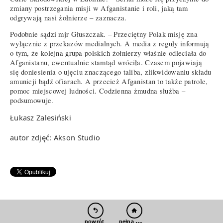
zmiany postrzegania misji w Afganistanie i roli, jaką tam
odgrywają nasi żołnierze – zaznacza.
Podobnie sądzi mjr Głuszczak. – Przeciętny Polak misję zna
wyłącznie z przekazów medialnych. A media z reguły informują
o tym, że kolejna grupa polskich żołnierzy właśnie odleciała do
Afganistanu, ewentualnie stamtąd wróciła. Czasem pojawiają
się doniesienia o ujęciu znaczącego taliba, zlikwidowaniu składu
amunicji bądź ofiarach. A przecież Afganistan to także patrole,
pomoc miejscowej ludności. Codzienna żmudna służba –
podsumowuje.
Łukasz Zalesiński
autor zdjęć: Akson Studio
pełna wersja
powrót