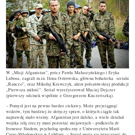
W „Misji Afganistan”, prócz Pawła Małaszyńskiego i Eryka
Lubosa, zagrali m.in. Ilona Ostrowska, główna bohaterka serialu
„Ranczo”, oraz Mikołaj Krawczyk, aktor polsatowskiej produkcji
„Pierwsza miłość”. Serial wyreżyserował Maciej Dejczer
(pierwszy odcinek wspólnie z Grzegorzem Kuczeriszką).
– Pomysł jest na pewno bardzo ciekawy. Może przyciągnąć
widzów, tym bardziej że dotyczy spraw, o których ciągle tak
naprawdę mało wiemy. Afganistan jest daleko, a wiele działań
wojska siłą rzeczy musi pozostać niejawnych – podkreśla dr
Ireneusz Siudem, psycholog społeczny z Uniwersytetu Marii
Curie-Skłodowskiej w Lublinie. – Serial może się przyczynić do