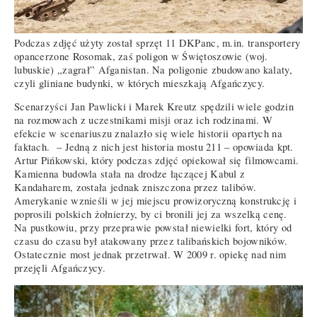
Podczas zdjęć użyty został sprzęt 11 DKPanc, m.in. transportery
opancerzone Rosomak, zaś poligon w Świętoszowie (woj.
lubuskie) „zagrał” Afganistan. Na poligonie zbudowano kalaty,
czyli gliniane budynki, w których mieszkają Afgańczycy.
Scenarzyści Jan Pawlicki i Marek Kreutz spędzili wiele godzin
na rozmowach z uczestnikami misji oraz ich rodzinami. W
efekcie w scenariuszu znalazło się wiele historii opartych na
faktach. – Jedną z nich jest historia mostu 211 – opowiada kpt.
Artur Pińkowski, który podczas zdjęć opiekował się filmowcami.
Kamienna budowla stała na drodze łączącej Kabul z
Kandaharem, została jednak zniszczona przez talibów.
Amerykanie wznieśli w jej miejscu prowizoryczną konstrukcję i
poprosili polskich żołnierzy, by ci bronili jej za wszelką cenę.
Na pustkowiu, przy przeprawie powstał niewielki fort, który od
czasu do czasu był atakowany przez talibańskich bojowników.
Ostatecznie most jednak przetrwał. W 2009 r. opiekę nad nim
przejęli Afgańczycy.