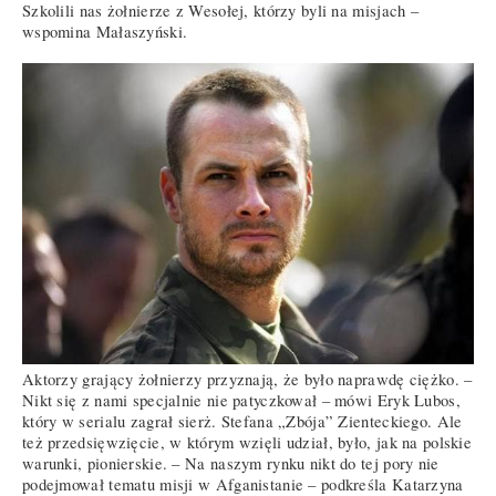
Szkolili nas żołnierze z Wesołej, którzy byli na misjach –
wspomina Małaszyński.
Aktorzy grający żołnierzy przyznają, że było naprawdę ciężko. –
Nikt się z nami specjalnie nie patyczkował – mówi Eryk Lubos,
który w serialu zagrał sierż. Stefana „Zbója” Zienteckiego. Ale
też przedsięwzięcie, w którym wzięli udział, było, jak na polskie
warunki, pionierskie. – Na naszym rynku nikt do tej pory nie
podejmował tematu misji w Afganistanie – podkreśla Katarzyna