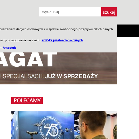
przetwarzaniem danych osobowych i w sprawie swobodnego przepływu takich danych
SH
SKLEP
Jednodniówki
Praca w WIW
simy o zapoznanie się z nimi:
Polityka przetwarzania danych
.
 –
Akceptuję
POLECAMY