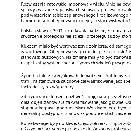
Rozwiązania natowskie imponowały wielu. Mnie na pewn
sprawy związane w państwach Sojuszu z procesem kwalif
pod wrażeniem ściśle zaplanowanego i realizowanego mo
harmonogram obejmowania kolejnych stanowisk wdroży
Polska ustawa z 2003 roku dawała nadzieję, że i my to
stworzenie profesjonalnej ścieżki przebiegu służby, któ
Kluczem miało być wprowadzenie żołnierza, od samego
zawodowego. Obejmowałby go model przebiegu służby a
stanowisk służbowych. Na zmianę miały to być stanowi
uzupełniałby system specjalistycznych szkoleń przygoto
Życie brutalnie zweryfikowało te nadzieje. Problemy zacz
trafili na stanowiska służbowe zakwalifikowane jako spe
facto dalszy rozwój kariery.
Zdecydowanie lepsze możliwości objęcia w przyszłości 
dnia objęli stanowiska zakwalifikowane jako główne. Odr
stopni w korpusie podoficerskim. Wynikiem tego było z
generalną dostępność stanowisk podoficerskich zaszer
Konsekwencje były dotkliwe. Część żołnierzy 1 lipca 2
niższym niż faktycznie już posiadali. Za sprawą rotacji