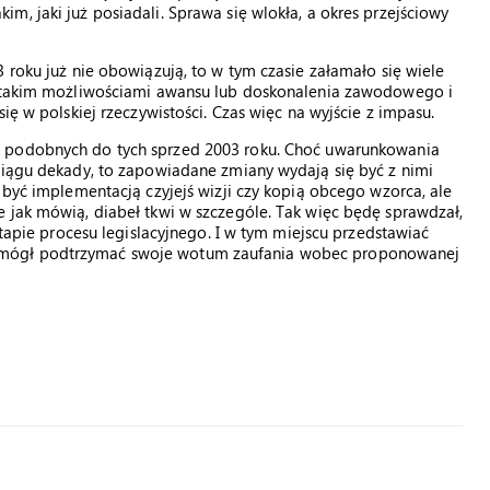
m, jaki już posiadali. Sprawa się wlokła, a okres przejściowy
 roku już nie obowiązują, to w tym czasie załamało się wiele
ch takim możliwościami awansu lub doskonalenia zawodowego i
ię w polskiej rzeczywistości. Czas więc na wyjście z impasu.
i podobnych do tych sprzed 2003 roku. Choć uwarunkowania
ciągu dekady, to zapowiadane zmiany wydają się być z nimi
 być implementacją czyjejś wizji czy kopią obcego wzorca, ale
 jak mówią, diabeł tkwi w szczególe. Tak więc będę sprawdzał,
etapie procesu legislacyjnego. I w tym miejscu przedstawiać
 mógł podtrzymać swoje wotum zaufania wobec proponowanej