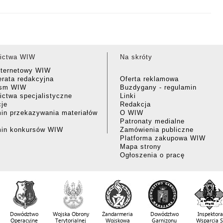
ictwa WIW
Na skróty
nternetowy WIW
rata redakcyjna
Oferta reklamowa
ism WIW
Buzdygany - regulamin
ctwa specjalistyczne
Linki
cje
Redakcja
in przekazywania materiałów
O WIW
Patronaty medialne
min konkursów WIW
Zamówienia publiczne
Platforma zakupowa WIW
Mapa strony
Ogłoszenia o pracę
Dowództwo
Wojska Obrony
Żandarmeria
Dowództwo
Inspektora
Operacyjne
Terytorialnej
Wojskowa
Garnizonu
Wsparcia 