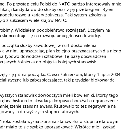
o. Po przystąpieniu Polski do NATO bardzo interesowały mnie
ikacji kandydatów do służby oraz z jej przebiegiem. Byłem
delu rozwoju kariery żołnierza. Taki system szkolenia i
ło z sukcesem wiele krajów NATO.
 zrobimy. Widziałem podobieństwo rozwiązań. Liczyłem na
ra skoncentruje się na rozwoju umiejętności dowódcy.
 początku służby zawodowej, w nurt doskonalenia
 w nim, upraszczając, plan kolejno przeznaczanych dla niego
ska typowo dowódcze i sztabowe. Tę bazę doświadczeń
wujących żołnierza do objęcia kolejnych stanowisk.
ęły się już na początku. Części żołnierzom, którzy 1 lipca 2004
cjalistyczne lub zabezpieczające, taki przydział blokował de
wyższych stanowisk dowódczych mieli bowiem ci, którzy tego
ębna historia to likwidacja korpusu chorążych i ograniczenie
mniejszenie szans na awans. Rzutowało to też negatywnie na
egowanych do wyższych stopni etatowych.
004 roku została wyznaczona na stanowiska o stopniu etatowym
 kadr miało to się szybko uporządkować. Wkrótce mieli zyskać