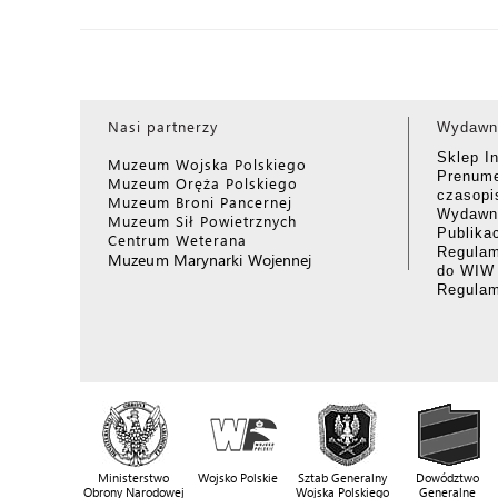
Nasi partnerzy
Wydawn
Sklep I
Muzeum Wojska Polskiego
Prenume
Muzeum Oręża Polskiego
czasop
Muzeum Broni Pancernej
Wydawni
Muzeum Sił Powietrznych
Publika
Centrum Weterana
Regulam
Muzeum Marynarki Wojennej
do WIW
Regula
Ministerstwo
Wojsko Polskie
Sztab Generalny
Dowództwo
Obrony Narodowej
Wojska Polskiego
Generalne