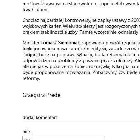
możliwość awansu na stanowisko o stopniu etatowym taki
trwał latami.
Chociaż najbardziej kontrowersyjne zapisy ustawy z 2003
wojskowych karier. Wielu żołnierzy jest rozgoryczony
brakiem stabilności służby. Tamte wzorce nie odnalazły s
Minister
Tomasz Siemoniak
zapowiada powrót regulacj
funkcjonowania naszej armii zmieniły się zasadniczo w 
spójne. Liczę na poprawę sytuacji, bo ta reforma nie ma
odpowiedzią na problemy zgłaszane przez żołnierzy. Ale
ale nie jak w pokerze na koniec rozgrywki, tylko już na 
będę proponowane rozwiązania. Zobaczymy, czy będę
reformy.
Grzegorz Predel
dodaj komentarz
nick