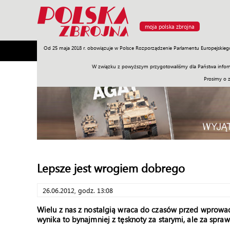
moja polska zbrojna
Od 25 maja 2018 r. obowiązuje w Polsce Rozporządzenie Parlamentu Europejskieg
Armia
Poligon
Sprzęt
Misje
Polityka
Prawo
W związku z powyższym przygotowaliśmy dla Państwa inform
Prosimy o 
Lepsze jest wrogiem dobrego
26.06.2012, godz. 13:08
Wielu z nas z nostalgią wraca do czasów przed wprowad
wynika to bynajmniej z tęsknoty za starymi, ale za sp