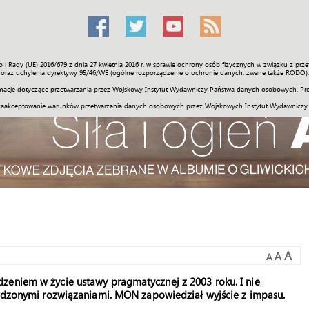
o i Rady (UE) 2016/679 z dnia 27 kwietnia 2016 r. w sprawie ochrony osób fizycznych w związku z 
Świat
Społeczność
Sport
Historia
Galerie
Wideo
ENGLI
oraz uchylenia dyrektywy 95/46/WE (ogólne rozporządzenie o ochronie danych, zwane także RODO).
acje dotyczące przetwarzania przez Wojskowy Instytut Wydawniczy Państwa danych osobowych. Pro
zaakceptowanie warunków przetwarzania danych osobowych przez Wojskowych Instytut Wydawniczy
A
A
A
zeniem w życie ustawy pragmatycznej z 2003 roku. I nie
rawdzonymi rozwiązaniami. MON zapowiedział wyjście z impasu.