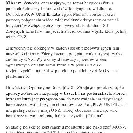
Kliszem, dowódcą operacyjnym
, na temat bezpieczeństwa
polskich żołnierzy i pracowników kontyngentu w Libanie.
Dowódca
PKW UNIFIL Liban
ppłk Michał Fabiszewski za
pomocą połączenia wideo zdał meldunek dotyczący ostatnich
incydentów związanych z agresywnymi działaniami Sił
Zbrojnych Izraela w miejscach stacjonowania wojsk, które pełnią
misję ONZ.
„Incydenty nie dotknęły w żaden sposób przebywających tam
naszych żołnierzy. Zdecydowanie potępiamy akty agresji wobec
żołnierzy ONZ. Wyrażamy stanowczy sprzeciw wobec
agresywnych działań armii Izraela w pobliżu wojsk
rozjemczych” – napisał w piątek po południu szef MON-u na
platformie X.
Dowództwo Operacyjne Rodzajów Sił Zbrojnych przekazało, że
„
polscy żołnierze stacjonują w bazach i na posterunkach, których
infrastruktura jest przygotowana
do zapewnienia im fizycznego
bezpieczeństwa”. Przypomniano również, że „PKW UNIFIL jest
integralną częścią misji ONZ, której obecność ma zapewnić
bezpieczeństwo i ochronę ludności cywilnej Libanu”.
Sytuację polskiego kontyngentu monitoruje nie tylko szef MON-u
i dowódca operacyjny RSZ, lecz także minister spraw