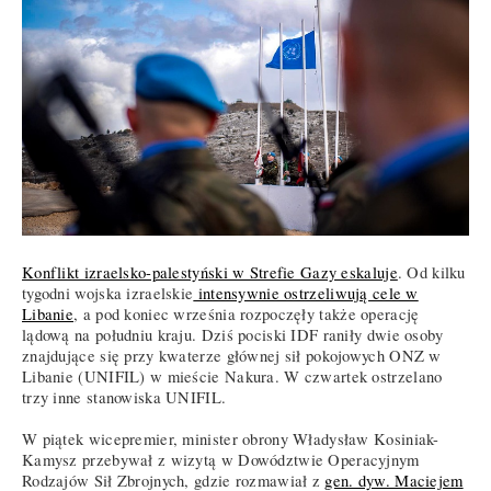
Konflikt izraelsko-palestyński w Strefie Gazy eskaluje
. Od kilku
tygodni wojska izraelskie
intensywnie ostrzeliwują cele w
Libanie
, a pod koniec września rozpoczęły także operację
lądową na południu kraju. Dziś pociski IDF raniły dwie osoby
znajdujące się przy kwaterze głównej sił pokojowych ONZ w
Libanie (UNIFIL) w mieście Nakura. W czwartek ostrzelano
trzy inne stanowiska UNIFIL.
W piątek wicepremier, minister obrony Władysław Kosiniak-
Kamysz przebywał z wizytą w Dowództwie Operacyjnym
Rodzajów Sił Zbrojnych, gdzie rozmawiał z
gen. dyw. Maciejem