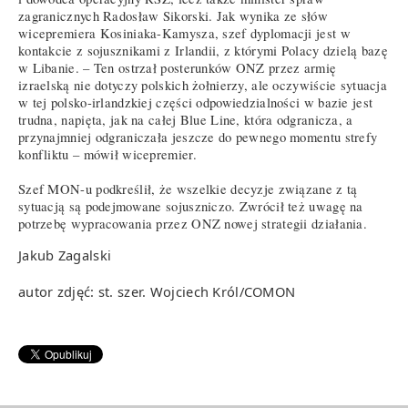
zagranicznych Radosław Sikorski. Jak wynika ze słów
wicepremiera Kosiniaka-Kamysza, szef dyplomacji jest w
kontakcie z sojusznikami z Irlandii, z którymi Polacy dzielą bazę
w Libanie. – Ten ostrzał posterunków ONZ przez armię
izraelską nie dotyczy polskich żołnierzy, ale oczywiście sytuacja
w tej polsko-irlandzkiej części odpowiedzialności w bazie jest
trudna, napięta, jak na całej Blue Line, która odgranicza, a
przynajmniej odgraniczała jeszcze do pewnego momentu strefy
konfliktu – mówił wicepremier.
Szef MON-u podkreślił, że wszelkie decyzje związane z tą
sytuacją są podejmowane sojuszniczo. Zwrócił też uwagę na
potrzebę wypracowania przez ONZ nowej strategii działania.
Jakub Zagalski
autor zdjęć: st. szer. Wojciech Król/COMON