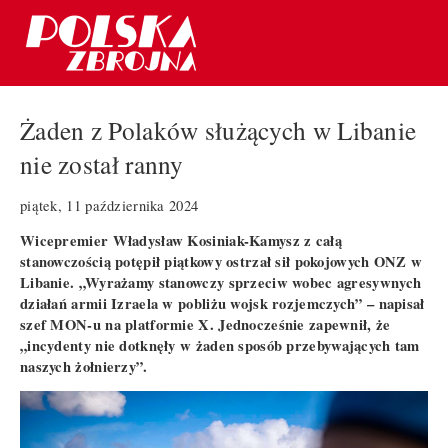
Żaden z Polaków służących w Libanie
nie został ranny
piątek, 11 października 2024
Wicepremier Władysław Kosiniak-Kamysz z całą
stanowczością potępił piątkowy ostrzał sił pokojowych ONZ w
Libanie. „Wyrażamy stanowczy sprzeciw wobec agresywnych
działań armii Izraela w pobliżu wojsk rozjemczych” – napisał
szef MON-u na platformie X. Jednocześnie zapewnił, że
„incydenty nie dotknęły w żaden sposób przebywających tam
naszych żołnierzy”.